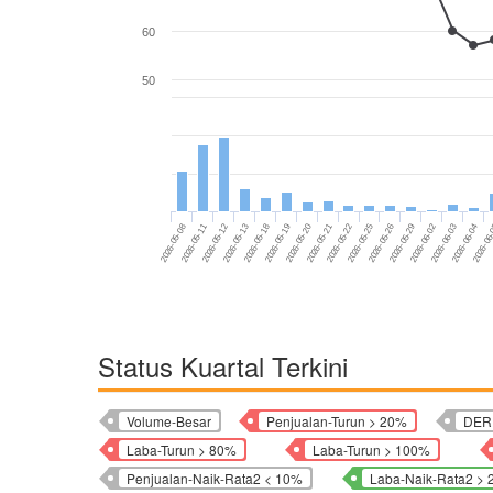
60
50
2026-05-21
2026-05-19
2026-06-04
2026-05-13
2026-06-02
2026-05-11
2026-05-26
2026-05-22
2026-05-20
2026-06
2026-05-18
2026-06-03
2026-05-12
2026-05-29
2026-05-08
2026-05-25
Status Kuartal Terkini
Volume-Besar
Penjualan-Turun > 20%
DER 
Laba-Turun > 80%
Laba-Turun > 100%
Penjualan-Naik-Rata2 < 10%
Laba-Naik-Rata2 >