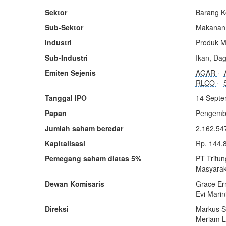
Sektor
Barang K
Sub-Sektor
Makanan 
Industri
Produk M
Sub-Industri
Ikan, Da
Emiten Sejenis
AGAR
RLCO
Tanggal IPO
14 Septe
Papan
Pengemb
Jumlah saham beredar
2.162.54
Kapitalisasi
Rp. 144,
Pemegang saham diatas 5%
PT Tritu
Masyarak
Dewan Komisaris
Grace Er
Evi Marin
Direksi
Markus Si
Meriam Li