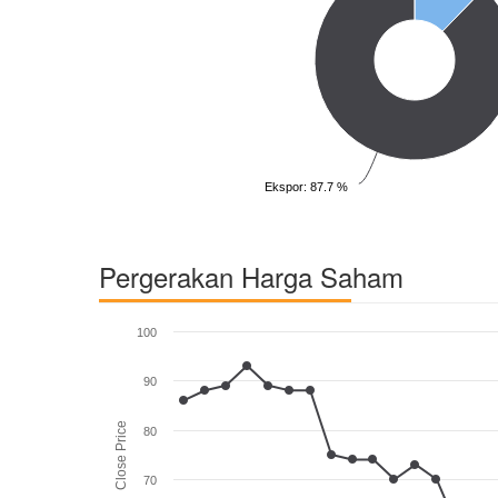
Ekspor: 87.7 %
Pergerakan Harga Saham
100
90
Close Price
80
70