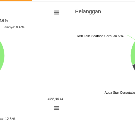
Pelanggan
4.6 %
Lainnya: 0.4 %
Twin Tails Seafood Corp: 30.5 %
Aqua Star Corpotati
422,30 M
kal: 12.3 %