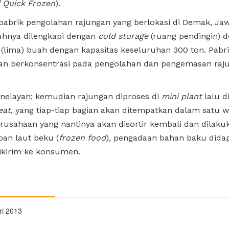
l Quick Frozen
).
abrik pengolahan rajungan yang berlokasi di Demak, Ja
uhnya dilengkapi dengan
cold storage
(ruang pendingin) 
(lima) buah dengan kapasitas keseluruhan 300 ton. Pabr
an berkonsentrasi pada pengolahan dan pengemasan rajun
nelayan; kemudian rajungan diproses di
mini plant
lalu d
eat
, yang tiap-tiap bagian akan ditempatkan dalam satu 
erusahaan yang nantinya akan disortir kembali dan dilak
pan laut beku (
frozen food
), pengadaan bahan baku didap
ikirim ke konsumen.
ri 2013