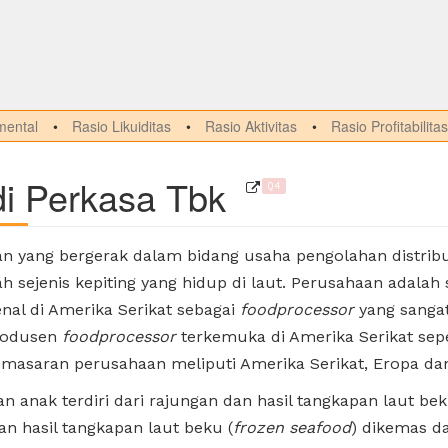
ental
Rasio Likuiditas
Rasio Aktivitas
Rasio Profitabilitas
i Perkasa Tbk
Q4
 yang bergerak dalam bidang usaha pengolahan distribusi
h sejenis kepiting yang hidup di laut. Perusahaan adalah
enal di Amerika Serikat sebagai
foodprocessor
yang sangat
produsen
foodprocessor
terkemuka di Amerika Serikat sep
pemasaran perusahaan meliputi Amerika Serikat, Eropa dan
n anak terdiri dari rajungan dan hasil tangkapan laut be
an hasil tangkapan laut beku (
frozen seafood
) dikemas d