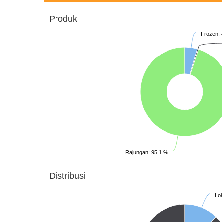
Produk
Frozen: 
Rajungan: 95.1 %
Distribusi
Lo