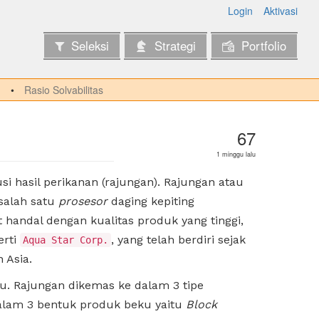
Login
Aktivasi
Seleksi
Strategi
Portfolio
Rasio Solvabilitas
67
1 minggu lalu
 hasil perikanan (rajungan). Rajungan atau
 salah satu
prosesor
daging kepiting
 handal dengan kualitas produk yang tinggi,
erti
, yang telah berdiri sejak
Aqua Star Corp.
 Asia.
ku. Rajungan dikemas ke dalam 3 tipe
alam 3 bentuk produk beku yaitu
Block