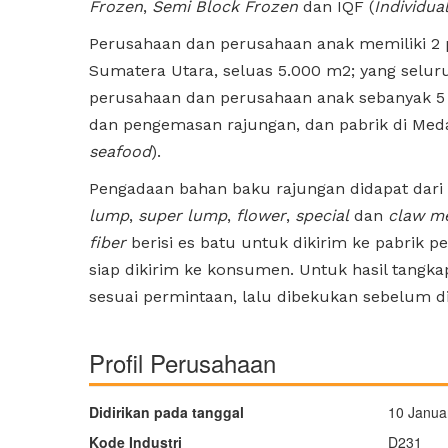
Frozen
,
Semi Block Frozen
dan IQF (
Individua
Perusahaan dan perusahaan anak memiliki 2 p
Sumatera Utara, seluas 5.000 m2; yang selur
perusahaan dan perusahaan anak sebanyak 5 
dan pengemasan rajungan, dan pabrik di Med
seafood
).
Pengadaan bahan baku rajungan didapat dari 
lump
,
super lump
,
flower
,
special
dan
claw m
fiber
berisi es batu untuk dikirim ke pabrik p
siap dikirim ke konsumen. Untuk hasil tangka
sesuai permintaan, lalu dibekukan sebelum d
Profil Perusahaan
Didirikan pada tanggal
10 Janua
Kode Industri
D231