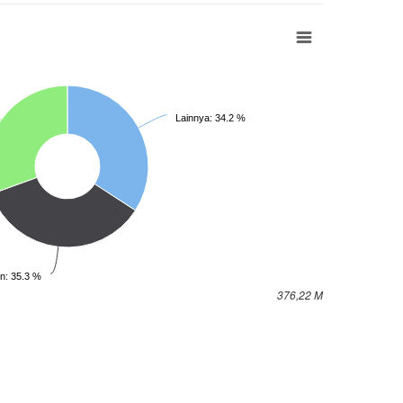
Lainnya: 34.2 %
on: 35.3 %
376,22 M