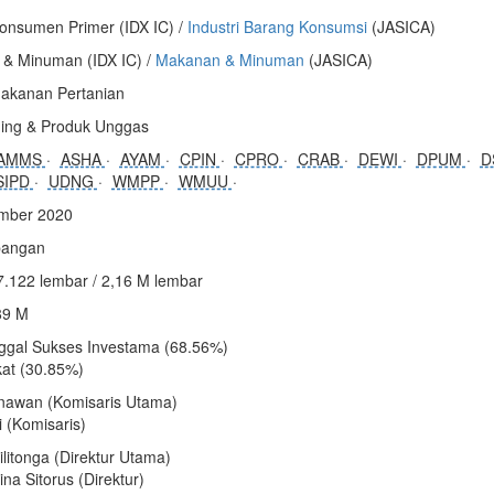
onsumen Primer (IDX IC) /
Industri Barang Konsumsi
(JASICA)
& Minuman (IDX IC) /
Makanan & Minuman
(JASICA)
akanan Pertanian
ging & Produk Unggas
AMMS
ASHA
AYAM
CPIN
CPRO
CRAB
DEWI
DPUM
D
SIPD
UDNG
WMPP
WMUU
mber 2020
angan
7.122 lembar / 2,16 M lembar
89 M
nggal Sukses Investama (68.56%)
at (30.85%)
nawan (Komisaris Utama)
i (Komisaris)
litonga (Direktur Utama)
na Sitorus (Direktur)