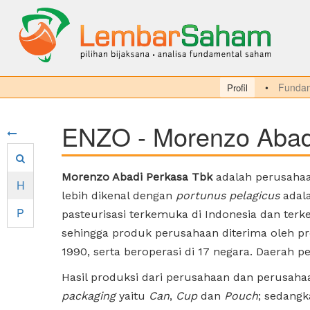
Fundam
Profil
ENZO - Morenzo Abad
Morenzo Abadi Perkasa Tbk
adalah perusahaan
H
lebih dikenal dengan
portunus pelagicus
adala
P
pasteurisasi terkemuka di Indonesia dan terk
sehingga produk perusahaan diterima oleh 
1990, serta beroperasi di 17 negara. Daerah 
Hasil produksi dari perusahaan dan perusahaa
packaging
yaitu
Can
,
Cup
dan
Pouch
; sedangk