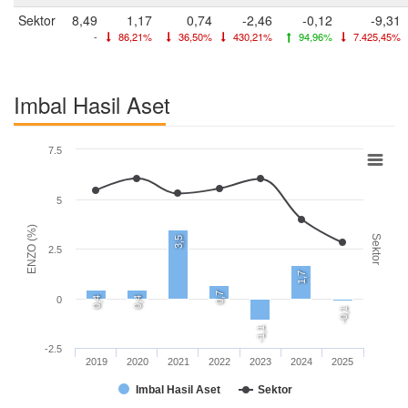
Sektor
8,49
1,17
0,74
-2,46
-0,12
-9,31
-
86,21%
36,50%
430,21%
94,96%
7.425,45%
Imbal Hasil Aset
7.5
5
ENZO (%)
Sektor
3,5
2.5
1,7
0,7
0
0,4
0,4
-0,1
-1,1
-2.5
2019
2020
2021
2022
2023
2024
2025
Imbal Hasil Aset
Sektor