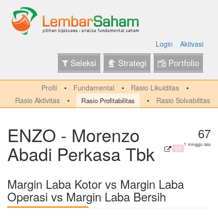
Login
Aktivasi
Seleksi
Strategi
Portfolio
Profil
Fundamental
Rasio Likuiditas
Rasio Aktivitas
Rasio Solvabilitas
Rasio Profitabilitas
ENZO - Morenzo
67
Abadi Perkasa Tbk
1 minggu lalu
Q4
Margin Laba Kotor vs Margin Laba
Operasi vs Margin Laba Bersih