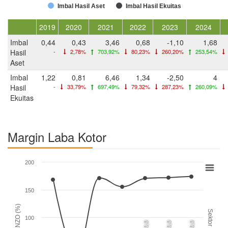
Imbal Hasil Aset
Imbal Hasil Ekuitas
2019
2020
2021
2022
2023
2024
Imbal
0,44
0,43
3,46
0,68
-1,10
1,68
Hasil
-
2,78%
703,92%
80,23%
260,20%
253,54%
Aset
Imbal
1,22
0,81
6,46
1,34
-2,50
4
Hasil
-
33,79%
697,49%
79,32%
287,23%
260,09%
Ekuitas
Margin Laba Kotor
200
150
ENZO (%)
Sektor
100
0,0
0,0
0,0