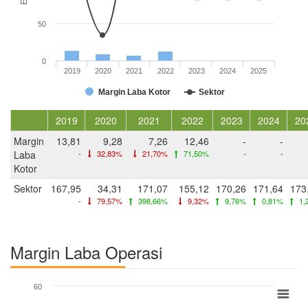
50
0
2019
2020
2021
2022
2023
2024
2025
Margin Laba Kotor
Sektor
2019
2020
2021
2022
2023
2024
20
Margin
13,81
9,28
7,26
12,46
-
-
Laba
-
32,83%
21,70%
71,50%
-
-
Kotor
Sektor
167,95
34,31
171,07
155,12
170,26
171,64
173
-
79,57%
398,66%
9,32%
9,76%
0,81%
1,
Margin Laba Operasi
60