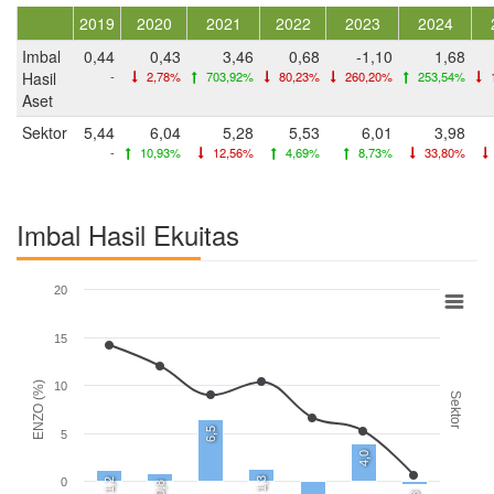
2019
2020
2021
2022
2023
2024
Imbal
0,44
0,43
3,46
0,68
-1,10
1,68
Hasil
-
2,78%
703,92%
80,23%
260,20%
253,54%
Aset
Sektor
5,44
6,04
5,28
5,53
6,01
3,98
-
10,93%
12,56%
4,69%
8,73%
33,80%
Imbal Hasil Ekuitas
20
15
ENZO (%)
10
Sektor
6,5
5
4,0
1,3
0
1,2
0,8