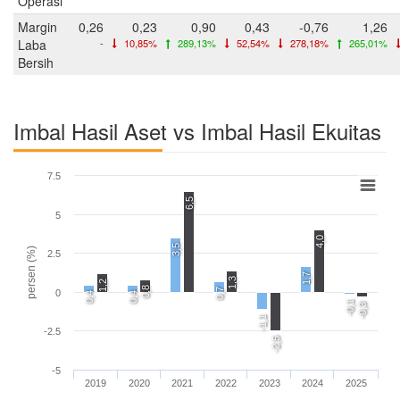
Operasi
Margin
0,26
0,23
0,90
0,43
-0,76
1,26
Laba
-
10,85%
289,13%
52,54%
278,18%
265,01%
Bersih
Imbal Hasil Aset vs Imbal Hasil Ekuitas
7.5
6,5
5
4,0
3,5
persen (%)
2.5
1,7
1,3
1,2
0,8
0,7
0
0,4
0,4
-0,1
-0,3
-1,1
-2.5
-2,5
-5
2019
2020
2021
2022
2023
2024
2025