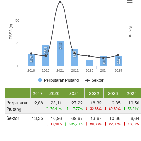
50
ESSA (x)
Sektor
25
27,2
23,1
18,3
12,9
11,4
10,5
0
2019
2020
2021
2022
2023
2024
2025
Perputaran Piutang
Sektor
2019
2020
2021
2022
2023
2024
Perputaran
12,88
23,11
27,22
18,32
6,85
10,50
Piutang
-
79,41%
17,77%
32,68%
62,60%
53,24%
Sektor
13,35
10,96
69,67
13,67
10,66
8,64
-
17,90%
535,70%
80,38%
22,00%
18,97%