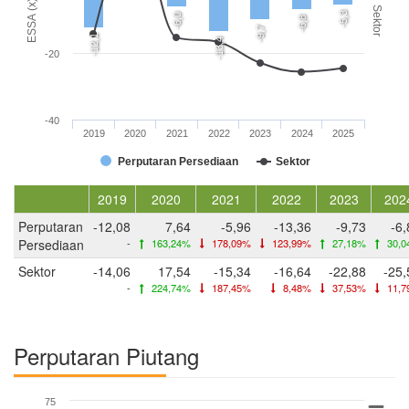
ESSA (x)
Sektor
-5,3
-6,0
-6,8
-9,7
-12,1
-13,4
-20
-40
2019
2020
2021
2022
2023
2024
2025
Perputaran Persediaan
Sektor
2019
2020
2021
2022
2023
202
Perputaran
-12,08
7,64
-5,96
-13,36
-9,73
-6,
Persediaan
-
163,24%
178,09%
123,99%
27,18%
30,0
Sektor
-14,06
17,54
-15,34
-16,64
-22,88
-25,
-
224,74%
187,45%
8,48%
37,53%
11,7
Perputaran Piutang
75