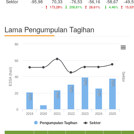
Sektor
-95,98
70,33
-76,53
-56,16
-58,67
-49,
-
173,28%
208,81%
26,61%
4,46%
15,5
Lama Pengumpulan Tagihan
80
60
ESSA (hari)
Sektor
40
39,2
37,8
30,4
25,7
20
23,6
20,9
0
2019
2020
2021
2022
2023
2024
2025
Pengumpulan Tagihan
Sektor