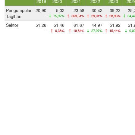
2019
2020
2021
2022
2023
202
Pengumpulan
20,90
5,02
23,58
30,42
39,23
25,
Tagihan
-
75,97%
369,51%
29,01%
28,96%
34,4
Sektor
51,26
51,46
61,67
44,97
51,92
51,
-
0,38%
19,84%
27,07%
15,44%
0,0