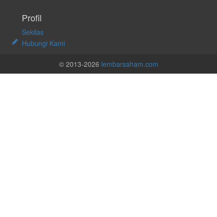
Profil
Sekilas
Hubungi Kami
© 2013-2026
lembarsaham.com