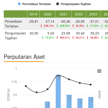
Persediaan Tertahan
Pengumpulan Tagihan
2019
2020
2021
2022
2023
20
Persediaan
-29,81
47,14
-60,36
-26,95
-37,01
-5
Tertahan
-
258,13%
228,05%
55,35%
37,33%
42
Pengumpulan
20,90
5,02
23,58
30,42
39,23
2
Tagihan
-
75,97%
369,51%
29,01%
28,96%
34
Perputaran Aset
1
0,9
0.75
ESSA (x)
Sektor
0.5
0,5
0,5
0,4
0,4
0.25