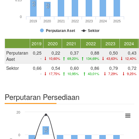
0,3
0,2
0
2019
2020
2021
2022
2023
2024
2025
Perputaran Aset
Sektor
2019
2020
2021
2022
2023
2024
Perputaran
0,25
0,22
0,37
0,88
0,50
0,43
Aset
-
10,60%
69,20%
134,69%
43,63%
12,40%
Sektor
0,66
0,54
0,60
0,86
0,79
0,72
-
17,75%
10,95%
43,01%
7,29%
9,25%
Perputaran Persediaan
20
7,6
0