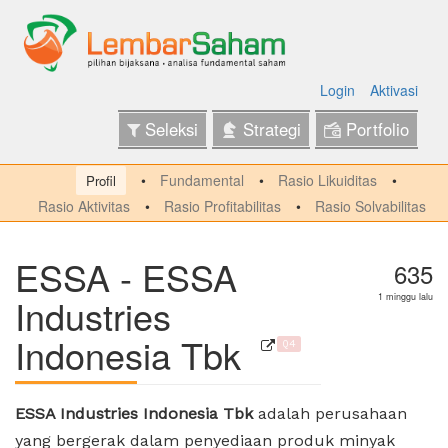
Login
Aktivasi
Seleksi
Strategi
Portfolio
Fundamental
Rasio Likuiditas
Profil
Rasio Aktivitas
Rasio Profitabilitas
Rasio Solvabilitas
ESSA - ESSA
635
Industries
1 minggu lalu
Indonesia Tbk
Q4
ESSA Industries Indonesia Tbk
adalah perusahaan
yang bergerak dalam penyediaan produk minyak