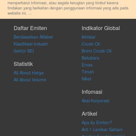
memperbarui informasi, atau segala kerugian yang timbul karena
tindakan yang berkaitan dengan penggunaan informasi yang ada pada
website ini.
...
Setiap keputusan investasi merupakan keputusan dan tanggung jawab
pribadi. Kami tidak memberi anjuran, saran, rekomendasi untuk
Daftar Emiten
Indikator Global
membeli, menjual atau melakukan aktivitas lain yang terkait dengan
Berdasarkan Alfabet
Ikhtisar
transaksi perdagangan apapun, dan kami tidak bertanggung jawab
atas keputusan investasi yang dilakukan dalam kondisi dan situasi
Klasifikasi Industri
Crude Oil
apapun juga, yang diakibatkan secara langsung maupun tidak
Sektor BEI
Brent Crude Oil
langsung atas konten pada website ini.
Batubara
Statistik
Emas
Timah
All About Harga
Nikel
All About Volume
Infomasi
Aksi Korporasi
Artikel
Apa itu Emiten?
Arti 1 Lembar Saham