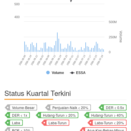
500
400
500M
Volume
250M
0
2026-05-22
2026-07-23
2026-06-12
2026-07-01
2026-05-18
2026-07-17
2026-06-08
2026-06-25
2026-05-08
2026-07-13
2026-06-02
2026-07-29
2026-06-19
2026-07-07
Volume
ESSA
Status Kuartal Terkini
Volume-Besar
Penjualan-Naik < 20%
DER < 0.5x
DER < 1x
Hutang-Turun > 20%
Hutang-Turun > 40%
Laba
Laba-Turun
Laba-Turun < 20%
ROE < 10%
Arus-Kas-Bebas-Minus