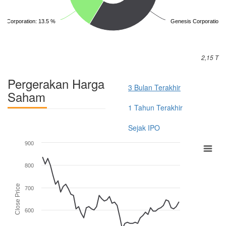
shi Corporation: 13.5 %
Genesis Corporation: 
2,15 T
Pergerakan Harga
3 Bulan Terakhir
Saham
1 Tahun Terakhir
Sejak IPO
900
800
Close Price
700
600