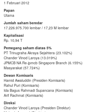
1 Februari 2012
Papan
Utama
Jumlah saham beredar
17.226.975.700 lembar / 17,23 M lembar
Kapitalisasi
Rp. 10,94 T
Pemegang saham diatas 5%
PT Trinugraha Akraya Sejahtera (23.102%)
Chander Vinod Laroya (13.019%)
JPMCB NA Re-jpmcb Singapore Branch (6.155%)
Masyarakat (57.724%)
Dewan Komisaris
Hamid Awaluddin (Presiden Komisaris)
Rahul Puri (Komisaris)
Ida Bagus Rahmadi Supancana (Komisaris)
Arif Rachmat (Komisaris)
Direksi
Chander Vinod Laroya (Presiden Direktur)