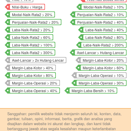
Nilai-Buku < Harga
Modal-Naik-Rata2 > 10%
Modal-Naik-Rata2 > 20%
Penjualan-Naik-Rata2 > 10%
Penjualan-Naik-Rata2 > 20%
Penjualan-Naik-Rata2 > 40%
Laba-Naik-Rata2 > 20%
Laba-Naik-Rata2 > 40%
Laba-Naik-Rata2 > 60%
Laba-Naik-Rata2 > 80%
Laba-Naik-Rata2 > 100%
Laba-Naik-Rata2 > 200%
Laba-Naik-Rata2 > 300%
Aset-Lancar > Hutang-Lancar
Aset-Lancar > 2x Hutang-Lancar
Margin-Laba-Kotor > 20%
Margin-Laba-Kotor > 40%
Margin-Laba-Kotor > 60%
Margin-Laba-Kotor > 80%
Margin-Laba-Operasi > 10%
Margin-Laba-Operasi > 20%
Margin-Laba-Operasi > 30%
Margin-Laba-Operasi > 40%
Margin-Laba-Bersih > 10%
Sanggahan: pemilik website tidak menjamin seluruh isi, konten, data,
gambar, tulisan, opini, informasi, berita, grafik dan analisa yang
disajikan dalam website ini akurat dan lengkap, dan kami tidak
bertanggung jawab atas segala kesalahan maupun keterlambatan