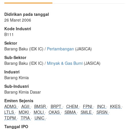
Didirikan pada tanggal
26 Maret 2006
Kode Industri
B111
Sektor
Barang Baku (IDX IC) /
Pertambangan
(JASICA)
Sub-Sektor
Barang Baku (IDX IC) /
Minyak & Gas Bumi
(JASICA)
Industri
Barang Kimia
Sub-Industri
Barang Kimia Dasar
Emiten Sejenis
ADMG
AGII
BMSR
BRPT
CHEM
FPNI
INCI
KKES
LTLS
MDKI
MOLI
OKAS
SBMA
SMLE
SRSN
TDPM
TPIA
UNIC
Tanggal IPO