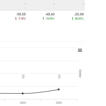
-
-
-
-
-
-
-59,05
-48,40
-20,99
7,12%
18,05%
56,63%
Sektor
0,0
0,0
2024
2025