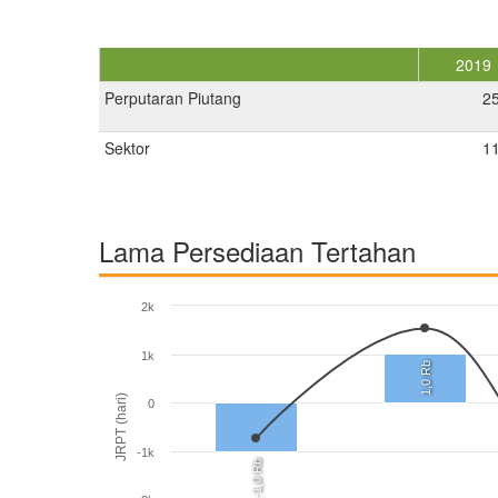
2019
Perputaran Piutang
2
Sektor
1
Lama Persediaan Tertahan
2k
1k
1,0 Rb
JRPT (hari)
0
-1k
-1,0 Rb