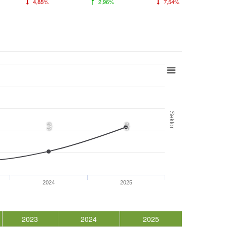
4,85%
2,96%
7,54%
Sektor
0,0
0,0
2024
2025
2023
2024
2025