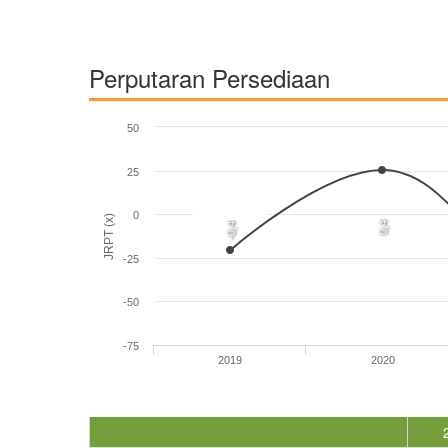
Perputaran Persediaan
50
25
0
JRPT (x)
0,4
-0,4
-25
-50
-75
2019
2020