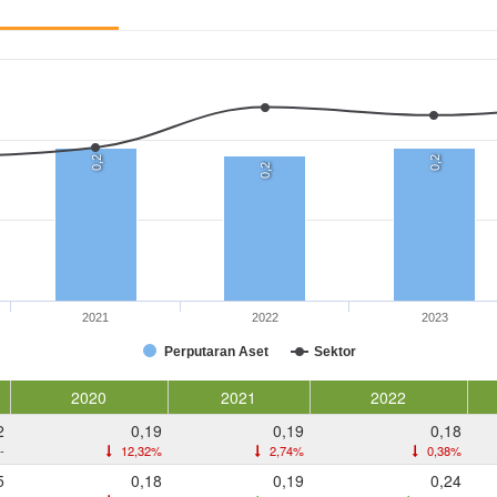
0,2
0,2
0,2
2021
2022
2023
Perputaran Aset
Sektor
2020
2021
2022
2
0,19
0,19
0,18
-
12,32%
2,74%
0,38%
5
0,18
0,19
0,24