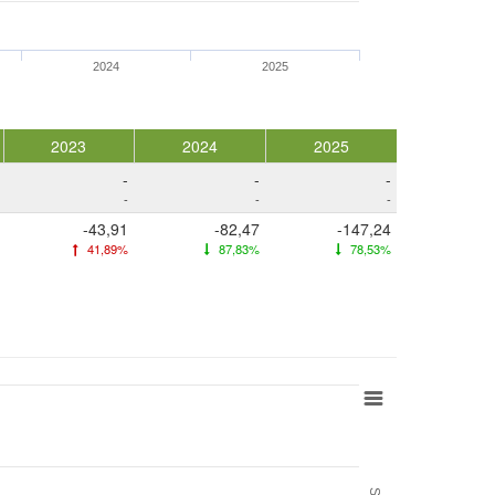
2024
2025
2023
2024
2025
-
-
-
-
-
-
-43,91
-82,47
-147,24
41,89%
87,83%
78,53%