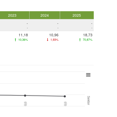
2023
2024
2025
-
-
-
-
-
-
11,18
10,96
18,73
10,36%
1,93%
70,87%
Sektor
0,0
0,0