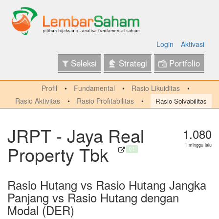
Login
Aktivasi
Seleksi
Strategi
Portfolio
Profil
Fundamental
Rasio Likuiditas
Rasio Aktivitas
Rasio Profitabilitas
Rasio Solvabilitas
JRPT - Jaya Real
1.080
Property Tbk
1 minggu lalu
Q1
Rasio Hutang vs Rasio Hutang Jangka
Panjang vs Rasio Hutang dengan
Modal (DER)