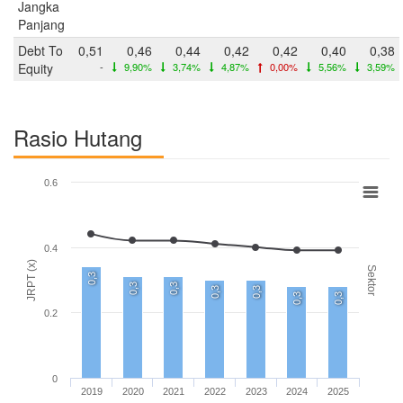
Jangka
Panjang
Debt To
0,51
0,46
0,44
0,42
0,42
0,40
0,38
Equity
-
9,90%
3,74%
4,87%
0,00%
5,56%
3,59%
Rasio Hutang
0.6
0.4
JRPT (x)
Sektor
0,3
0,3
0,3
0,3
0,3
0,3
0,3
0.2
0
2019
2020
2021
2022
2023
2024
2025