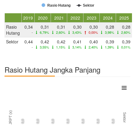
Rasio Hutang
Sektor
2019
2020
2021
2022
2023
2024
2025
Rasio
0,34
0,31
0,31
0,30
0,30
0,28
0,28
Hutang
-
6,79%
2,60%
3,43%
0,00%
3,98%
2,60%
Sektor
0,44
0,42
0,42
0,41
0,40
0,39
0,39
-
3,55%
1,15%
3,14%
2,40%
1,39%
0,01%
Rasio Hutang Jangka Panjang
JRPT (x)
Sektor
0,0
0,0
0,0
0,0
0,0
0,0
0,0