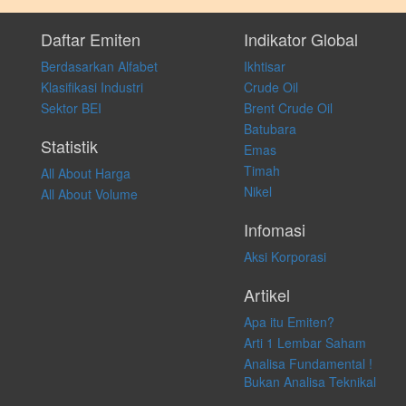
Setiap keputusan investasi merupakan keputusan dan tanggung jawab
pribadi. Kami tidak memberi anjuran, saran, rekomendasi untuk
Daftar Emiten
Indikator Global
membeli, menjual atau melakukan aktivitas lain yang terkait dengan
Berdasarkan Alfabet
Ikhtisar
transaksi perdagangan apapun, dan kami tidak bertanggung jawab
atas keputusan investasi yang dilakukan dalam kondisi dan situasi
Klasifikasi Industri
Crude Oil
apapun juga, yang diakibatkan secara langsung maupun tidak
Sektor BEI
Brent Crude Oil
langsung atas konten pada website ini.
Batubara
Statistik
Emas
Timah
All About Harga
Nikel
All About Volume
Infomasi
Aksi Korporasi
Artikel
Apa itu Emiten?
Arti 1 Lembar Saham
Analisa Fundamental !
Bukan Analisa Teknikal