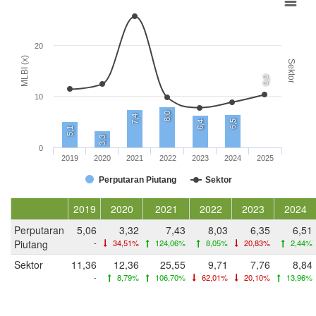
20
MLBI (x)
Sektor
0,0
10
8,0
7,4
6,5
6,4
5,1
3,3
0
2019
2020
2021
2022
2023
2024
2025
Perputaran Piutang
Sektor
2019
2020
2021
2022
2023
2024
Perputaran
5,06
3,32
7,43
8,03
6,35
6,51
Piutang
-
34,51%
124,06%
8,05%
20,83%
2,44%
Sektor
11,36
12,36
25,55
9,71
7,76
8,84
-
8,79%
106,70%
62,01%
20,10%
13,96%