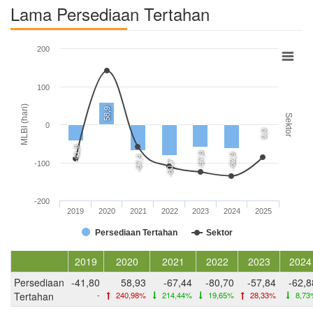
Lama Persediaan Tertahan
200
100
MLBI (hari)
58,9
Sektor
0
0,0
-41,8
-57,8
-62,9
-67,4
-80,7
-100
-200
2019
2020
2021
2022
2023
2024
2025
Persediaan Tertahan
Sektor
2019
2020
2021
2022
2023
2024
Persediaan
-41,80
58,93
-67,44
-80,70
-57,84
-62,8
Tertahan
-
240,98%
214,44%
19,65%
28,33%
8,73