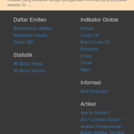
website ini.
...
Setiap keputusan investasi merupakan keputusan dan tanggung jawab
pribadi. Kami tidak memberi anjuran, saran, rekomendasi untuk
Daftar Emiten
Indikator Global
membeli, menjual atau melakukan aktivitas lain yang terkait dengan
Berdasarkan Alfabet
Ikhtisar
transaksi perdagangan apapun, dan kami tidak bertanggung jawab
atas keputusan investasi yang dilakukan dalam kondisi dan situasi
Klasifikasi Industri
Crude Oil
apapun juga, yang diakibatkan secara langsung maupun tidak
Sektor BEI
Brent Crude Oil
langsung atas konten pada website ini.
Batubara
Statistik
Emas
Timah
All About Harga
Nikel
All About Volume
Infomasi
Aksi Korporasi
Artikel
Apa itu Emiten?
Arti 1 Lembar Saham
Analisa Fundamental !
Bukan Analisa Teknikal