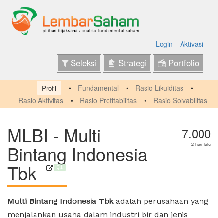
Login
Aktivasi
Seleksi
Strategi
Portfolio
Fundamental
Rasio Likuiditas
Profil
Rasio Aktivitas
Rasio Profitabilitas
Rasio Solvabilitas
MLBI - Multi
7.000
Bintang Indonesia
2 hari lalu
Tbk
Q1
Multi Bintang Indonesia Tbk
adalah perusahaan yang
menjalankan usaha dalam industri bir dan jenis