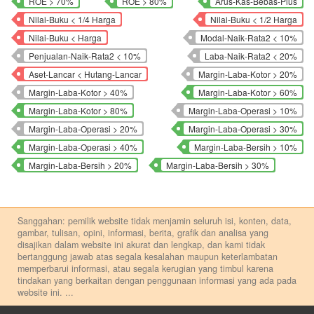
ROE > 70%
ROE > 80%
Arus-Kas-Bebas-Plus
Nilai-Buku < 1/4 Harga
Nilai-Buku < 1/2 Harga
Nilai-Buku < Harga
Modal-Naik-Rata2 < 10%
Penjualan-Naik-Rata2 < 10%
Laba-Naik-Rata2 < 20%
Aset-Lancar < Hutang-Lancar
Margin-Laba-Kotor > 20%
Margin-Laba-Kotor > 40%
Margin-Laba-Kotor > 60%
Margin-Laba-Kotor > 80%
Margin-Laba-Operasi > 10%
Margin-Laba-Operasi > 20%
Margin-Laba-Operasi > 30%
Margin-Laba-Operasi > 40%
Margin-Laba-Bersih > 10%
Margin-Laba-Bersih > 20%
Margin-Laba-Bersih > 30%
Sanggahan: pemilik website tidak menjamin seluruh isi, konten, data,
gambar, tulisan, opini, informasi, berita, grafik dan analisa yang
disajikan dalam website ini akurat dan lengkap, dan kami tidak
bertanggung jawab atas segala kesalahan maupun keterlambatan
memperbarui informasi, atau segala kerugian yang timbul karena
tindakan yang berkaitan dengan penggunaan informasi yang ada pada
website ini.
...
Setiap keputusan investasi merupakan keputusan dan tanggung jawab