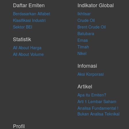
pribadi. Kami tidak memberi anjuran, saran, rekomendasi untuk
Daftar Emiten
Indikator Global
membeli, menjual atau melakukan aktivitas lain yang terkait dengan
Berdasarkan Alfabet
Ikhtisar
transaksi perdagangan apapun, dan kami tidak bertanggung jawab
atas keputusan investasi yang dilakukan dalam kondisi dan situasi
Klasifikasi Industri
Crude Oil
apapun juga, yang diakibatkan secara langsung maupun tidak
Sektor BEI
Brent Crude Oil
langsung atas konten pada website ini.
Batubara
Statistik
Emas
Timah
All About Harga
Nikel
All About Volume
Infomasi
Aksi Korporasi
Artikel
Apa itu Emiten?
Arti 1 Lembar Saham
Analisa Fundamental !
Bukan Analisa Teknikal
Profil