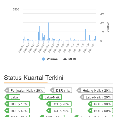
5500
3M
2M
Volume
1M
0
2026-05-11
2026-06-09
2026-07-02
2026-07-24
2026-05-19
2026-06-15
2026-07-08
2026-07-30
2026-05-25
2026-06-22
2026-07-14
2026-08-05
2026-06-03
2026-06-26
2026-07-20
Volume
MLBI
Status Kuartal Terkini
Penjualan-Naik < 20%
DER > 1x
Hutang-Naik < 20%
Laba
Laba-Naik
Laba-Naik < 20%
ROE > 10%
ROE > 20%
ROE > 30%
ROE > 40%
ROE > 50%
ROE > 60%