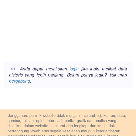
Anda dapat melakukan
login
jika ingin melihat data
historis yang lebih panjang. Belum punya login? Yuk mari
bergabung
.
Sanggahan: pemilik website tidak menjamin seluruh isi, konten, data,
gambar, tulisan, opini, informasi, berita, grafik dan analisa yang
disajikan dalam website ini akurat dan lengkap, dan kami tidak
bertanggung jawab atas segala kesalahan maupun keterlambatan