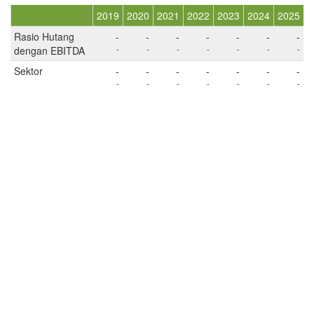
2019
2020
2021
2022
2023
2024
2025
Rasio Hutang
-
-
-
-
-
-
-
dengan EBITDA
-
-
-
-
-
-
-
Sektor
-
-
-
-
-
-
-
-
-
-
-
-
-
-