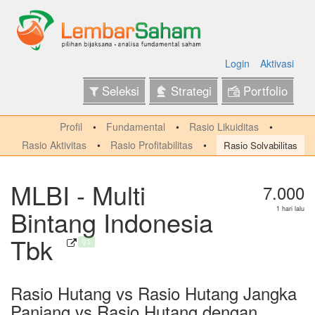
Login
Aktivasi
Seleksi
Strategi
Portfolio
Profil
Fundamental
Rasio Likuiditas
Rasio Aktivitas
Rasio Profitabilitas
Rasio Solvabilitas
MLBI - Multi
7.000
Bintang Indonesia
1 hari lalu
Tbk
Q1
Rasio Hutang vs Rasio Hutang Jangka
Panjang vs Rasio Hutang dengan