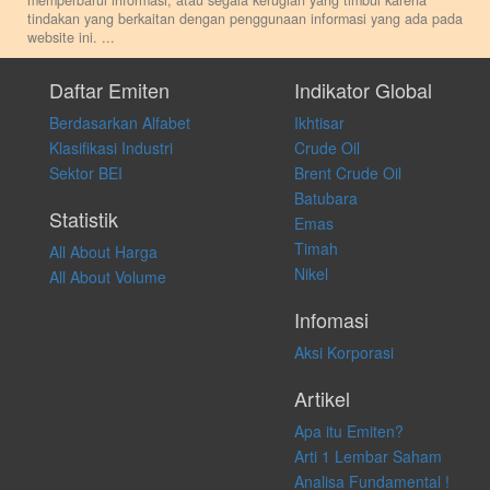
memperbarui informasi, atau segala kerugian yang timbul karena
tindakan yang berkaitan dengan penggunaan informasi yang ada pada
website ini.
...
Setiap keputusan investasi merupakan keputusan dan tanggung jawab
pribadi. Kami tidak memberi anjuran, saran, rekomendasi untuk
Daftar Emiten
Indikator Global
membeli, menjual atau melakukan aktivitas lain yang terkait dengan
Berdasarkan Alfabet
Ikhtisar
transaksi perdagangan apapun, dan kami tidak bertanggung jawab
atas keputusan investasi yang dilakukan dalam kondisi dan situasi
Klasifikasi Industri
Crude Oil
apapun juga, yang diakibatkan secara langsung maupun tidak
Sektor BEI
Brent Crude Oil
langsung atas konten pada website ini.
Batubara
Statistik
Emas
Timah
All About Harga
Nikel
All About Volume
Infomasi
Aksi Korporasi
Artikel
Apa itu Emiten?
Arti 1 Lembar Saham
Analisa Fundamental !