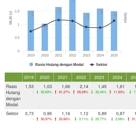
1,7
1.5
1,6
MLBI (x)
1,5
Sektor
1,5
1,5
1
1,0
0.5
0
2019
2020
2021
2022
2023
2024
2025
Rasio Hutang dengan Modal
Sektor
2019
2020
2021
2022
2023
2024
20
Rasio
1,53
1,03
1,66
2,14
1,45
1,61
Hutang
-
32,69%
61,27%
29,29%
32,43%
11,33%
7
dengan
Modal
Sektor
0,73
0,96
1,16
1,12
0,89
0,87
-
30,97%
20,60%
3,11%
20,77%
2,58%
31