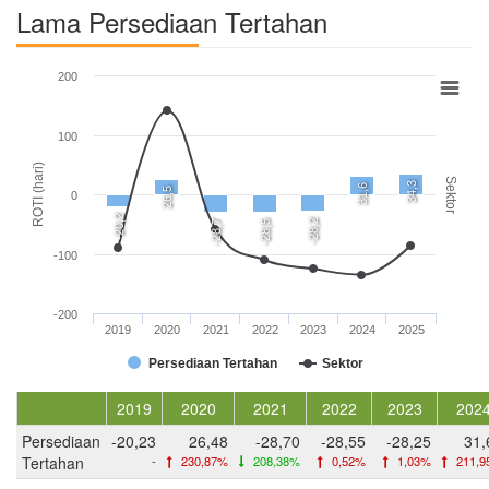
Lama Persediaan Tertahan
200
100
ROTI (hari)
Sektor
34,3
31,6
26,5
0
-20,2
-28,2
-28,7
-28,5
-100
-200
2019
2020
2021
2022
2023
2024
2025
Persediaan Tertahan
Sektor
2019
2020
2021
2022
2023
202
Persediaan
-20,23
26,48
-28,70
-28,55
-28,25
31,
Tertahan
-
230,87%
208,38%
0,52%
1,03%
211,9