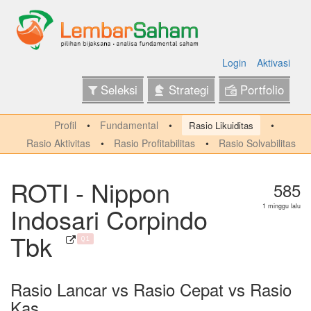
Login
Aktivasi
Seleksi
Strategi
Portfolio
Profil
Fundamental
Rasio Likuiditas
Rasio Aktivitas
Rasio Profitabilitas
Rasio Solvabilitas
ROTI - Nippon
585
Indosari Corpindo
1 minggu lalu
Tbk
Q1
Rasio Lancar vs Rasio Cepat vs Rasio
Kas