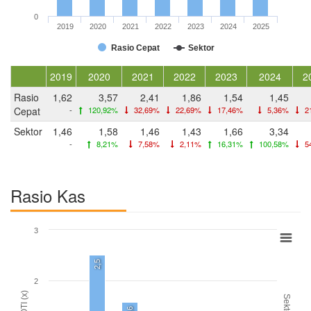
0
2019
2020
2021
2022
2023
2024
2025
Rasio Cepat
Sektor
2019
2020
2021
2022
2023
2024
2
Rasio
1,62
3,57
2,41
1,86
1,54
1,45
Cepat
-
120,92%
32,69%
22,69%
17,46%
5,36%
2
Sektor
1,46
1,58
1,46
1,43
1,66
3,34
-
8,21%
7,58%
2,11%
16,31%
100,58%
5
Rasio Kas
3
2,5
2
ROTI (x)
Sektor
1,6