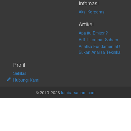
Infomasi
Aksi Korporasi
Artikel
Apa itu Emiten?
Arti 1 Lembar Saham
Analisa Fundamental !
Bukan Analisa Teknikal
Profil
Sekilas
Hubungi Kami
© 2013-2026
lembarsaham.com