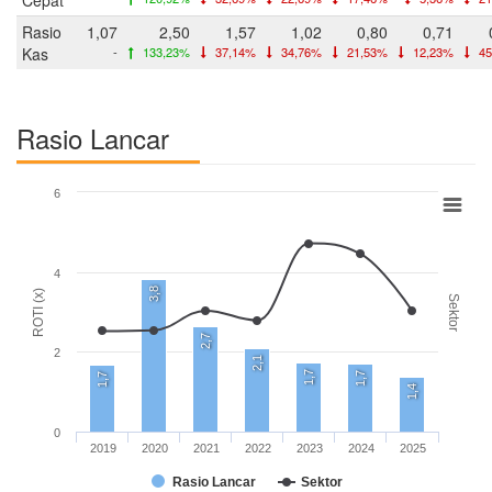
Rasio
1,07
2,50
1,57
1,02
0,80
0,71
Kas
-
133,23%
37,14%
34,76%
21,53%
12,23%
45
Rasio Lancar
6
4
3,8
ROTI (x)
Sektor
2,7
2
2,1
1,7
1,7
1,7
1,4
0
2019
2020
2021
2022
2023
2024
2025
Rasio Lancar
Sektor