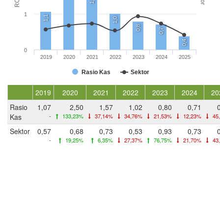
1
1,1
1,0
0,8
0,7
0,4
0
2019
2020
2021
2022
2023
2024
2025
Rasio Kas
Sektor
2019
2020
2021
2022
2023
2024
20
Rasio
1,07
2,50
1,57
1,02
0,80
0,71
Kas
-
133,23%
37,14%
34,76%
21,53%
12,23%
45
Sektor
0,57
0,68
0,73
0,53
0,93
0,73
-
19,25%
6,35%
27,37%
76,75%
21,70%
43