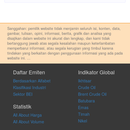
Sanggahan: pemilik website tidak menjamin seluruh isi, konten, data,
gambar, tulisan, opini, informasi, berita, grafik dan analisa yang
disajikan dalam website ini akurat dan lengkap, dan kami tidak
bertanggung jawab atas segala kesalahan maupun keterlambatan
memperbarui informasi, atau segala kerugian yang timbul karena
tindakan yang berkaitan dengan penggunaan informasi yang ada pada
website ini.
...
Setiap keputusan investasi merupakan keputusan dan tanggung jawab
pribadi. Kami tidak memberi anjuran, saran, rekomendasi untuk
Daftar Emiten
Indikator Global
membeli, menjual atau melakukan aktivitas lain yang terkait dengan
Berdasarkan Alfabet
Ikhtisar
transaksi perdagangan apapun, dan kami tidak bertanggung jawab
atas keputusan investasi yang dilakukan dalam kondisi dan situasi
Klasifikasi Industri
Crude Oil
apapun juga, yang diakibatkan secara langsung maupun tidak
Sektor BEI
Brent Crude Oil
langsung atas konten pada website ini.
Batubara
Statistik
Emas
Timah
All About Harga
Nikel
All About Volume