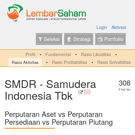
Login
Aktivasi
Seleksi
Strategi
Portfolio
Profil
Fundamental
Rasio Likuiditas
Rasio Profitabilitas
Rasio Solvabilitas
Rasio Aktivitas
SMDR - Samudera
308
Indonesia Tbk
2 hari lalu
Q4
Perputaran Aset vs Perputaran
Persediaan vs Perputaran Piutang