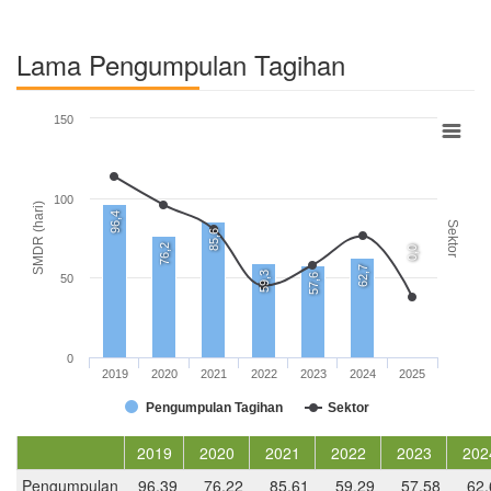
Lama Pengumpulan Tagihan
150
100
SMDR (hari)
96,4
Sektor
85,6
76,2
0,0
62,7
59,3
57,6
50
0
2019
2020
2021
2022
2023
2024
2025
Pengumpulan Tagihan
Sektor
2019
2020
2021
2022
2023
202
Pengumpulan
96,39
76,22
85,61
59,29
57,58
62,