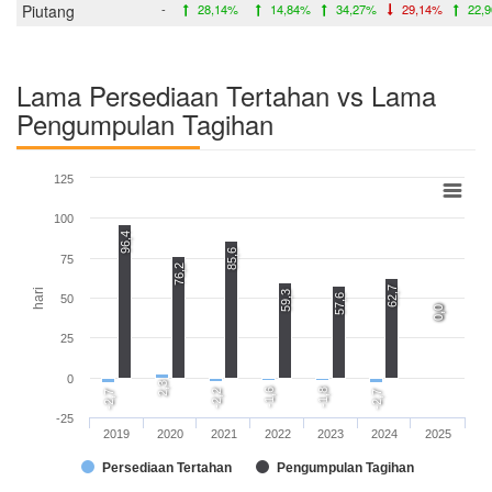
Piutang
-
28,14%
14,84%
34,27%
29,14%
22,
Lama Persediaan Tertahan vs Lama
Pengumpulan Tagihan
125
100
96,4
85,6
75
76,2
62,7
hari
59,3
57,6
50
0,0
0,0
25
0
2,3
-1,6
-1,8
-2,2
-2,7
-2,7
-25
2019
2020
2021
2022
2023
2024
2025
Persediaan Tertahan
Pengumpulan Tagihan