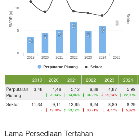
10
SMDR (x)
Sektor
0,0
6,9
6,0
5
5,1
4,9
4,5
3,5
0
2019
2020
2021
2022
2023
2024
2025
Perputaran Piutang
Sektor
2019
2020
2021
2022
2023
2024
Perputaran
3,48
4,46
5,12
6,88
4,87
5,99
Piutang
-
28,14%
14,84%
34,27%
29,14%
22,90%
Sektor
11,34
9,11
13,95
9,24
8,80
8,29
-
19,70%
53,12%
33,71%
4,77%
5,82%
Lama Persediaan Tertahan