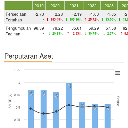
2019
2020
2021
2022
2023
20
Persediaan
-2,73
2,28
-2,19
-1,63
-1,85
-2
Tertahan
-
183,49%
195,96%
25,72%
13,70%
43,
Pengumpulan
96,39
76,22
85,61
59,29
57,58
62
Tagihan
-
20,93%
12,33%
30,75%
2,87%
8,
Perputaran Aset
1.25
1
1,0
0,9
0,9
0.75
SMDR (x)
0,8
Sektor
0,6
0,6
0,6
0.5
0.25