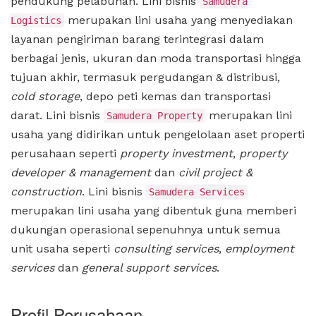
pendukung pelabuhan. Lini bisnis
Samudera
merupakan lini usaha yang menyediakan
Logistics
layanan pengiriman barang terintegrasi dalam
berbagai jenis, ukuran dan moda transportasi hingga
tujuan akhir, termasuk pergudangan & distribusi,
cold storage
, depo peti kemas dan transportasi
darat. Lini bisnis
merupakan lini
Samudera Property
usaha yang didirikan untuk pengelolaan aset properti
perusahaan seperti
property investment
,
property
developer & management
dan
civil project &
construction
. Lini bisnis
Samudera Services
merupakan lini usaha yang dibentuk guna memberi
dukungan operasional sepenuhnya untuk semua
unit usaha seperti
consulting services
,
employment
services
dan
general support services
.
Profil Perusahaan