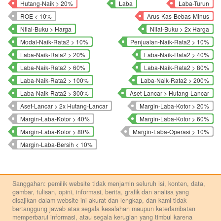
Hutang-Naik > 20%
Laba
Laba-Turun
ROE < 10%
Arus-Kas-Bebas-Minus
Nilai-Buku > Harga
Nilai-Buku > 2x Harga
Modal-Naik-Rata2 > 10%
Penjualan-Naik-Rata2 > 10%
Laba-Naik-Rata2 > 20%
Laba-Naik-Rata2 > 40%
Laba-Naik-Rata2 > 60%
Laba-Naik-Rata2 > 80%
Laba-Naik-Rata2 > 100%
Laba-Naik-Rata2 > 200%
Laba-Naik-Rata2 > 300%
Aset-Lancar > Hutang-Lancar
Aset-Lancar > 2x Hutang-Lancar
Margin-Laba-Kotor > 20%
Margin-Laba-Kotor > 40%
Margin-Laba-Kotor > 60%
Margin-Laba-Kotor > 80%
Margin-Laba-Operasi > 10%
Margin-Laba-Bersih < 10%
Sanggahan: pemilik website tidak menjamin seluruh isi, konten, data,
gambar, tulisan, opini, informasi, berita, grafik dan analisa yang
disajikan dalam website ini akurat dan lengkap, dan kami tidak
bertanggung jawab atas segala kesalahan maupun keterlambatan
memperbarui informasi, atau segala kerugian yang timbul karena