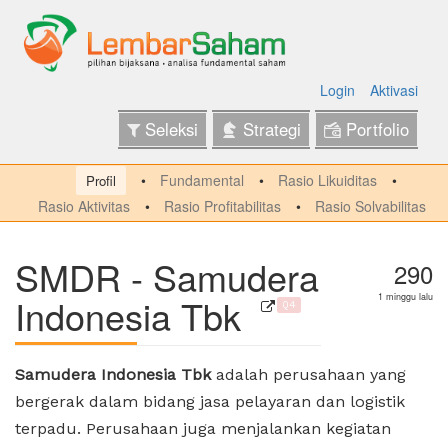
Login
Aktivasi
Seleksi
Strategi
Portfolio
Fundamental
Rasio Likuiditas
Profil
Rasio Aktivitas
Rasio Profitabilitas
Rasio Solvabilitas
SMDR - Samudera
290
Indonesia Tbk
1 minggu lalu
Q4
Samudera Indonesia Tbk
adalah perusahaan yang
bergerak dalam bidang jasa pelayaran dan logistik
terpadu. Perusahaan juga menjalankan kegiatan