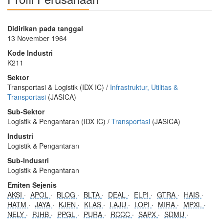
Didirikan pada tanggal
13 November 1964
Kode Industri
K211
Sektor
Transportasi & Logistik (IDX IC) /
Infrastruktur, Utilitas &
Transportasi
(JASICA)
Sub-Sektor
Logistik & Pengantaran (IDX IC) /
Transportasi
(JASICA)
Industri
Logistik & Pengantaran
Sub-Industri
Logistik & Pengantaran
Emiten Sejenis
AKSI
APOL
BLOG
BLTA
DEAL
ELPI
GTRA
HAIS
HATM
JAYA
KJEN
KLAS
LAJU
LOPI
MIRA
MPXL
NELY
PJHB
PPGL
PURA
RCCC
SAPX
SDMU