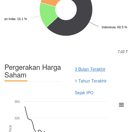
 dan India: 16.1 %
Indonesia: 60.5 %
7,02 T
Pergerakan Harga
3 Bulan Terakhir
Saham
1 Tahun Terakhir
Sejak IPO
350
325