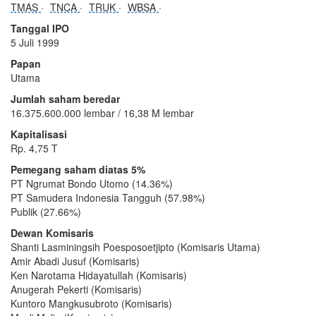
TMAS
TNCA
TRUK
WBSA
Tanggal IPO
5 Juli 1999
Papan
Utama
Jumlah saham beredar
16.375.600.000 lembar / 16,38 M lembar
Kapitalisasi
Rp. 4,75 T
Pemegang saham diatas 5%
PT Ngrumat Bondo Utomo (14.36%)
PT Samudera Indonesia Tangguh (57.98%)
Publik (27.66%)
Dewan Komisaris
Shanti Lasminingsih Poesposoetjipto (Komisaris Utama)
Amir Abadi Jusuf (Komisaris)
Ken Narotama Hidayatullah (Komisaris)
Anugerah Pekerti (Komisaris)
Kuntoro Mangkusubroto (Komisaris)