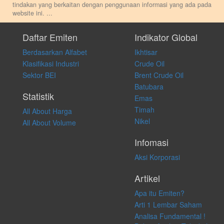
tindakan yang berkaitan dengan penggunaan informasi yang ada pada
website ini.
...
Setiap keputusan investasi merupakan keputusan dan tanggung jawab
pribadi. Kami tidak memberi anjuran, saran, rekomendasi untuk
Daftar Emiten
Indikator Global
membeli, menjual atau melakukan aktivitas lain yang terkait dengan
Berdasarkan Alfabet
Ikhtisar
transaksi perdagangan apapun, dan kami tidak bertanggung jawab
atas keputusan investasi yang dilakukan dalam kondisi dan situasi
Klasifikasi Industri
Crude Oil
apapun juga, yang diakibatkan secara langsung maupun tidak
Sektor BEI
Brent Crude Oil
langsung atas konten pada website ini.
Batubara
Statistik
Emas
Timah
All About Harga
Nikel
All About Volume
Infomasi
Aksi Korporasi
Artikel
Apa itu Emiten?
Arti 1 Lembar Saham
Analisa Fundamental !