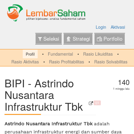
Login
Aktivasi
Seleksi
Strategi
Portfolio
Fundamental
Rasio Likuiditas
Profil
Rasio Aktivitas
Rasio Profitabilitas
Rasio Solvabilitas
BIPI - Astrindo
140
Nusantara
1 minggu lalu
Infrastruktur Tbk
Q3
Astrindo Nusantara Infrastruktur Tbk
adalah
perusahaan infrastruktur energi dan sumber daya