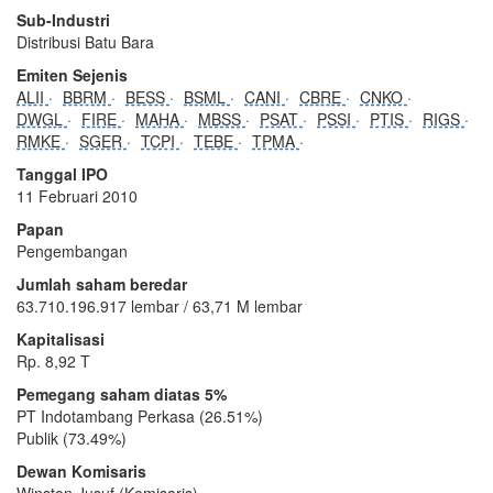
Sub-Industri
Distribusi Batu Bara
Emiten Sejenis
ALII
BBRM
BESS
BSML
CANI
CBRE
CNKO
DWGL
FIRE
MAHA
MBSS
PSAT
PSSI
PTIS
RIGS
RMKE
SGER
TCPI
TEBE
TPMA
Tanggal IPO
11 Februari 2010
Papan
Pengembangan
Jumlah saham beredar
63.710.196.917 lembar / 63,71 M lembar
Kapitalisasi
Rp. 8,92 T
Pemegang saham diatas 5%
PT Indotambang Perkasa (26.51%)
Publik (73.49%)
Dewan Komisaris
Winston Jusuf (Komisaris)