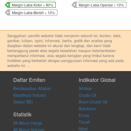
Margin-Laba-Kotor > 80%
Margin-Laba-Operasi > 10%
Margin-Laba-Bersih < 10%
Sanggahan: pemilik website tidak menjamin seluruh isi, konten, data,
gambar, tulisan, opini, informasi, berita, grafik dan analisa yang
disajikan dalam website ini akurat dan lengkap, dan kami tidak
bertanggung jawab atas segala kesalahan maupun keterlambatan
memperbarui informasi, atau segala kerugian yang timbul karena
tindakan yang berkaitan dengan penggunaan informasi yang ada pada
website ini.
...
Setiap keputusan investasi merupakan keputusan dan tanggung jawab
pribadi. Kami tidak memberi anjuran, saran, rekomendasi untuk
Daftar Emiten
Indikator Global
membeli, menjual atau melakukan aktivitas lain yang terkait dengan
Berdasarkan Alfabet
Ikhtisar
transaksi perdagangan apapun, dan kami tidak bertanggung jawab
atas keputusan investasi yang dilakukan dalam kondisi dan situasi
Klasifikasi Industri
Crude Oil
apapun juga, yang diakibatkan secara langsung maupun tidak
Sektor BEI
Brent Crude Oil
langsung atas konten pada website ini.
Batubara
Statistik
Emas
Timah
All About Harga
Nikel
All About Volume