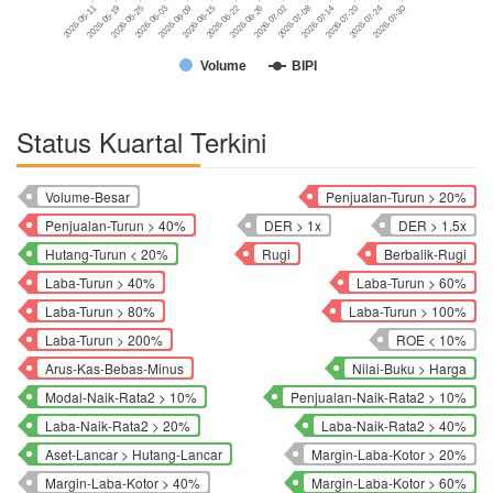
2026-06-03
2026-06-26
2026-07-20
2026-05-11
2026-06-09
2026-07-02
2026-07-24
2026-05-19
2026-06-15
2026-07-08
2026-07-30
2026-05-25
2026-06-22
2026-07-14
Volume
BIPI
Status Kuartal Terkini
Volume-Besar
Penjualan-Turun > 20%
Penjualan-Turun > 40%
DER > 1x
DER > 1.5x
Hutang-Turun < 20%
Rugi
Berbalik-Rugi
Laba-Turun > 40%
Laba-Turun > 60%
Laba-Turun > 80%
Laba-Turun > 100%
Laba-Turun > 200%
ROE < 10%
Arus-Kas-Bebas-Minus
Nilai-Buku > Harga
Modal-Naik-Rata2 > 10%
Penjualan-Naik-Rata2 > 10%
Laba-Naik-Rata2 > 20%
Laba-Naik-Rata2 > 40%
Aset-Lancar > Hutang-Lancar
Margin-Laba-Kotor > 20%
Margin-Laba-Kotor > 40%
Margin-Laba-Kotor > 60%