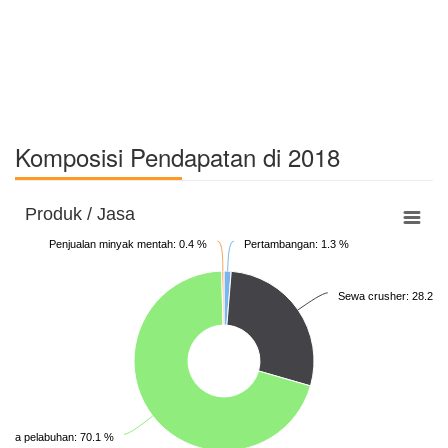
Komposisi Pendapatan di 2018
Produk / Jasa
Penjualan minyak mentah: 0.4 %
Pertambangan: 1.3 %
Sewa crusher: 28.2 %
ewa pelabuhan: 70.1 %