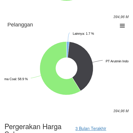
394,96 M
Pelanggan
Lainnya: 1.7 %
PT Arutmin Indones
 Prima Coal: 58.9 %
394,96 M
Pergerakan Harga
3 Bulan Terakhir