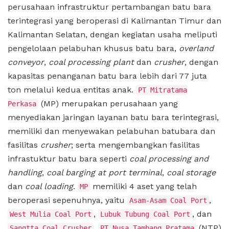
perusahaan infrastruktur pertambangan batu bara
terintegrasi yang beroperasi di Kalimantan Timur dan
Kalimantan Selatan, dengan kegiatan usaha meliputi
pengelolaan pelabuhan khusus batu bara,
overland
conveyor
,
coal processing plant
dan
crusher
, dengan
kapasitas penanganan batu bara lebih dari 77 juta
ton melalui kedua entitas anak.
PT Mitratama
(MP) merupakan perusahaan yang
Perkasa
menyediakan jaringan layanan batu bara terintegrasi,
memiliki dan menyewakan pelabuhan batubara dan
fasilitas
crusher
; serta mengembangkan fasilitas
infrastuktur batu bara seperti
coal processing and
handling
,
coal barging at port terminal
,
coal storage
dan
coal loading
.
memiliki 4 aset yang telah
MP
beroperasi sepenuhnya, yaitu
,
Asam-Asam Coal Port
,
, dan
West Mulia Coal Port
Lubuk Tubung Coal Port
.
(NTP)
Sangtta Coal Crusher
PT Nusa Tambang Pratama