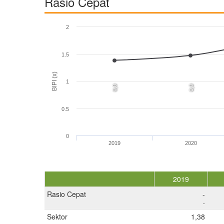
Rasio Cepat
2
1.5
BIPI (x)
1
0,0
0,0
0.5
0
2019
2020
2019
Rasio Cepat
-
-
Sektor
1,38