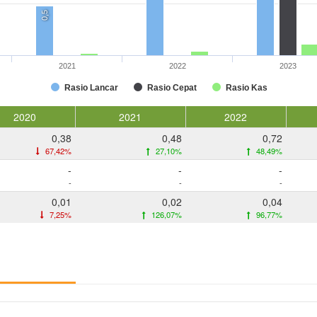
0,5
2021
2022
2023
Rasio Lancar
Rasio Cepat
Rasio Kas
2020
2021
2022
0,38
0,48
0,72
67,42%
27,10%
48,49%
-
-
-
-
-
-
0,01
0,02
0,04
7,25%
126,07%
96,77%