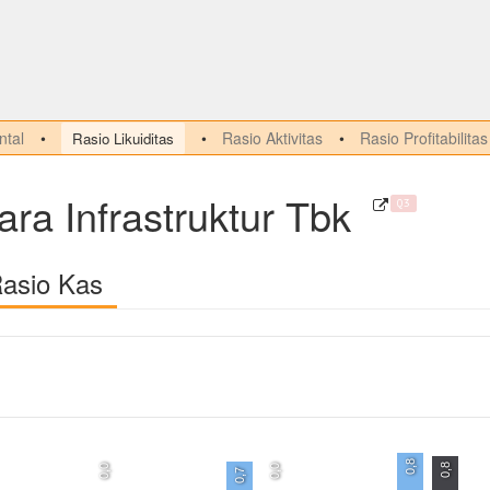
tal
Rasio Aktivitas
Rasio Profitabilitas
Rasio Likuiditas
ara Infrastruktur Tbk
Q3
Rasio Kas
0,8
0,8
0,0
0,0
0,7