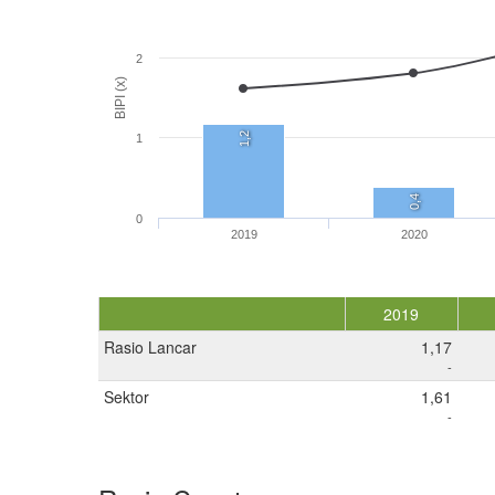
2
BIPI (x)
1,2
1
0,4
0
2019
2020
2019
Rasio Lancar
1,17
-
Sektor
1,61
-