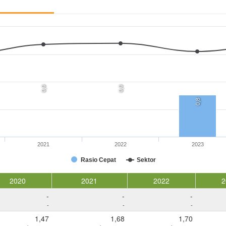
0,0
0,0
0,8
2021
2022
2023
Rasio Cepat
Sektor
2020
2021
2022
2
-
-
-
-
-
-
1,47
1,68
1,70