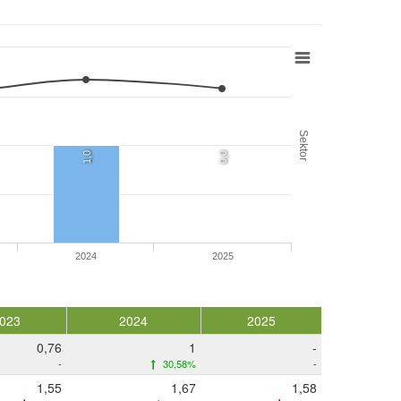
Sektor
1,0
0,0
2024
2025
023
2024
2025
0,76
1
-
-
30,58%
-
1,55
1,67
1,58