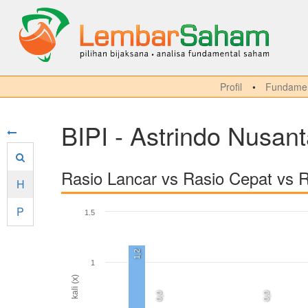
Profil
Fundamen
BIPI - Astrindo Nusant
Rasio Lancar vs Rasio Cepat vs 
H
P
1.5
1,2
1
kali (x)
0,0
0,0