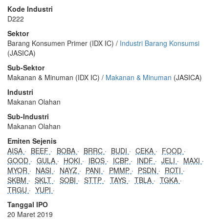
Kode Industri
D222
Sektor
Barang Konsumen Primer (IDX IC) /
Industri Barang Konsumsi
(JASICA)
Sub-Sektor
Makanan & Minuman (IDX IC) /
Makanan & Minuman
(JASICA)
Industri
Makanan Olahan
Sub-Industri
Makanan Olahan
Emiten Sejenis
AISA
BEEF
BOBA
BRRC
BUDI
CEKA
FOOD
GOOD
GULA
HOKI
IBOS
ICBP
INDF
JELI
MAXI
MYOR
NASI
NAYZ
PANI
PMMP
PSDN
ROTI
SKBM
SKLT
SOBI
STTP
TAYS
TBLA
TGKA
TRGU
YUPI
Tanggal IPO
20 Maret 2019