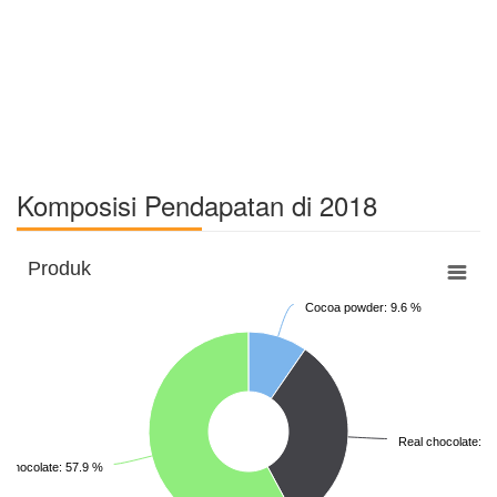
Komposisi Pendapatan di 2018
Produk
Cocoa powder: 9.6 %
Real chocolate: 3
chocolate: 57.9 %