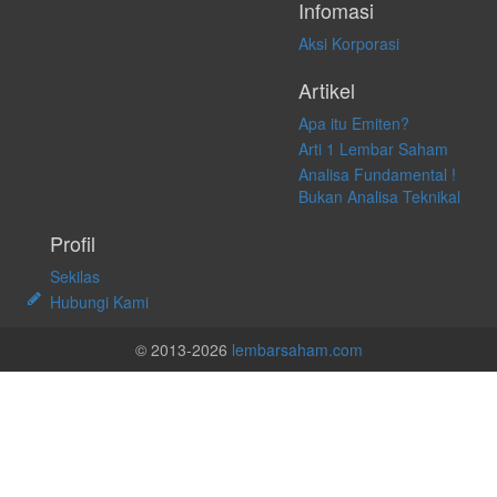
Infomasi
Aksi Korporasi
Artikel
Apa itu Emiten?
Arti 1 Lembar Saham
Analisa Fundamental !
Bukan Analisa Teknikal
Profil
Sekilas
Hubungi Kami
© 2013-2026
lembarsaham.com