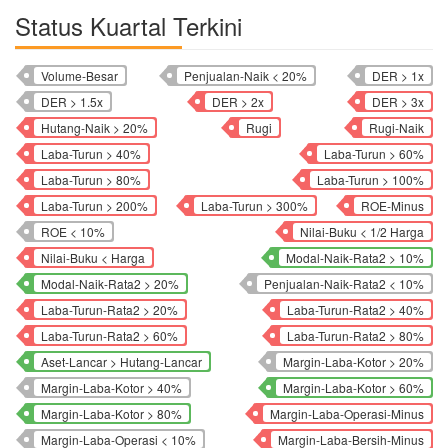
Status Kuartal Terkini
Volume-Besar
Penjualan-Naik < 20%
DER > 1x
DER > 1.5x
DER > 2x
DER > 3x
Hutang-Naik > 20%
Rugi
Rugi-Naik
Laba-Turun > 40%
Laba-Turun > 60%
Laba-Turun > 80%
Laba-Turun > 100%
Laba-Turun > 200%
Laba-Turun > 300%
ROE-Minus
ROE < 10%
Nilai-Buku < 1/2 Harga
Nilai-Buku < Harga
Modal-Naik-Rata2 > 10%
Modal-Naik-Rata2 > 20%
Penjualan-Naik-Rata2 < 10%
Laba-Turun-Rata2 > 20%
Laba-Turun-Rata2 > 40%
Laba-Turun-Rata2 > 60%
Laba-Turun-Rata2 > 80%
Aset-Lancar > Hutang-Lancar
Margin-Laba-Kotor > 20%
Margin-Laba-Kotor > 40%
Margin-Laba-Kotor > 60%
Margin-Laba-Kotor > 80%
Margin-Laba-Operasi-Minus
Margin-Laba-Operasi < 10%
Margin-Laba-Bersih-Minus