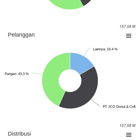
157,58 M
Pelanggan
Lainnya: 16.4 %
nia Pangan: 43.3 %
PT JCO Donut & Coffee
157,58 M
Distribusi