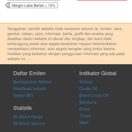
Margin-Laba-Bersih < 10%
Sanggahan: pemilik website tidak menjamin seluruh isi, konten, data,
gambar, tulisan, opini, informasi, berita, grafik dan analisa yang
disajikan dalam website ini akurat dan lengkap, dan kami tidak
bertanggung jawab atas segala kesalahan maupun keterlambatan
memperbarui informasi, atau segala kerugian yang timbul karena
tindakan yang berkaitan dengan penggunaan informasi yang ada pada
website ini.
...
Setiap keputusan investasi merupakan keputusan dan tanggung jawab
pribadi. Kami tidak memberi anjuran, saran, rekomendasi untuk
Daftar Emiten
Indikator Global
membeli, menjual atau melakukan aktivitas lain yang terkait dengan
Berdasarkan Alfabet
Ikhtisar
transaksi perdagangan apapun, dan kami tidak bertanggung jawab
atas keputusan investasi yang dilakukan dalam kondisi dan situasi
Klasifikasi Industri
Crude Oil
apapun juga, yang diakibatkan secara langsung maupun tidak
Sektor BEI
Brent Crude Oil
langsung atas konten pada website ini.
Batubara
Statistik
Emas
Timah
All About Harga
Nikel
All About Volume