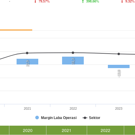
-
79,57%
398,66%
9,32%
31,3
22,9
-13,8
2021
2022
2023
Margin Laba Operasi
Sektor
2020
2021
2022