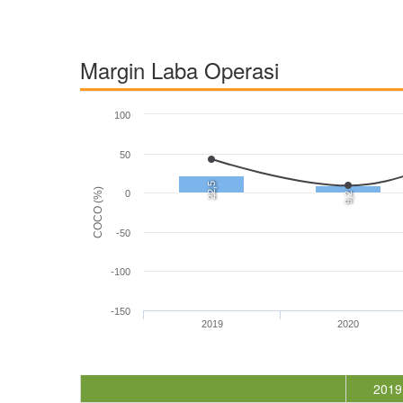
Margin Laba Operasi
100
50
22,5
COCO (%)
0
9,2
-50
-100
-150
2019
2020
2019