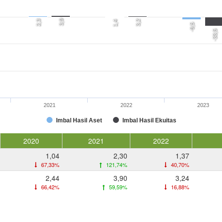
3,9
2,3
3,2
1,4
-9,5
-33,5
2021
2022
2023
Imbal Hasil Aset
Imbal Hasil Ekuitas
2020
2021
2022
1,04
2,30
1,37
67,33%
121,74%
40,70%
2,44
3,90
3,24
66,42%
59,59%
16,88%