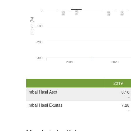
0
7,3
3,2
2,4
1,0
persen (%)
-100
-200
-300
2019
2020
2019
Imbal Hasil Aset
3,18
-
Imbal Hasil Ekuitas
7,28
-