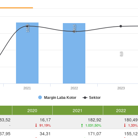
182,9
180,5
0,0
2021
2022
2023
Margin Laba Kotor
Sektor
2020
2021
2022
83,52
16,17
182,92
180,49
-
91,19%
1.031,50%
1,33%
67,95
34,31
171,07
155,12