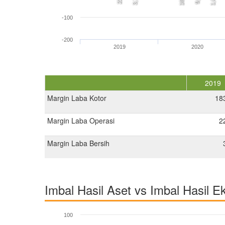
16,2
9,2
3,7
1,6
-100
-200
2019
2020
2019
Margin Laba Kotor
18
Margin Laba Operasi
2
Margin Laba Bersih
Imbal Hasil Aset vs Imbal Hasil E
100