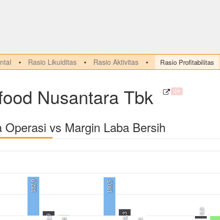
tal
Rasio Likuiditas
Rasio Aktivitas
Rasio Profitabilitas
food Nusantara Tbk
Q4
a Operasi vs Margin Laba Bersih
182,9
180,5
0,0
31,3
22,9