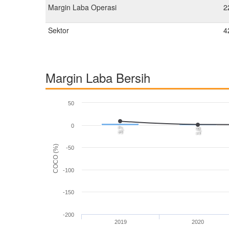
Margin Laba Operasi
2
Sektor
4
Margin Laba Bersih
50
0
3,7
1,6
COCO (%)
-50
-100
-150
-200
2019
2020