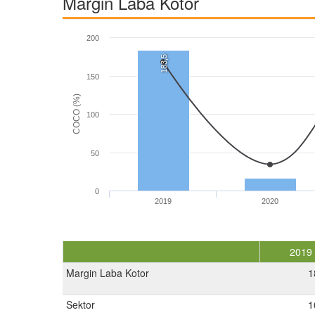
Margin Laba Kotor
200
183,5
150
COCO (%)
100
50
0
2019
2020
2019
Margin Laba Kotor
1
Sektor
1