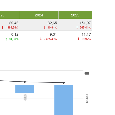
023
2024
2025
-29,46
-32,65
-151,97
1.389,24%
10,84%
365,44%
-0,12
-9,31
-11,17
94,96%
7.425,45%
19,97%
Sektor
-12,0