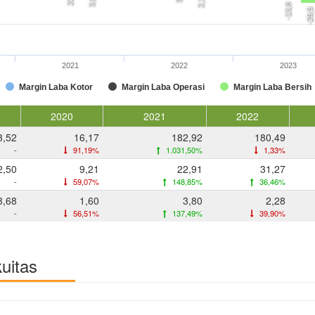
3,8
2,3
-13,8
-29,5
2021
2022
2023
Margin Laba Kotor
Margin Laba Operasi
Margin Laba Bersih
2020
2021
2022
3,52
16,17
182,92
180,49
-
91,19%
1.031,50%
1,33%
2,50
9,21
22,91
31,27
-
59,07%
148,85%
36,46%
3,68
1,60
3,80
2,28
-
56,51%
137,49%
39,90%
kuitas