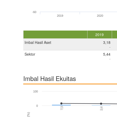
-60
2019
2020
2019
Imbal Hasil Aset
3,18
-
Sektor
5,44
-
Imbal Hasil Ekuitas
100
0
7,3
2,4