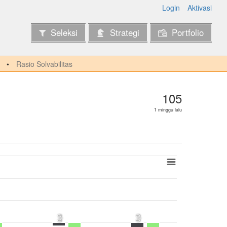
Login
Aktivasi
Seleksi
Strategi
Portfolio
Rasio Solvabilitas
105
1 minggu lalu
0,0
0,0