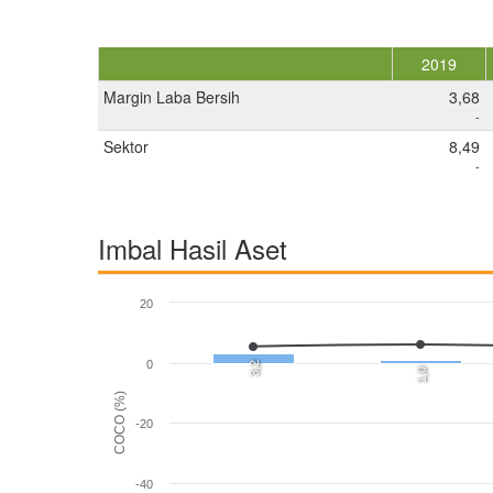
2019
Margin Laba Bersih
3,68
-
Sektor
8,49
-
Imbal Hasil Aset
20
0
3,2
1,0
COCO (%)
-20
-40