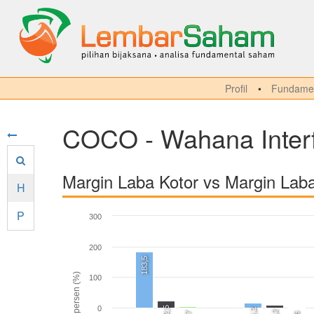
Profil
Fundamen
COCO - Wahana Inter
Margin Laba Kotor vs Margin Lab
H
P
300
200
183,5
persen (%)
100
0
22,5