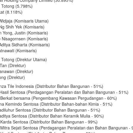
il Holding Company Limited (30.895%)
 Totong (5.798%)
at (8.118%)
idjaja (Komisaris Utama)
Ng Shih Yek (Komisaris)
 Yong, Justin (Komisaris)
 Nisagornsen (Komisaris)
Aditya Sidharta (Komisaris)
tnawati (Komisaris)
 Totong (Direktur Utama)
Tan (Direktur)
tanawan (Direktur)
ng (Direktur)
nza Tile Indonesia (Distributor Bahan Bangunan - 51%)
 Hasil Sentosa (Perdagangan Peralatan dan Bahan Bangunan - 51%)
 Berkat bersama (Pengembang Kawasan Pergudangan - 60%)
a Kemindo Sentosa (Distributor Bahan-bahan Kimia - 51%)
adiluhur Sentosa (Distributor Bahan Bangunan - 51%)
ditya Sentosa (Distributor Bahan Keramik Mulia - 90%)
 Karda Sentosa (Distributor Bahan Bangunan - 99%)
 Mitra Sejati Sentosa (Perdagangan Peralatan dan Bahan Bangunan -