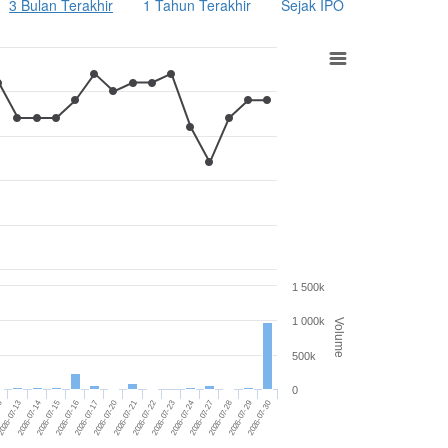
3 Bulan Terakhir
1 Tahun Terakhir
Sejak IPO
1 500k
1 000k
Volume
500k
0
2026-07-20
2026-07-21
2026-07-22
2026-07-23
2026-07-24
2026-07-27
2026-07-28
2026-07-29
10
2026-07-30
026-07-13
2026-07-14
2026-07-15
2026-07-16
2026-07-17