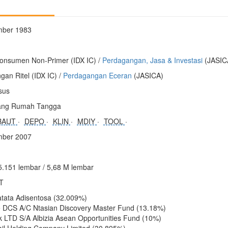
mber 1983
onsumen Non-Primer (IDX IC) /
Perdagangan, Jasa & Investasi
(JASIC
an Ritel (IDX IC) /
Perdagangan Eceran
(JASICA)
sus
rang Rumah Tangga
BAUT
DEPO
KLIN
MDIY
TOOL
mber 2007
5.151 lembar / 5,68 M lembar
 T
tata Adisentosa (32.009%)
 DCS A/C Ntasian Discovery Master Fund (13.18%)
 LTD S/A Albizia Asean Opportunities Fund (10%)