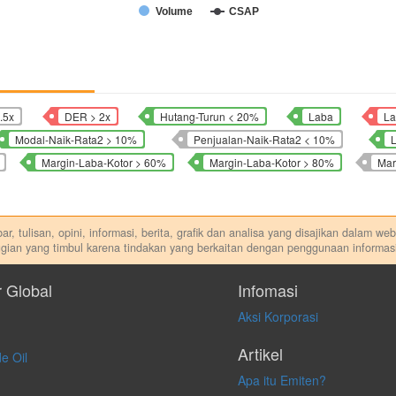
Volume
CSAP
.5x
DER > 2x
Hutang-Turun < 20%
Laba
La
Modal-Naik-Rata2 > 10%
Penjualan-Naik-Rata2 < 10%
Margin-Laba-Kotor > 60%
Margin-Laba-Kotor > 80%
Mar
r, tulisan, opini, informasi, berita, grafik dan analisa yang disajikan dalam w
gian yang timbul karena tindakan yang berkaitan dengan penggunaan informasi
di. Kami tidak memberi anjuran, saran, rekomendasi untuk membeli, menjual at
dilakukan dalam kondisi dan situasi apapun juga, yang diakibatkan secara lang
r Global
Infomasi
Aksi Korporasi
Artikel
e Oil
Apa itu Emiten?