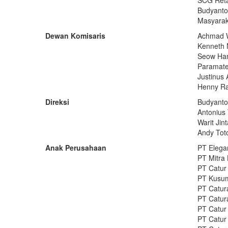
SCG Reta
Budyanto
Masyarak
Dewan Komisaris
Achmad W
Kenneth 
Seow Han
Paramate
Justinus 
Henny Ra
Direksi
Budyanto
Antonius 
Warit Jin
Andy Toto
Anak Perusahaan
PT Elega
PT Mitra
PT Catur
PT Kusum
PT Catur
PT Catura
PT Catur
PT Catur