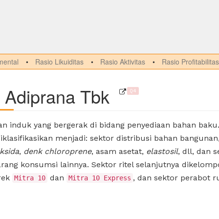
ental
Rasio Likuiditas
Rasio Aktivitas
Rasio Profitabilitas
 Adiprana Tbk
Q4
n induk yang bergerak di bidang penyediaan bahan baku.
 diklasifikasikan menjadi: sektor distribusi bahan bangunan,
ksida
,
denk chloroprene
, asam asetat,
elastosil
, dll, dan
arang konsumsi lainnya. Sektor ritel selanjutnya dikelo
rek
dan
, dan sektor perabot 
Mitra 10
Mitra 10 Express