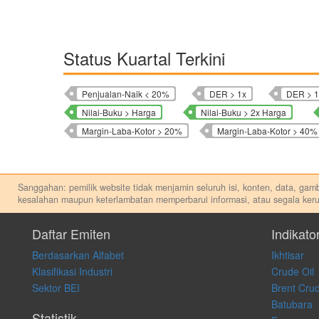
Status Kuartal Terkini
Penjualan-Naik < 20%
DER > 1x
DER > 1
Nilai-Buku > Harga
Nilai-Buku > 2x Harga
Margin-Laba-Kotor > 20%
Margin-Laba-Kotor > 40%
Sanggahan: pemilik website tidak menjamin seluruh isi, konten, data, gamba
kesalahan maupun keterlambatan memperbarui informasi, atau segala keru
Setiap keputusan investasi merupakan keputusan dan tanggung jawab priba
apapun, dan kami tidak bertanggung jawab atas keputusan investasi yang 
Daftar Emiten
Indikato
Berdasarkan Alfabet
Ikhtisar
Klasifikasi Industri
Crude Oil
Sektor BEI
Brent Crud
Batubara
Statistik