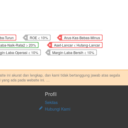
ba-Turun
ROE < 10%
Arus-Kas-Bebas-Minus
Laba-Naik-Rata2 > 20%
Aset-Lancar < Hutang-Lancar
gin-Laba-Operasi < 10%
Margin-Laba-Bersih < 10%
ebsite ini akurat dan lengkap, dan kami tidak bertanggung jawab atas segala
 yang ada pada website ini.
...
au melakukan aktivitas lain yang terkait dengan transaksi perdagangan
sung maupun tidak langsung atas konten pada website ini.
Profil
Sekilas
Hubungi Kami