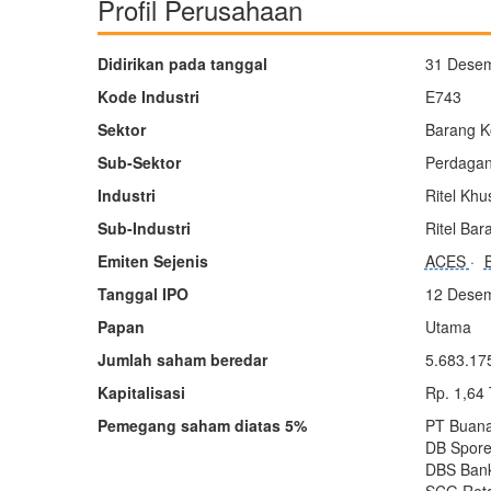
Profil Perusahaan
Didirikan pada tanggal
31 Dese
Kode Industri
E743
Sektor
Barang K
Sub-Sektor
Perdagang
Industri
Ritel Khu
Sub-Industri
Ritel Ba
Emiten Sejenis
ACES
Tanggal IPO
12 Dese
Papan
Utama
Jumlah saham beredar
5.683.17
Kapitalisasi
Rp. 1,64
Pemegang saham diatas 5%
PT Buana
DB Spore
DBS Bank