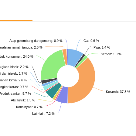
Atap gelombang dan genteng: 0.9 %
Cat: 9.6 %
eralatan rumah tangga: 2.6 %
Pipa: 1.4 %
Semen: 1.9 %
duk konsumen: 24.0 %
 glass block: 2.2 %
i dan triplek: 1.7 %
ahan kimia: 2.6 %
ngkat keras: 0.7 %
Keramik: 37.3 %
Produk saniter: 5.7 %
Alat listrik: 1.5 %
Konsinyasi: 0.7 %
Lain-lain: 7.2 %