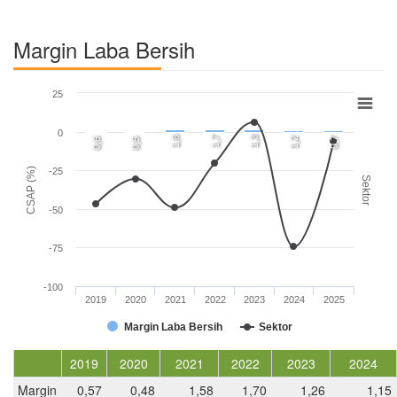
Margin Laba Bersih
25
0
1,6
1,7
1,3
1,2
0,7
0,6
0,5
CSAP (%)
-25
Sektor
-50
-75
-100
2019
2020
2021
2022
2023
2024
2025
Margin Laba Bersih
Sektor
2019
2020
2021
2022
2023
2024
Margin
0,57
0,48
1,58
1,70
1,26
1,15