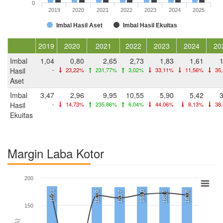
0
2019
2020
2021
2022
2023
2024
2025
Imbal Hasil Aset
Imbal Hasil Ekuitas
2019
2020
2021
2022
2023
2024
20
Imbal
1,04
0,80
2,65
2,73
1,83
1,61
1
Hasil
-
23,22%
231,77%
3,02%
33,11%
11,56%
35
Aset
Imbal
3,47
2,96
9,95
10,55
5,90
5,42
3
Hasil
-
14,73%
235,86%
6,04%
44,06%
8,13%
38
Ekuitas
Margin Laba Kotor
200
185,1
184,0
183,9
183,7
183,6
183,8
150