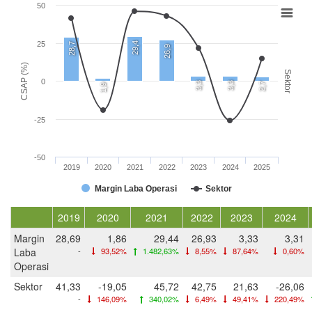
50
25
29,4
28,7
26,9
CSAP (%)
Sektor
0
3,3
3,3
2,7
1,9
-25
-50
2019
2020
2021
2022
2023
2024
2025
Margin Laba Operasi
Sektor
2019
2020
2021
2022
2023
2024
Margin
28,69
1,86
29,44
26,93
3,33
3,31
Laba
-
93,52%
1.482,63%
8,55%
87,64%
0,60%
Operasi
Sektor
41,33
-19,05
45,72
42,75
21,63
-26,06
-
146,09%
340,02%
6,49%
49,41%
220,49%