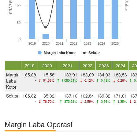
CSAP (%)
Sektor
100
50
0
2019
2020
2021
2022
2023
2024
2025
Margin Laba Kotor
Sektor
2019
2020
2021
2022
2023
2024
20
Margin
185,08
15,58
183,91
183,69
184,03
183,56
183
Laba
-
91,58%
1.080,21%
0,12%
0,19%
0,26%
0
Kotor
Sektor
165,82
35,32
167,16
162,84
169,32
171,61
167
-
78,70%
373,23%
2,59%
3,98%
1,35%
2
Margin Laba Operasi