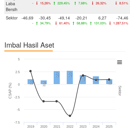
Laba
-
15,26%
229,45%
7,68%
26,32%
8,51%
Bersih
Sektor
-46,69
-30,45
-49,14
-20,21
6,27
-74,46
-
34,79%
61,40%
58,88%
131,03%
1.287,51%
Imbal Hasil Aset
5
2.5
2,7
2,7
1,8
1,6
1,0
1,0
0,8
CSAP (%)
0
Sektor
-2.5
-5
-7.5
2019
2020
2021
2022
2023
2024
2025