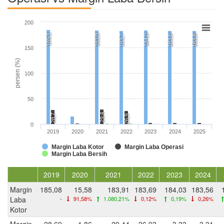
200
185,1
183,9
184,0
183,7
183,6
183,8
150
persen (%)
100
50
29,4
28,7
26,9
0
2019
2020
2021
2022
2023
2024
2025
Margin Laba Kotor
Margin Laba Operasi
Margin Laba Bersih
2019
2020
2021
2022
2023
2024
Margin
185,08
15,58
183,91
183,69
184,03
183,56
Laba
-
91,58%
1.080,21%
0,12%
0,19%
0,26%
Kotor
Margin
28,69
1,86
29,44
26,93
3,33
3,31