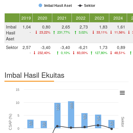
Imbal Hasil Aset
Sektor
2019
2020
2021
2022
2023
2024
Imbal
1,04
0,80
2,65
2,73
1,83
1,61
Hasil
-
23,22%
231,77%
3,02%
33,11%
11,56%
Aset
Sektor
2,57
-3,40
-3,40
-6,21
1,73
0,89
-
232,40%
0,10%
83,00%
127,80%
48,51%
Imbal Hasil Ekuitas
15
10
10,6
10,0
CSAP (%)
5
5,9
5,4
Sektor
3,5
3,3
3,0
0