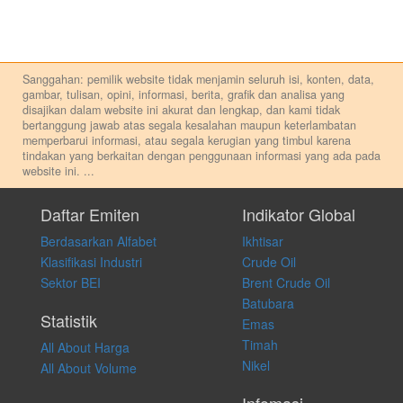
Sanggahan: pemilik website tidak menjamin seluruh isi, konten, data,
gambar, tulisan, opini, informasi, berita, grafik dan analisa yang
disajikan dalam website ini akurat dan lengkap, dan kami tidak
bertanggung jawab atas segala kesalahan maupun keterlambatan
memperbarui informasi, atau segala kerugian yang timbul karena
tindakan yang berkaitan dengan penggunaan informasi yang ada pada
website ini.
...
Setiap keputusan investasi merupakan keputusan dan tanggung jawab
pribadi. Kami tidak memberi anjuran, saran, rekomendasi untuk
Daftar Emiten
Indikator Global
membeli, menjual atau melakukan aktivitas lain yang terkait dengan
Berdasarkan Alfabet
Ikhtisar
transaksi perdagangan apapun, dan kami tidak bertanggung jawab
atas keputusan investasi yang dilakukan dalam kondisi dan situasi
Klasifikasi Industri
Crude Oil
apapun juga, yang diakibatkan secara langsung maupun tidak
Sektor BEI
Brent Crude Oil
langsung atas konten pada website ini.
Batubara
Statistik
Emas
Timah
All About Harga
Nikel
All About Volume