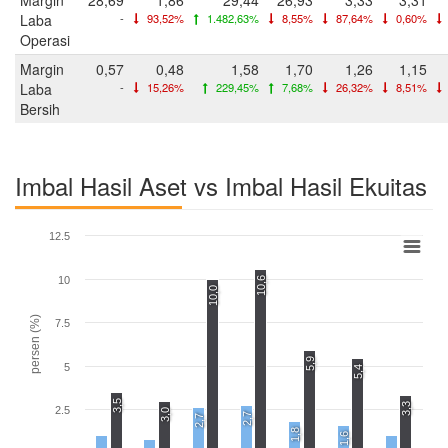
Laba
-
93,52%
1.482,63%
8,55%
87,64%
0,60%
Operasi
Margin
0,57
0,48
1,58
1,70
1,26
1,15
Laba
-
15,26%
229,45%
7,68%
26,32%
8,51%
Bersih
Imbal Hasil Aset vs Imbal Hasil Ekuitas
12.5
10
10,6
10,0
persen (%)
7.5
5,9
5
5,4
3,5
3,3
2.5
3,0
2,7
2,7
1,8
1,6