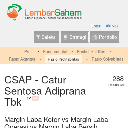
Login
Aktivasi
Seleksi
Strategi
Portfolio
Profil
Fundamental
Rasio Likuiditas
Rasio Aktivitas
Rasio Solvabilitas
Rasio Profitabilitas
CSAP - Catur
288
Sentosa Adiprana
1 minggu lalu
Tbk
Q4
Margin Laba Kotor vs Margin Laba
Operasi vs Margin Laba Bersih