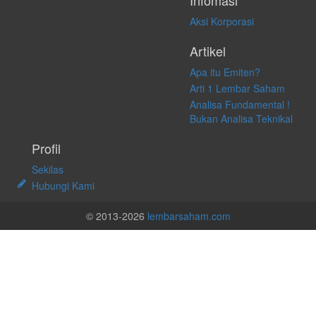
Infomasi
Aksi Korporasi
Artikel
Apa itu Emiten?
Arti 1 Lembar Saham
Analisa Fundamental !
Bukan Analisa Teknikal
Profil
Sekilas
Hubungi Kami
© 2013-2026
lembarsaham.com