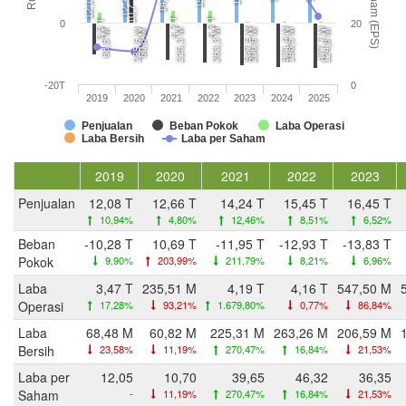
12,7 T
12,1 T
10,7 T
4,2 T
4,2 T
3,5 T
0
20
547,5 M
571,4 M
477,7 M
235,5 M
225,3 M
263,3 M
206,6 M
198,5 M
68,5 M
60,8 M
124,8 M
-20T
0
2019
2020
2021
2022
2023
2024
2025
Penjualan
Beban Pokok
Laba Operasi
Laba Bersih
Laba per Saham
2019
2020
2021
2022
2023
Penjualan
12,08 T
12,66 T
14,24 T
15,45 T
16,45 T
10,94%
4,80%
12,46%
8,51%
6,52%
Beban
-10,28 T
10,69 T
-11,95 T
-12,93 T
-13,83 T
Pokok
9,90%
203,99%
211,79%
8,21%
6,96%
Laba
3,47 T
235,51 M
4,19 T
4,16 T
547,50 M
Operasi
17,28%
93,21%
1.679,80%
0,77%
86,84%
Laba
68,48 M
60,82 M
225,31 M
263,26 M
206,59 M
Bersih
23,58%
11,19%
270,47%
16,84%
21,53%
Laba per
12,05
10,70
39,65
46,32
36,35
Saham
-
11,19%
270,47%
16,84%
21,53%