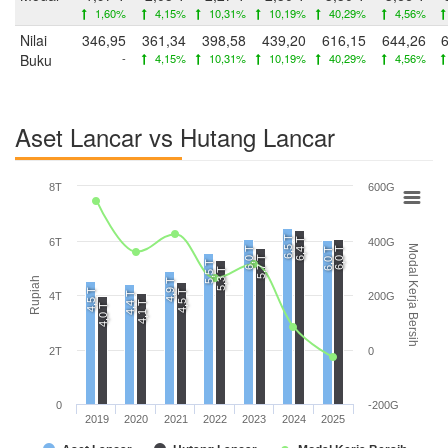
1,60%
4,15%
10,31%
10,19%
40,29%
4,56%
Nilai
346,95
361,34
398,58
439,20
616,15
644,26
Buku
-
4,15%
10,31%
10,19%
40,29%
4,56%
Aset Lancar vs Hutang Lancar
8T
600G
6,5 T
6,4 T
6T
400G
Modal Kerja Bersih
6,0 T
6,0 T
6,0 T
5,7 T
5,5 T
5,3 T
Rupiah
4,9 T
4,5 T
4,5 T
4,4 T
4T
200G
4,1 T
4,0 T
2T
0
0
-200G
2019
2020
2021
2022
2023
2024
2025