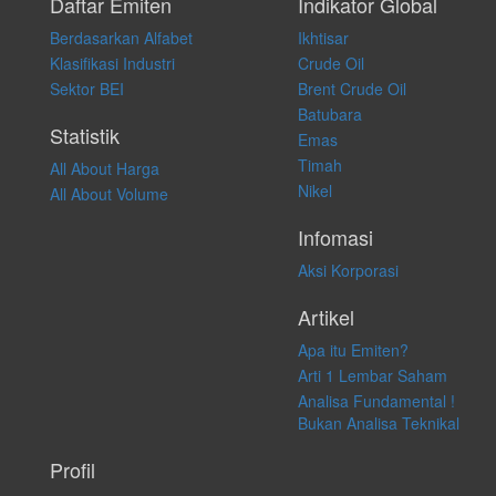
pribadi. Kami tidak memberi anjuran, saran, rekomendasi untuk
Daftar Emiten
Indikator Global
membeli, menjual atau melakukan aktivitas lain yang terkait dengan
Berdasarkan Alfabet
Ikhtisar
transaksi perdagangan apapun, dan kami tidak bertanggung jawab
atas keputusan investasi yang dilakukan dalam kondisi dan situasi
Klasifikasi Industri
Crude Oil
apapun juga, yang diakibatkan secara langsung maupun tidak
Sektor BEI
Brent Crude Oil
langsung atas konten pada website ini.
Batubara
Statistik
Emas
Timah
All About Harga
Nikel
All About Volume
Infomasi
Aksi Korporasi
Artikel
Apa itu Emiten?
Arti 1 Lembar Saham
Analisa Fundamental !
Bukan Analisa Teknikal
Profil