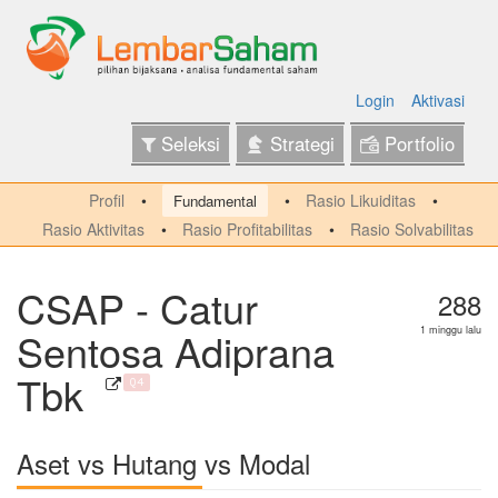
Login
Aktivasi
Seleksi
Strategi
Portfolio
Profil
Rasio Likuiditas
Fundamental
Rasio Aktivitas
Rasio Profitabilitas
Rasio Solvabilitas
CSAP - Catur
288
Sentosa Adiprana
1 minggu lalu
Tbk
Q4
Aset vs Hutang vs Modal