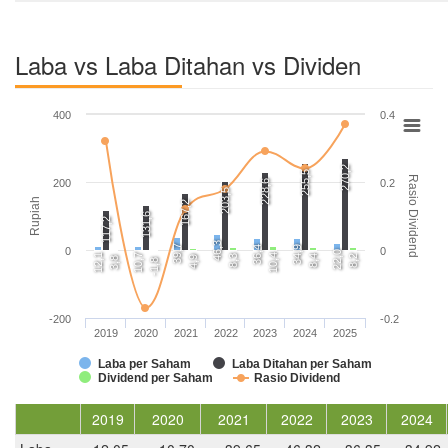
Laba vs Laba Ditahan vs Dividen
400
0.4
270,2
255,5
Rasio Dividend
200
0.2
228,6
203,5
Rupiah
167,2
131,6
117,2
46,3
39,7
36,4
34,9
0
0
22,0
12,1
10,7
10,4
8,3
8,4
8,2
4,9
3,8
-1,8
-200
-0.2
2019
2020
2021
2022
2023
2024
2025
Laba per Saham
Laba Ditahan per Saham
Dividend per Saham
Rasio Dividend
2019
2020
2021
2022
2023
2024