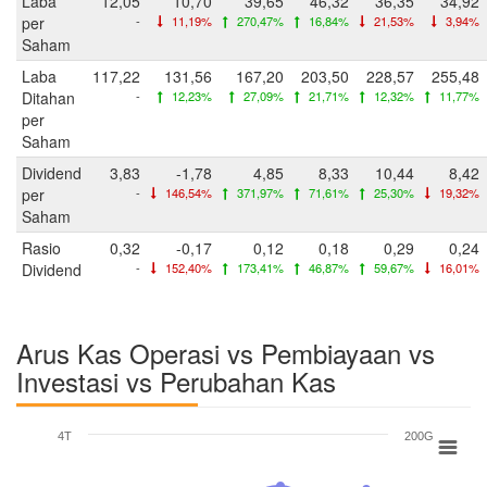
Laba
12,05
10,70
39,65
46,32
36,35
34,92
per
-
11,19%
270,47%
16,84%
21,53%
3,94%
Saham
Laba
117,22
131,56
167,20
203,50
228,57
255,48
Ditahan
-
12,23%
27,09%
21,71%
12,32%
11,77%
per
Saham
Dividend
3,83
-1,78
4,85
8,33
10,44
8,42
per
-
146,54%
371,97%
71,61%
25,30%
19,32%
Saham
Rasio
0,32
-0,17
0,12
0,18
0,29
0,24
Dividend
-
152,40%
173,41%
46,87%
59,67%
16,01%
Arus Kas Operasi vs Pembiayaan vs
Investasi vs Perubahan Kas
4T
200G