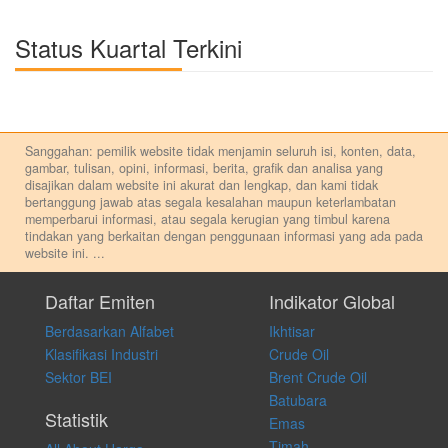
Status Kuartal Terkini
Sanggahan: pemilik website tidak menjamin seluruh isi, konten, data,
gambar, tulisan, opini, informasi, berita, grafik dan analisa yang
disajikan dalam website ini akurat dan lengkap, dan kami tidak
bertanggung jawab atas segala kesalahan maupun keterlambatan
memperbarui informasi, atau segala kerugian yang timbul karena
tindakan yang berkaitan dengan penggunaan informasi yang ada pada
website ini.
...
Setiap keputusan investasi merupakan keputusan dan tanggung jawab
pribadi. Kami tidak memberi anjuran, saran, rekomendasi untuk
Daftar Emiten
Indikator Global
membeli, menjual atau melakukan aktivitas lain yang terkait dengan
Berdasarkan Alfabet
Ikhtisar
transaksi perdagangan apapun, dan kami tidak bertanggung jawab
atas keputusan investasi yang dilakukan dalam kondisi dan situasi
Klasifikasi Industri
Crude Oil
apapun juga, yang diakibatkan secara langsung maupun tidak
Sektor BEI
Brent Crude Oil
langsung atas konten pada website ini.
Batubara
Statistik
Emas
Timah