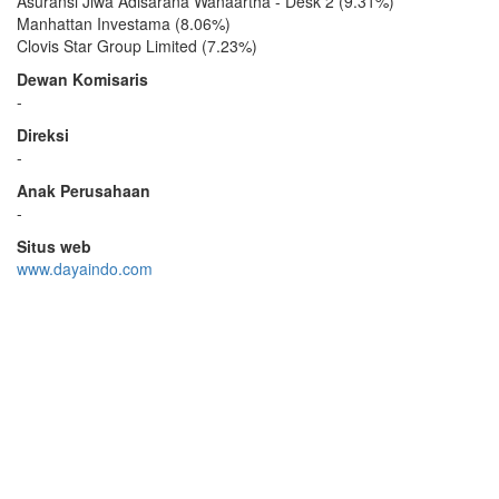
Asuransi Jiwa Adisarana Wanaartha - Desk 2 (9.31%)
Manhattan Investama (8.06%)
Clovis Star Group Limited (7.23%)
Dewan Komisaris
-
Direksi
-
Anak Perusahaan
-
Situs web
www.dayaindo.com