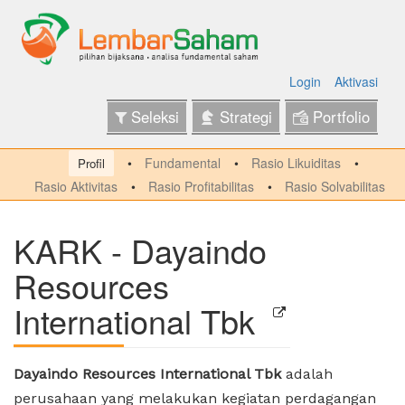
Login
Aktivasi
Seleksi
Strategi
Portfolio
Fundamental
Rasio Likuiditas
Profil
Rasio Aktivitas
Rasio Profitabilitas
Rasio Solvabilitas
KARK - Dayaindo
Resources
International Tbk
Dayaindo Resources International Tbk
adalah
perusahaan yang melakukan kegiatan perdagangan