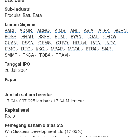
Sub-Industri
Produksi Batu Bara
Emiten Sejenis
AADI
ADMR
ADRO
AIMS
ARII
ASIA
ATPK
BORN
BOSS
BRAU
BSSR
BUMI
BYAN
COAL
CPDW
CUAN
DSSA
GEMS
GTBO
HRUM
IATA
INDY
ITMG
ITTG
KKGI
MBAP
MCOL
PTBA
SIAP
SMMT
TKGA
TOBA
TRAM
Tanggal IPO
20 Juli 2001
Papan
-
Jumlah saham beredar
17.644.097.625 lembar / 17,64 M lembar
Kapitalisasi
Rp. 0
Pemegang saham diatas 5%
Win Success Development Ltd (17.05%)