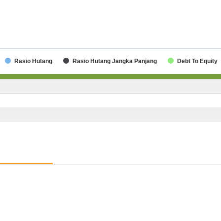
Rasio Hutang
Rasio Hutang Jangka Panjang
Debt To Equity