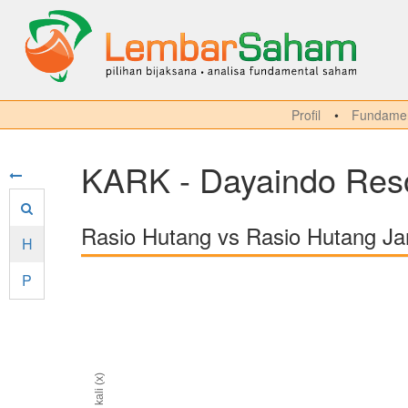
Profil
Fundamen
KARK - Dayaindo Reso
Rasio Hutang vs Rasio Hutang J
H
P
kali (x)