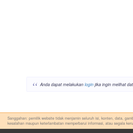
Anda dapat melakukan
login
jika ingin melihat d
Sanggahan: pemilik website tidak menjamin seluruh isi, konten, data, gamba
kesalahan maupun keterlambatan memperbarui informasi, atau segala keru
Setiap keputusan investasi merupakan keputusan dan tanggung jawab priba