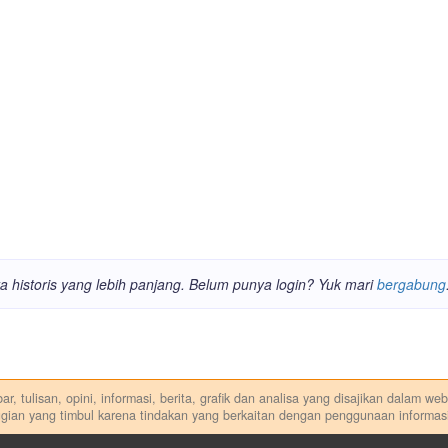
ata historis yang lebih panjang. Belum punya login? Yuk mari
bergabung
r, tulisan, opini, informasi, berita, grafik dan analisa yang disajikan dalam w
gian yang timbul karena tindakan yang berkaitan dengan penggunaan informasi
di. Kami tidak memberi anjuran, saran, rekomendasi untuk membeli, menjual at