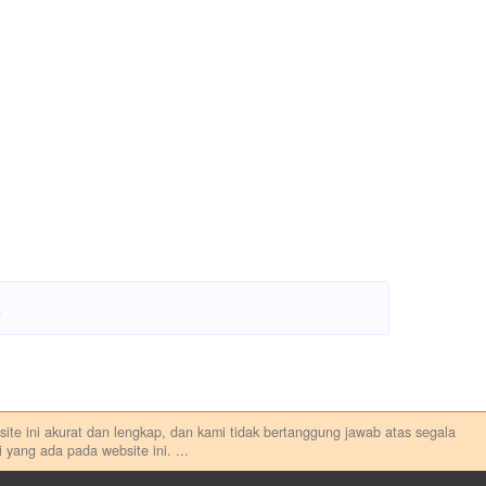
.
ebsite ini akurat dan lengkap, dan kami tidak bertanggung jawab atas segala
 yang ada pada website ini.
...
au melakukan aktivitas lain yang terkait dengan transaksi perdagangan