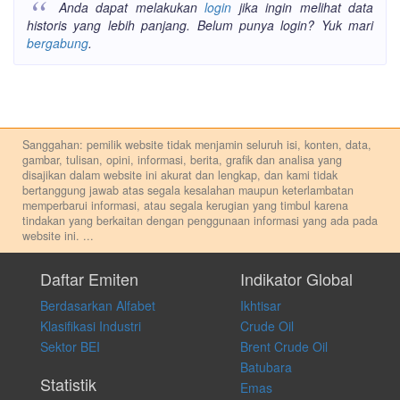
Anda dapat melakukan
login
jika ingin melihat data
historis yang lebih panjang. Belum punya login? Yuk mari
bergabung
.
Sanggahan: pemilik website tidak menjamin seluruh isi, konten, data,
gambar, tulisan, opini, informasi, berita, grafik dan analisa yang
disajikan dalam website ini akurat dan lengkap, dan kami tidak
bertanggung jawab atas segala kesalahan maupun keterlambatan
memperbarui informasi, atau segala kerugian yang timbul karena
tindakan yang berkaitan dengan penggunaan informasi yang ada pada
website ini.
...
Setiap keputusan investasi merupakan keputusan dan tanggung jawab
pribadi. Kami tidak memberi anjuran, saran, rekomendasi untuk
Daftar Emiten
Indikator Global
membeli, menjual atau melakukan aktivitas lain yang terkait dengan
Berdasarkan Alfabet
Ikhtisar
transaksi perdagangan apapun, dan kami tidak bertanggung jawab
atas keputusan investasi yang dilakukan dalam kondisi dan situasi
Klasifikasi Industri
Crude Oil
apapun juga, yang diakibatkan secara langsung maupun tidak
Sektor BEI
Brent Crude Oil
langsung atas konten pada website ini.
Batubara
Statistik
Emas