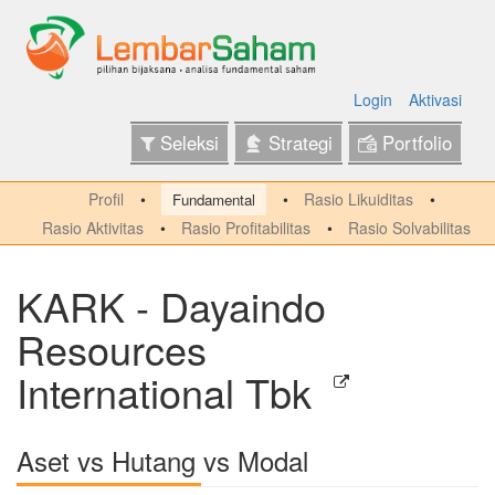
Login
Aktivasi
Seleksi
Strategi
Portfolio
Profil
Rasio Likuiditas
Fundamental
Rasio Aktivitas
Rasio Profitabilitas
Rasio Solvabilitas
KARK - Dayaindo
Resources
International Tbk
Aset vs Hutang vs Modal