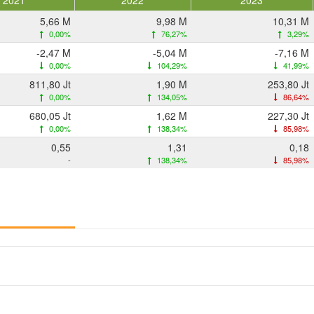
2021
2022
2023
5,66 M
9,98 M
10,31 M
0,00%
76,27%
3,29%
-2,47 M
-5,04 M
-7,16 M
0,00%
104,29%
41,99%
811,80 Jt
1,90 M
253,80 Jt
0,00%
134,05%
86,64%
680,05 Jt
1,62 M
227,30 Jt
0,00%
138,34%
85,98%
0,55
1,31
0,18
-
138,34%
85,98%