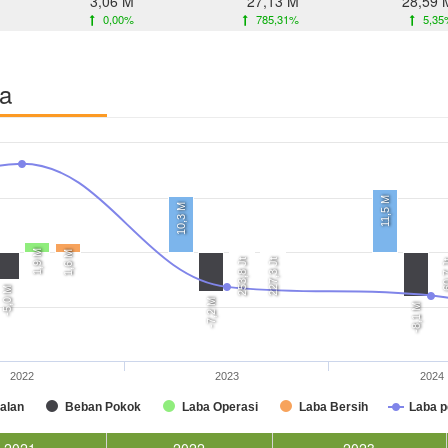
3,06 M
27,13 M
28,59 
0,00%
785,31%
5,35
ba
11,5 M
10,3 M
1,9 M
1,6 M
253,8 Jt
227,3 Jt
60,7
-5,0 M
-7,2 M
-8,1 M
2022
2023
2024
alan
Beban Pokok
Laba Operasi
Laba Bersih
Laba 