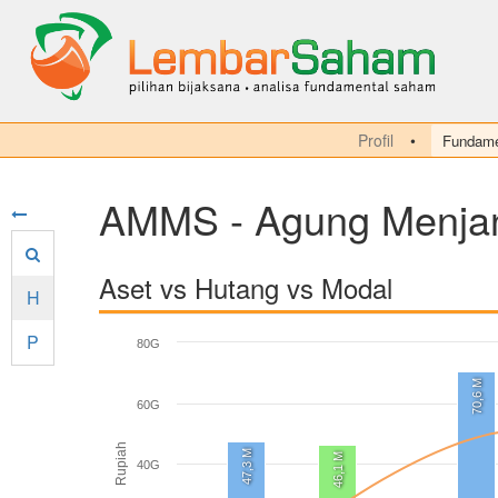
Profil
Fundame
AMMS - Agung Menja
Aset vs Hutang vs Modal
H
P
80G
70,6 M
60G
Rupiah
47,3 M
46,1 M
40G