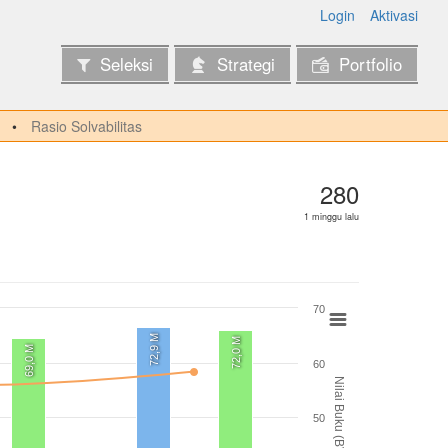
Login
Aktivasi
Seleksi
Strategi
Portfolio
Rasio Solvabilitas
280
1 minggu lalu
70
72,9 M
72,0 M
69,0 M
60
Nilai Buku (BV)
50