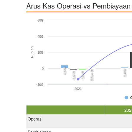
Arus Kas Operasi vs Pembiayaan 
60G
40G
Rupiah
20G
4,0 M
0
1,4 M
375,4 Jt
-1,8 M
-1,8 M
-20G
2021
202
Operasi