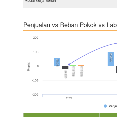
Modal Kerja Bersih
Penjualan vs Beban Pokok vs La
20G
10G
10,0 M
5,7 M
Rupiah
0
811,8 Jt
680,1 Jt
-2,5 M
-10G
-20G
2021
Penju