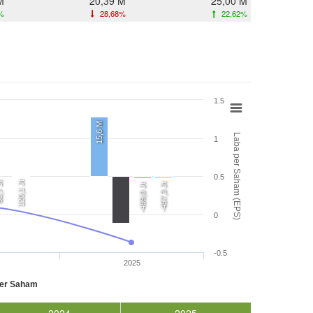
M
20,39 M
25,00 M
%
28,68%
22,62%
1.5
15,6 M
Laba per Saham (EPS)
1
0.5
120,1 Jt
 Jt
-457,3 Jt
-499,0 Jt
0
-0.5
2025
per Saham