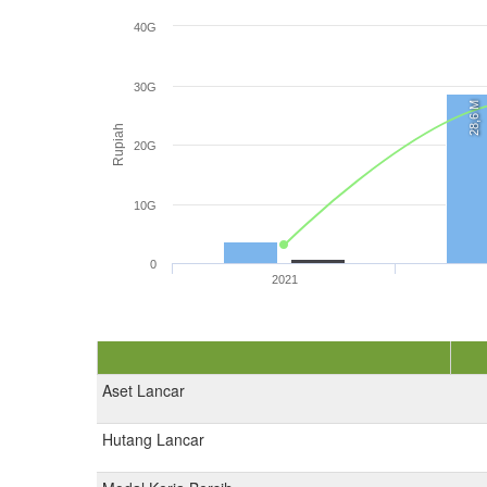
40G
30G
28,6 M
Rupiah
20G
10G
0
2021
Aset Lancar
Hutang Lancar