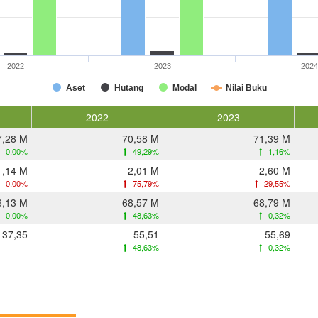
2022
2023
2024
Aset
Hutang
Modal
Nilai Buku
2022
2023
7,28 M
70,58 M
71,39 M
0,00%
49,29%
1,16%
1,14 M
2,01 M
2,60 M
0,00%
75,79%
29,55%
6,13 M
68,57 M
68,79 M
0,00%
48,63%
0,32%
37,35
55,51
55,69
-
48,63%
0,32%