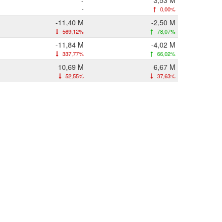
-
3,53 M
-
0,00%
-11,40 M
-2,50 M
569,12%
78,07%
-11,84 M
-4,02 M
337,77%
66,02%
10,69 M
6,67 M
52,55%
37,63%