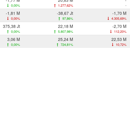
-1,77 M
20,83 M
-
0,00%
1.277,62%
-
-1,81 M
-38,67 Jt
-1,70 M
0,00%
97,86%
4.305,69%
375,38 Jt
22,18 M
-2,70 M
0,00%
5.807,98%
112,20%
3,06 M
25,24 M
22,53 M
0,00%
724,81%
10,72%