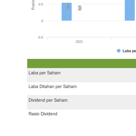
Rupiah
0.5
0,6
0,0
0,0
0
-0.5
2021
Laba p
Laba per Saham
Laba Ditahan per Saham
Dividend per Saham
Rasio Dividend