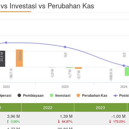
vs Investasi vs Perubahan Kas
22,2 M
20,8 M
0,0
0,0
-38,7 Jt
-438,9 Jt
-1,0 M
-1,7 M
-2,7 M
2022
2023
2024
Operasi
Pembiayaan
Investasi
Perubahan Kas
Posis
1
2022
2023
3,96 M
1,39 M
-1,00 M
0,00%
64,87%
172,03%