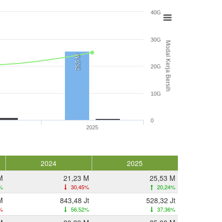
40G
30G
Modal Kerja Bersih
25,5 M
20G
10G
0
2025
2024
2025
M
21,23 M
25,53 M
%
30,45%
20,24%
M
843,48 Jt
528,32 Jt
%
56,52%
37,36%