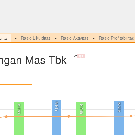
Rasio Likuiditas
Rasio Aktivitas
Rasio Profitabilitas
ntal
ngan Mas Tbk
Q4
71,4 M
70,5 M
68,6 M
68,8 M