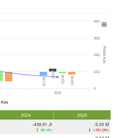
40G
30G
Posisi Kas
20G
10G
3,5 M
-2,5 M
-4,0 M
-5,1 M
0
2025
i Kas
2024
2025
-438,91 Jt
-5,05 M
56,14%
1.051,28%