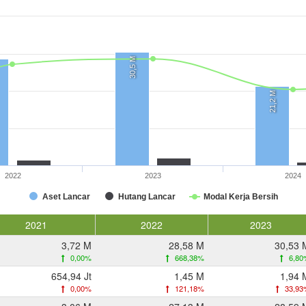
30,5 M
21,2 M
2022
2023
2024
Aset Lancar
Hutang Lancar
Modal Kerja Bersih
2021
2022
2023
3,72 M
28,58 M
30,53 
0,00%
668,38%
6,80
654,94 Jt
1,45 M
1,94 
0,00%
121,18%
33,93