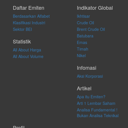
Setiap keputusan investasi merupakan keputusan dan tanggung jawab
pribadi. Kami tidak memberi anjuran, saran, rekomendasi untuk
Daftar Emiten
Indikator Global
membeli, menjual atau melakukan aktivitas lain yang terkait dengan
Berdasarkan Alfabet
Ikhtisar
transaksi perdagangan apapun, dan kami tidak bertanggung jawab
atas keputusan investasi yang dilakukan dalam kondisi dan situasi
Klasifikasi Industri
Crude Oil
apapun juga, yang diakibatkan secara langsung maupun tidak
Sektor BEI
Brent Crude Oil
langsung atas konten pada website ini.
Batubara
Statistik
Emas
Timah
All About Harga
Nikel
All About Volume
Infomasi
Aksi Korporasi
Artikel
Apa itu Emiten?
Arti 1 Lembar Saham
Analisa Fundamental !
Bukan Analisa Teknikal
Profil