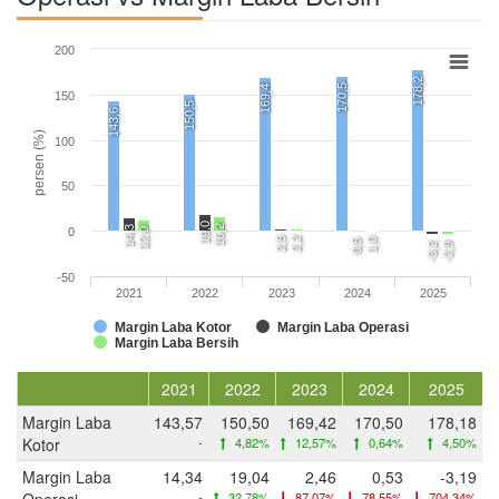
200
178,2
170,5
169,4
150
150,5
143,6
persen (%)
100
50
19,0
16,2
14,3
0
12,0
2,5
2,2
1,0
0,5
-3,2
-2,9
-50
2021
2022
2023
2024
2025
Margin Laba Kotor
Margin Laba Operasi
Margin Laba Bersih
2021
2022
2023
2024
2025
Margin Laba
143,57
150,50
169,42
170,50
178,18
Kotor
-
4,82%
12,57%
0,64%
4,50%
Margin Laba
14,34
19,04
2,46
0,53
-3,19
Operasi
-
32,78%
87,07%
78,55%
704,34%