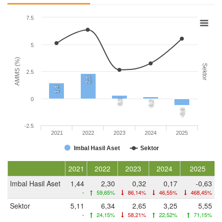
7.5
5
AMMS (%)
Sektor
2.5
2,3
1,4
0
0,3
0,2
-0,6
-2.5
2021
2022
2023
2024
2025
Imbal Hasil Aset
Sektor
2021
2022
2023
2024
2025
Imbal Hasil Aset
1,44
2,30
0,32
0,17
-0,63
-
59,65%
86,14%
46,55%
468,45%
Sektor
5,11
6,34
2,65
3,25
5,55
-
24,15%
58,21%
22,52%
71,15%