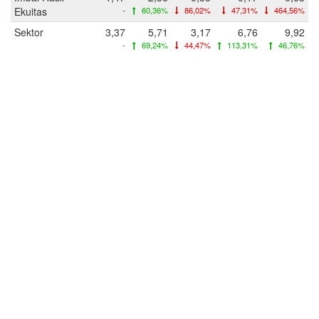
Ekuitas
-
60,36%
86,02%
47,31%
464,56%
Sektor
3,37
5,71
3,17
6,76
9,92
-
69,24%
44,47%
113,31%
46,76%