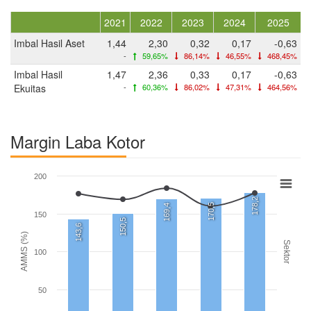
2021
2022
2023
2024
2025
Imbal Hasil Aset
1,44
2,30
0,32
0,17
-0,63
-
59,65%
86,14%
46,55%
468,45%
Imbal Hasil
1,47
2,36
0,33
0,17
-0,63
Ekuitas
-
60,36%
86,02%
47,31%
464,56%
Margin Laba Kotor
200
178,2
170,5
169,4
150
150,5
143,6
AMMS (%)
Sektor
100
50