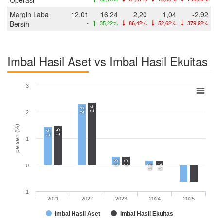
Margin Laba
12,01
16,24
2,20
1,04
-2,92
Bersih
-
35,22%
86,42%
52,62%
379,92%
Imbal Hasil Aset vs Imbal Hasil Ekuitas
3
2,4
2,3
2
persen (%)
1,5
1,4
1
0,3
0,3
0
0,2
0,2
-1
2021
2022
2023
2024
2025
Imbal Hasil Aset
Imbal Hasil Ekuitas