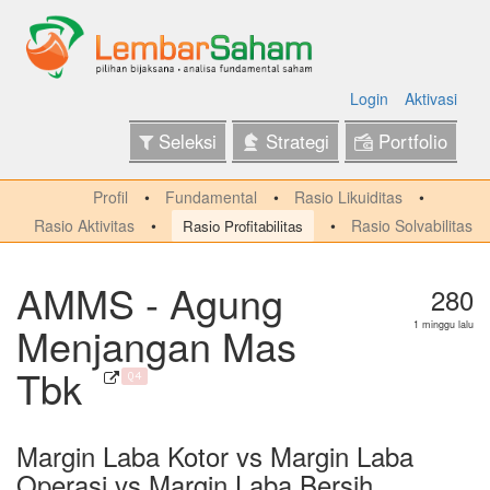
Login
Aktivasi
Seleksi
Strategi
Portfolio
Profil
Fundamental
Rasio Likuiditas
Rasio Aktivitas
Rasio Solvabilitas
Rasio Profitabilitas
AMMS - Agung
280
Menjangan Mas
1 minggu lalu
Tbk
Q4
Margin Laba Kotor vs Margin Laba
Operasi vs Margin Laba Bersih