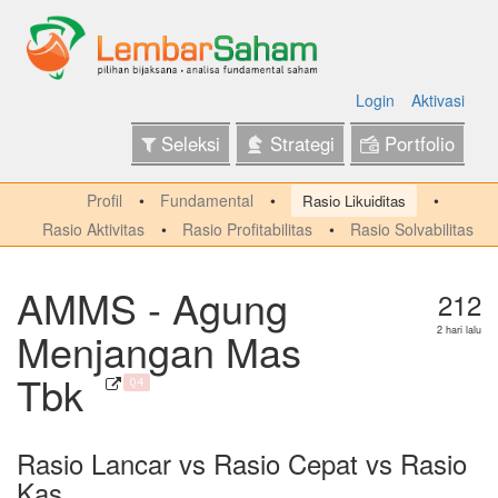
Login
Aktivasi
Seleksi
Strategi
Portfolio
Profil
Fundamental
Rasio Likuiditas
Rasio Aktivitas
Rasio Profitabilitas
Rasio Solvabilitas
AMMS - Agung
212
Menjangan Mas
2 hari lalu
Tbk
Q4
Rasio Lancar vs Rasio Cepat vs Rasio
Kas