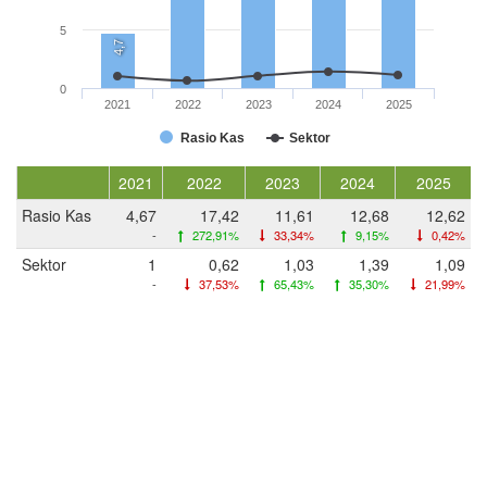
5
4,7
0
2021
2022
2023
2024
2025
Rasio Kas
Sektor
2021
2022
2023
2024
2025
Rasio Kas
4,67
17,42
11,61
12,68
12,62
-
272,91%
33,34%
9,15%
0,42%
Sektor
1
0,62
1,03
1,39
1,09
-
37,53%
65,43%
35,30%
21,99%