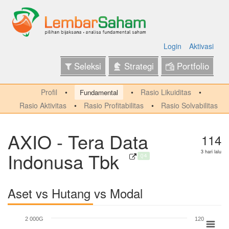
Login
Aktivasi
Seleksi
Strategi
Portfolio
Profil
Rasio Likuiditas
Fundamental
Rasio Aktivitas
Rasio Profitabilitas
Rasio Solvabilitas
AXIO - Tera Data
114
Indonusa Tbk
3 hari lalu
Q4
Aset vs Hutang vs Modal
2 000G
120