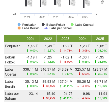
135,1 M
127,0 M
89,9 M
58,3 M
69,7 M
-2T
0
2021
2022
2023
2024
2025
Penjualan
Beban Pokok
Laba Operasi
Laba Bersih
Laba per Saham
2021
2022
2023
2024
2025
Penjualan
1,45 T
1,49 T
1,27 T
1,23 T
1,62 T
0,00%
2,57%
14,71%
3,06%
31,04%
Beban
-1,19 T
-1,25 T
-1,02 T
-1,03 T
-1,35 T
Pokok
0,00%
4,82%
18,02%
0,56%
31,69%
Laba
338,11 M
346,37 M
348,69 M
325,57 M
423,37 M
Operasi
0,00%
2,44%
0,67%
6,63%
30,04%
Laba
135,13 M
89,93 M
127,04 M
58,26 M
69,71 M
Bersih
0,00%
33,45%
41,26%
54,14%
19,66%
Laba per
23,14
15,40
21,75
9,98
11,94
Saham
-
33,45%
41,26%
54,14%
19,66%