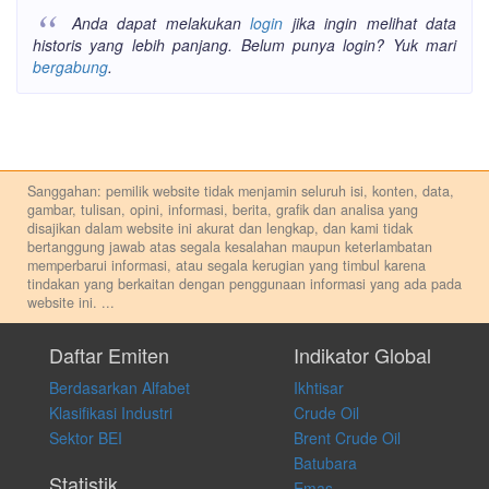
Anda dapat melakukan
login
jika ingin melihat data
historis yang lebih panjang. Belum punya login? Yuk mari
bergabung
.
Sanggahan: pemilik website tidak menjamin seluruh isi, konten, data,
gambar, tulisan, opini, informasi, berita, grafik dan analisa yang
disajikan dalam website ini akurat dan lengkap, dan kami tidak
bertanggung jawab atas segala kesalahan maupun keterlambatan
memperbarui informasi, atau segala kerugian yang timbul karena
tindakan yang berkaitan dengan penggunaan informasi yang ada pada
website ini.
...
Setiap keputusan investasi merupakan keputusan dan tanggung jawab
pribadi. Kami tidak memberi anjuran, saran, rekomendasi untuk
Daftar Emiten
Indikator Global
membeli, menjual atau melakukan aktivitas lain yang terkait dengan
Berdasarkan Alfabet
Ikhtisar
transaksi perdagangan apapun, dan kami tidak bertanggung jawab
atas keputusan investasi yang dilakukan dalam kondisi dan situasi
Klasifikasi Industri
Crude Oil
apapun juga, yang diakibatkan secara langsung maupun tidak
Sektor BEI
Brent Crude Oil
langsung atas konten pada website ini.
Batubara
Statistik
Emas