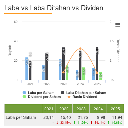
Laba vs Laba Ditahan vs Dividen
60
2
Rasio Dividend
40
1.5
Rupiah
33,8
33,6
30,2
0,0
0,0
27,3
23,1
20
1
21,8
19,9
15,4
15,0
13,0
11,9
10,0
8,0
0
0.5
2021
2022
2023
2024
2025
Laba per Saham
Laba Ditahan per Saham
Dividend per Saham
Rasio Dividend
2021
2022
2023
2024
2025
Laba per Saham
23,14
15,40
21,75
9,98
11,94
-
33,45%
41,26%
54,14%
19,66%