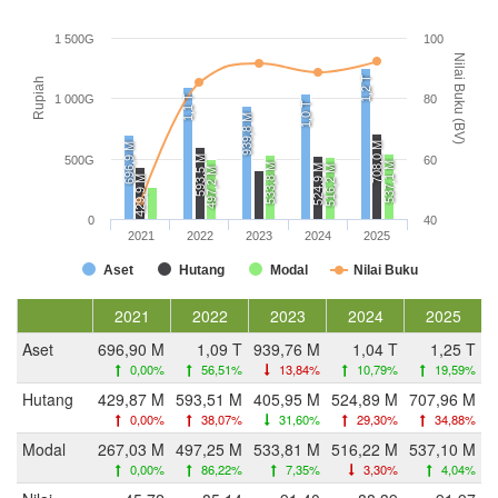
1 500G
100
Nilai Buku (BV)
1,2 T
Rupiah
1 000G
80
1,1 T
1,0 T
939,8 M
708,0 M
696,9 M
593,5 M
500G
60
537,1 M
533,8 M
524,9 M
516,2 M
497,2 M
429,9 M
0
40
2021
2022
2023
2024
2025
Aset
Hutang
Modal
Nilai Buku
2021
2022
2023
2024
2025
Aset
696,90 M
1,09 T
939,76 M
1,04 T
1,25 T
0,00%
56,51%
13,84%
10,79%
19,59%
Hutang
429,87 M
593,51 M
405,95 M
524,89 M
707,96 M
0,00%
38,07%
31,60%
29,30%
34,88%
Modal
267,03 M
497,25 M
533,81 M
516,22 M
537,10 M
0,00%
86,22%
7,35%
3,30%
4,04%