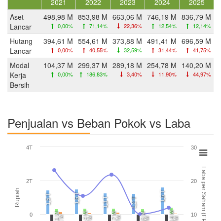
2021
2022
2023
2024
2025
Aset
498,98 M
853,98 M
663,06 M
746,19 M
836,79 M
Lancar
0,00%
71,14%
22,36%
12,54%
12,14%
Hutang
394,61 M
554,61 M
373,88 M
491,41 M
696,59 M
Lancar
0,00%
40,55%
32,59%
31,44%
41,75%
Modal
104,37 M
299,37 M
289,18 M
254,78 M
140,20 M
Kerja
0,00%
186,83%
3,40%
11,90%
44,97%
Bersih
Penjualan vs Beban Pokok vs Laba
4T
30
Laba per Saham (EPS)
2T
20
Rupiah
1,6 T
1,5 T
1,5 T
1,3 T
1,2 T
423,4 M
346,4 M
348,7 M
338,1 M
325,6 M
0
10