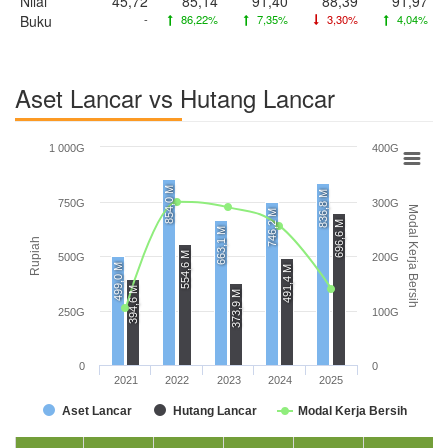
Nilai
45,72
85,14
91,40
88,39
91,97
Buku
-
86,22%
7,35%
3,30%
4,04%
Aset Lancar vs Hutang Lancar
1 000G
400G
854,0 M
836,8 M
750G
300G
Modal Kerja Bersih
746,2 M
696,6 M
663,1 M
Rupiah
554,6 M
500G
200G
499,0 M
491,4 M
394,6 M
373,9 M
250G
100G
0
0
2021
2022
2023
2024
2025
Aset Lancar
Hutang Lancar
Modal Kerja Bersih