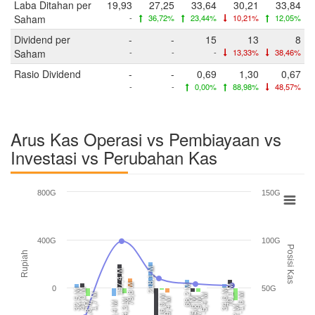
Laba Ditahan per
19,93
27,25
33,64
30,21
33,84
Saham
-
36,72%
23,44%
10,21%
12,05%
Dividend per
-
-
15
13
8
Saham
-
-
-
13,33%
38,46%
Rasio Dividend
-
-
0,69
1,30
0,67
-
-
0,00%
88,98%
48,57%
Arus Kas Operasi vs Pembiayaan vs
Investasi vs Perubahan Kas
800G
150G
400G
100G
Posisi Kas
Rupiah
218,1 M
197,4 M
79,8 M
68,2 M
70,1 M
0
50G
41,0 M
32,5 M
34,6 M
1,7 M
-1,6 M
-5,4 M
-16,9 M
-35,6 M
-37,9 M
-39,4 M
-44,3 M
-71,8 M
-73,4 M