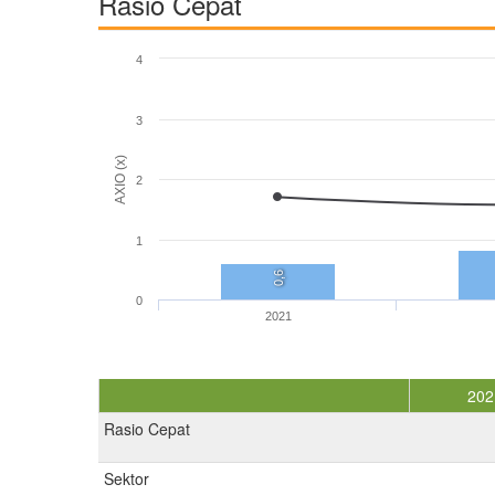
Rasio Cepat
4
3
AXIO (x)
2
1
0,6
0
2021
202
Rasio Cepat
Sektor