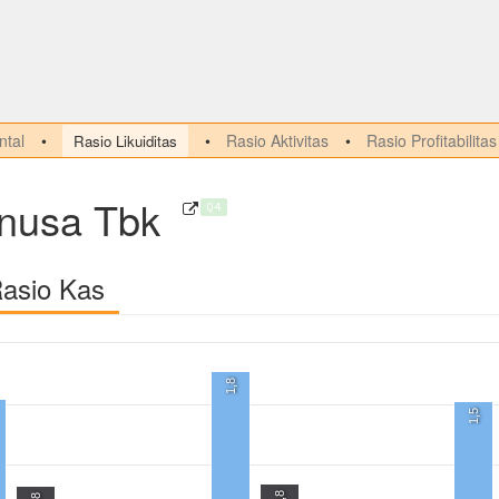
tal
Rasio Aktivitas
Rasio Profitabilitas
Rasio Likuiditas
onusa Tbk
Q4
Rasio Kas
1,8
1,5
0,8