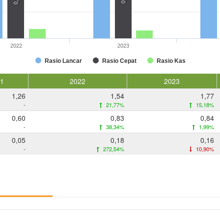
0,8
2022
2023
Rasio Lancar
Rasio Cepat
Rasio Kas
21
2022
2023
1,26
1,54
1,77
-
21,77%
15,18%
0,60
0,83
0,84
-
38,34%
1,99%
0,05
0,18
0,16
-
272,54%
10,90%