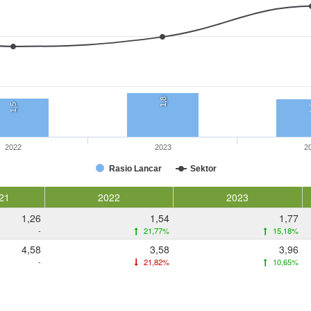
1,8
1,5
1
2022
2023
2
Rasio Lancar
Sektor
21
2022
2023
1,26
1,54
1,77
-
21,77%
15,18%
4,58
3,58
3,96
-
21,82%
10,65%