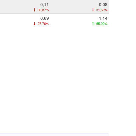
0,11
0,08
30,87%
31,50%
0,69
1,14
27,76%
65,20%