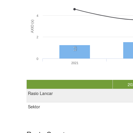
4
AXIO (x)
2
1,3
0
2021
20
Rasio Lancar
Sektor