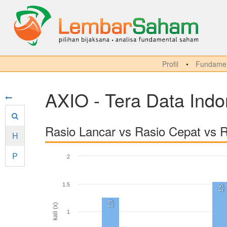
Profil
Fundamen
AXIO - Tera Data Ind
Rasio Lancar vs Rasio Cepat vs 
H
P
2
1.5
1,5
1,3
kali (x)
1