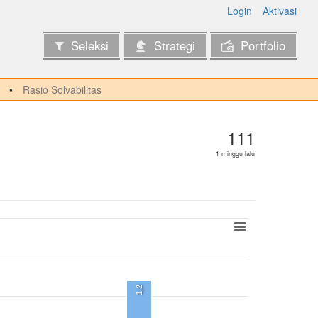
Login
Aktivasi
Seleksi
Strategi
Portfolio
Rasio Solvabilitas
111
1 minggu lalu
1,2