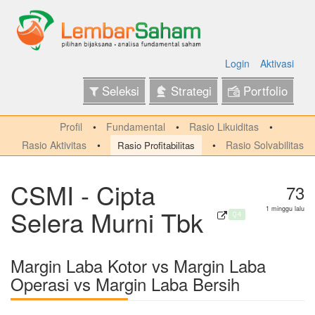
Login
Aktivasi
Seleksi
Strategi
Portfolio
Profil
Fundamental
Rasio Likuiditas
Rasio Aktivitas
Rasio Solvabilitas
Rasio Profitabilitas
CSMI - Cipta
73
Selera Murni Tbk
1 minggu lalu
Q4
Margin Laba Kotor vs Margin Laba
Operasi vs Margin Laba Bersih