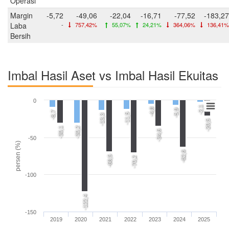
Operasi
Margin
-5,72
-49,06
-22,04
-16,71
-77,52
-183,27
Laba
-
757,42%
55,07%
24,21%
364,06%
136,41%
Bersih
Imbal Hasil Aset vs Imbal Hasil Ekuitas
0
-2,1
-4,8
-5,9
-8,7
-11,5
-13,3
-20,5
-30,1
-30,2
-34,6
-50
persen (%)
-62,6
-68,5
-70,2
-100
-122,4
-150
2019
2020
2021
2022
2023
2024
2025