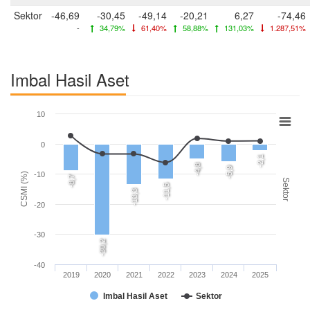
Sektor
-46,69
-30,45
-49,14
-20,21
6,27
-74,46
-
34,79%
61,40%
58,88%
131,03%
1.287,51%
Imbal Hasil Aset
10
0
-2,1
-4,8
-5,9
-10
CSMI (%)
-8,7
Sektor
-11,5
-13,3
-20
-30
-30,2
-40
2019
2020
2021
2022
2023
2024
2025
Imbal Hasil Aset
Sektor