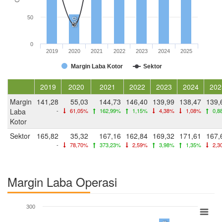
50
55,0
0
2019
2020
2021
2022
2023
2024
2025
Margin Laba Kotor
Sektor
2019
2020
2021
2022
2023
2024
202
Margin
141,28
55,03
144,73
146,40
139,99
138,47
139,
Laba
-
61,05%
162,99%
1,15%
4,38%
1,08%
0,8
Kotor
Sektor
165,82
35,32
167,16
162,84
169,32
171,61
167,
-
78,70%
373,23%
2,59%
3,98%
1,35%
2,3
Margin Laba Operasi
300