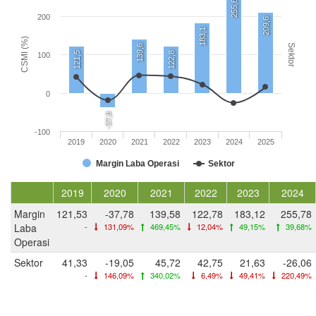
255,8
200
209,6
183,1
CSMI (%)
Sektor
139,6
121,5
122,8
100
0
-37,8
-100
2019
2020
2021
2022
2023
2024
2025
Margin Laba Operasi
Sektor
2019
2020
2021
2022
2023
2024
Margin
121,53
-37,78
139,58
122,78
183,12
255,78
Laba
-
131,09%
469,45%
12,04%
49,15%
39,68%
Operasi
Sektor
41,33
-19,05
45,72
42,75
21,63
-26,06
-
146,09%
340,02%
6,49%
49,41%
220,49%