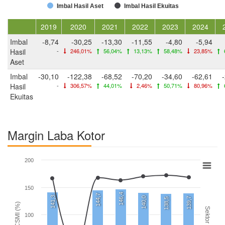
Imbal Hasil Aset
Imbal Hasil Ekuitas
2019
2020
2021
2022
2023
2024
Imbal
-8,74
-30,25
-13,30
-11,55
-4,80
-5,94
Hasil
-
246,01%
56,04%
13,13%
58,48%
23,85%
Aset
Imbal
-30,10
-122,38
-68,52
-70,20
-34,60
-62,61
Hasil
-
306,57%
44,01%
2,46%
50,71%
80,96%
Ekuitas
Margin Laba Kotor
200
150
146,4
144,7
141,3
140,0
139,7
138,5
CSMI (%)
Sektor
100