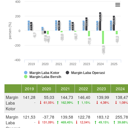
400
255,8
200
209,6
183,1
144,7
146,4
141,3
139,6
140,0
139,7
persen (%)
138,5
121,5
122,8
55,0
0
-5,7
-16,7
-22,0
-37,8
-49,1
-52,2
-77,5
-200
-183,3
-400
2019
2020
2021
2022
2023
2024
2025
Margin Laba Kotor
Margin Laba Operasi
Margin Laba Bersih
2019
2020
2021
2022
2023
2024
Margin
141,28
55,03
144,73
146,40
139,99
138,47
Laba
-
61,05%
162,99%
1,15%
4,38%
1,08%
Kotor
Margin
121,53
-37,78
139,58
122,78
183,12
255,78
Laba
-
131,09%
469,45%
12,04%
49,15%
39,68%