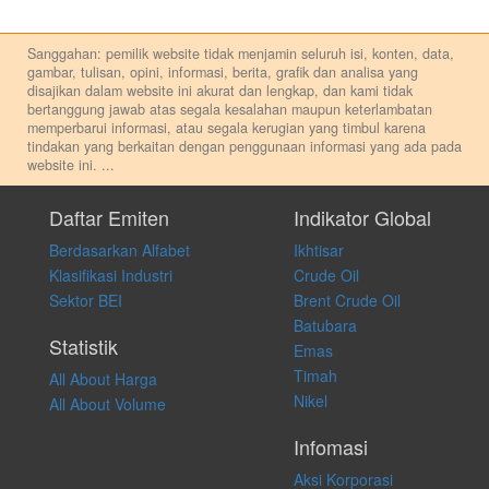
Sanggahan: pemilik website tidak menjamin seluruh isi, konten, data,
gambar, tulisan, opini, informasi, berita, grafik dan analisa yang
disajikan dalam website ini akurat dan lengkap, dan kami tidak
bertanggung jawab atas segala kesalahan maupun keterlambatan
memperbarui informasi, atau segala kerugian yang timbul karena
tindakan yang berkaitan dengan penggunaan informasi yang ada pada
website ini.
...
Setiap keputusan investasi merupakan keputusan dan tanggung jawab
pribadi. Kami tidak memberi anjuran, saran, rekomendasi untuk
Daftar Emiten
Indikator Global
membeli, menjual atau melakukan aktivitas lain yang terkait dengan
Berdasarkan Alfabet
Ikhtisar
transaksi perdagangan apapun, dan kami tidak bertanggung jawab
atas keputusan investasi yang dilakukan dalam kondisi dan situasi
Klasifikasi Industri
Crude Oil
apapun juga, yang diakibatkan secara langsung maupun tidak
Sektor BEI
Brent Crude Oil
langsung atas konten pada website ini.
Batubara
Statistik
Emas
Timah
All About Harga
Nikel
All About Volume
Infomasi
Aksi Korporasi