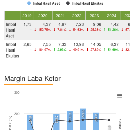
Imbal Hasil Aset
Imbal Hasil Ekuitas
2019
2020
2021
2022
2023
2024
20
Imbal
-1,73
-4,37
-4,67
-7,23
-9,06
-4,42
-
Hasil
-
152,75%
7,01%
54,63%
25,38%
51,26%
57
Aset
Imbal
-2,65
-7,55
-7,33
-10,98
-14,05
-6,37
-1
Hasil
-
184,97%
2,93%
49,91%
27,89%
54,69%
82
Ekuitas
Margin Laba Kotor
300
224,5
200
211,4
204,8
198,7
MSKY (%)
194,9
Sektor
0,0