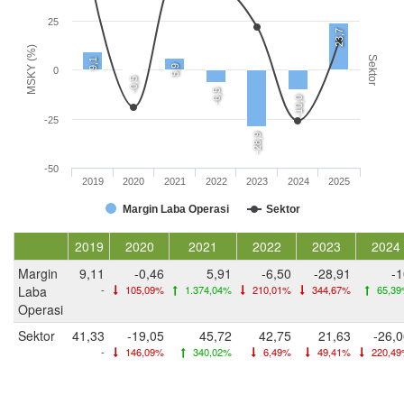
25
23,7
MSKY (%)
Sektor
9,1
5,9
0
-0,5
-6,5
-10,0
-25
-28,9
-50
2019
2020
2021
2022
2023
2024
2025
Margin Laba Operasi
Sektor
2019
2020
2021
2022
2023
2024
Margin
9,11
-0,46
5,91
-6,50
-28,91
-1
Laba
-
105,09%
1.374,04%
210,01%
344,67%
65,3
Operasi
Sektor
41,33
-19,05
45,72
42,75
21,63
-26,
-
146,09%
340,02%
6,49%
49,41%
220,4