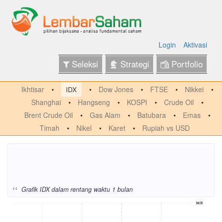
Login
Aktivasi
Seleksi
Strategi
Portfolio
Ikhtisar
Dow Jones
FTSE
Nikkei
IDX
Shanghai
Hangseng
KOSPI
Crude Oil
Brent Crude Oil
Gas Alam
Batubara
Emas
Timah
Nikel
Karet
Rupiah vs USD
Index IDX
Grafik IDX dalam rentang waktu 1 bulan