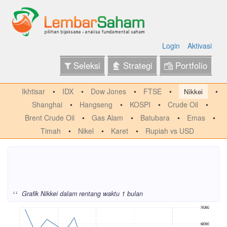
Login
Aktivasi
Seleksi
Strategi
Portfolio
Ikhtisar
IDX
Dow Jones
FTSE
Nikkei
Shanghai
Hangseng
KOSPI
Crude Oil
Brent Crude Oil
Gas Alam
Batubara
Emas
Timah
Nikel
Karet
Rupiah vs USD
Index Nikkei
Grafik Nikkei dalam rentang waktu 1 bulan