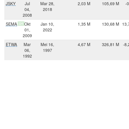
JSKY
Jul
Mar 28,
2,03 M
105,69 M
-0
04,
2018
2008
SEMA
Okt
Jan 10,
1,35 M
130,68 M
13,
Q4
01,
2022
2009
ETWA
Mar
Mei 16,
4,67 M
326,81 M
-8,
06,
1997
1992