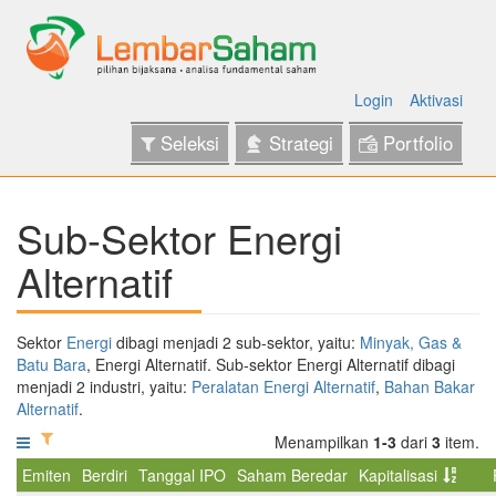
Login
Aktivasi
Seleksi
Strategi
Portfolio
Sub-Sektor Energi
Alternatif
Sektor
Energi
dibagi menjadi 2 sub-sektor, yaitu:
Minyak, Gas &
Batu Bara
, Energi Alternatif. Sub-sektor Energi Alternatif dibagi
menjadi 2 industri, yaitu:
Peralatan Energi Alternatif
,
Bahan Bakar
Alternatif
.
Menampilkan
1-3
dari
3
item.
Emiten
Berdiri
Tanggal IPO
Saham Beredar
Kapitalisasi