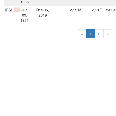
1995
IFSH
Jun
Des 05,
2,12 M
2,48 T
34,34
Q4
09,
2019
1971
«
1
2
»