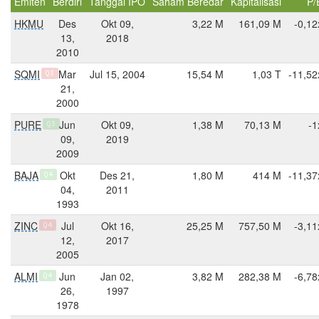
Emiten
Berdiri
Tanggal IPO
Saham Beredar
Kapitalisasi
P/
HKMU
Des
Okt 09,
3,22 M
161,09 M
-0,12
13,
2018
2010
SQMI
Mar
Jul 15, 2004
15,54 M
1,03 T
-11,52
Q3
21,
2000
PURE
Jun
Okt 09,
1,38 M
70,13 M
-1
Q3
09,
2019
2009
BAJA
Okt
Des 21,
1,80 M
414 M
-11,37
Q4
04,
2011
1993
ZINC
Jul
Okt 16,
25,25 M
757,50 M
-3,11
Q4
12,
2017
2005
ALMI
Jun
Jan 02,
3,82 M
282,38 M
-6,78
Q4
26,
1997
1978