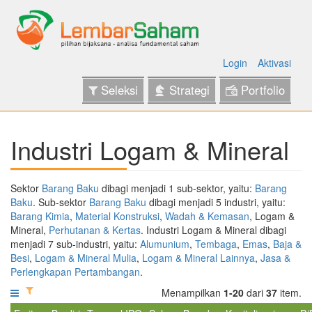
Login
Aktivasi
Seleksi
Strategi
Portfolio
Industri Logam & Mineral
Sektor
Barang Baku
dibagi menjadi 1 sub-sektor, yaitu:
Barang
Baku
. Sub-sektor
Barang Baku
dibagi menjadi 5 industri, yaitu:
Barang Kimia
,
Material Konstruksi
,
Wadah & Kemasan
, Logam &
Mineral,
Perhutanan & Kertas
. Industri Logam & Mineral dibagi
menjadi 7 sub-industri, yaitu:
Alumunium
,
Tembaga
,
Emas
,
Baja &
Besi
,
Logam & Mineral Mulia
,
Logam & Mineral Lainnya
,
Jasa &
Perlengkapan Pertambangan
.
Menampilkan
1-20
dari
37
item.