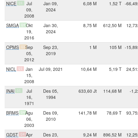
NICE
Jul
Jan 09,
6,08 M
1,52 T
-66,49
Q1
09,
2024
2008
SMGA
Okt
Jan 30,
8,75 M
612,50 M
12,73
Q4
19,
2024
2016
OPMS
Sep
Sep 23,
1 M
105 M
-15,89
Q1
05,
2019
2012
NICL
Jan
Jul 09, 2021
10,64 M
5,19 T
24,51
Q1
15,
2008
INAI
Jul
Des 05,
633,60 Jt
114,68 M
-1,2
Q1
16,
1994
1971
BRMS
Agu
Des 09,
141,78 M
78,69 T
93,75
Q4
06,
2010
2003
GDST
Apr
Des 23,
9,24 M
896,52 M
12,25
Q4