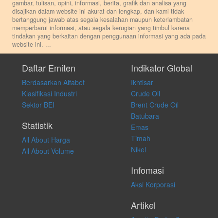
gambar, tulisan, opini, informasi, berita, grafik dan analisa yang
disajikan dalam website ini akurat dan lengkap, dan kami tidak
bertanggung jawab atas segala kesalahan maupun keterlambatan
memperbarui informasi, atau segala kerugian yang timbul karena
tindakan yang berkaitan dengan penggunaan informasi yang ada pada
website ini.
...
Setiap keputusan investasi merupakan keputusan dan tanggung jawab
pribadi. Kami tidak memberi anjuran, saran, rekomendasi untuk
Daftar Emiten
Indikator Global
membeli, menjual atau melakukan aktivitas lain yang terkait dengan
Berdasarkan Alfabet
Ikhtisar
transaksi perdagangan apapun, dan kami tidak bertanggung jawab
atas keputusan investasi yang dilakukan dalam kondisi dan situasi
Klasifikasi Industri
Crude Oil
apapun juga, yang diakibatkan secara langsung maupun tidak
Sektor BEI
Brent Crude Oil
langsung atas konten pada website ini.
Batubara
Statistik
Emas
Timah
All About Harga
Nikel
All About Volume
Infomasi
Aksi Korporasi
Artikel