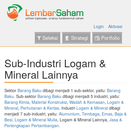
Login
Aktivasi
Seleksi
Strategi
Portfolio
Sub-Industri Logam &
Mineral Lainnya
Sektor
Barang Baku
dibagi menjadi 1 sub-sektor, yaitu:
Barang
Baku
. Sub-sektor
Barang Baku
dibagi menjadi 5 industri, yaitu:
Barang Kimia
,
Material Konstruksi
,
Wadah & Kemasan
,
Logam &
Mineral
,
Perhutanan & Kertas
. Industri
Logam & Mineral
dibagi
menjadi 7 sub-industri, yaitu:
Alumunium
,
Tembaga
,
Emas
,
Baja &
Besi
,
Logam & Mineral Mulia
, Logam & Mineral Lainnya,
Jasa &
Perlengkapan Pertambangan
.