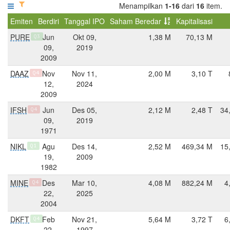
Menampilkan
1-16
dari
16
item.
Emiten
Berdiri
Tanggal IPO
Saham Beredar
Kapitalisasi
PURE
Jun
Okt 09,
1,38 M
70,13 M
Q3
09,
2019
2009
DAAZ
Nov
Nov 11,
2,00 M
3,10 T
Q4
12,
2024
2009
IFSH
Jun
Des 05,
2,12 M
2,48 T
34
Q4
09,
2019
1971
NIKL
Agu
Des 14,
2,52 M
469,34 M
15
Q1
19,
2009
1982
MINE
Des
Mar 10,
4,08 M
882,24 M
4
Q4
22,
2025
2004
DKFT
Feb
Nov 21,
5,64 M
3,72 T
6
Q4
22,
1997