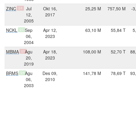
ZINC
Jul
Okt 16,
25,25 M
757,50 M
-3
Q4
12,
2017
2005
NCKL
Sep
Apr 12,
63,10 M
55,84 T
5
Q1
06,
2023
2004
MBMA
Agu
Apr 18,
108,00 M
52,70 T
88
Q3
20,
2023
2019
BRMS
Agu
Des 09,
141,78 M
78,69 T
93
Q4
06,
2010
2003