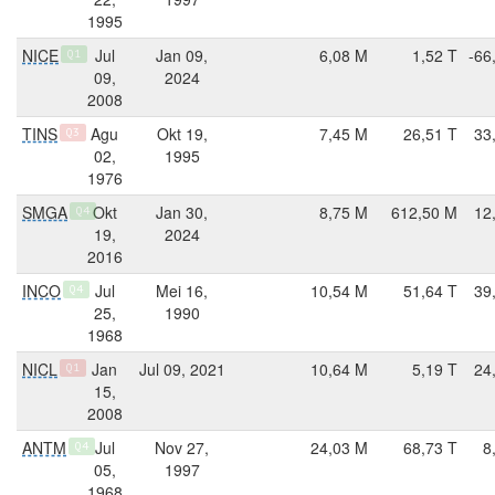
1995
NICE
Jul
Jan 09,
6,08 M
1,52 T
-66
Q1
09,
2024
2008
TINS
Agu
Okt 19,
7,45 M
26,51 T
33
Q3
02,
1995
1976
SMGA
Okt
Jan 30,
8,75 M
612,50 M
12
Q4
19,
2024
2016
INCO
Jul
Mei 16,
10,54 M
51,64 T
39
Q4
25,
1990
1968
NICL
Jan
Jul 09, 2021
10,64 M
5,19 T
24
Q1
15,
2008
ANTM
Jul
Nov 27,
24,03 M
68,73 T
8
Q4
05,
1997
1968