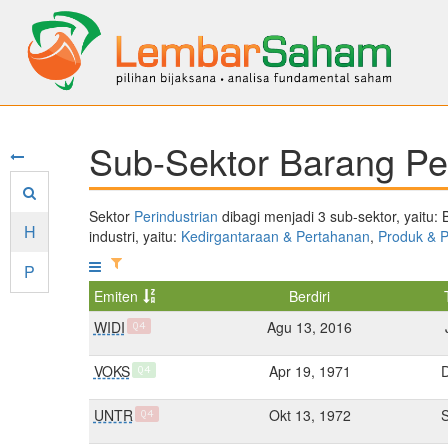
Sub-Sektor Barang Per
Sektor
Perindustrian
dibagi menjadi 3 sub-sektor, yaitu:
H
industri, yaitu:
Kedirgantaraan & Pertahanan
,
Produk & 
P
Emiten
Berdiri
WIDI
Agu 13, 2016
Q4
VOKS
Apr 19, 1971
Q4
UNTR
Okt 13, 1972
Q4