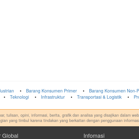
ustrian
Barang Konsumen Primer
Barang Konsumen Non-P
Teknologi
Infrastruktur
Transportasi & Logistik
Pr
r, tulisan, opini, informasi, berita, grafik dan analisa yang disajikan dalam w
gian yang timbul karena tindakan yang berkaitan dengan penggunaan informasi
di. Kami tidak memberi anjuran, saran, rekomendasi untuk membeli, menjual at
dilakukan dalam kondisi dan situasi apapun juga, yang diakibatkan secara lang
r Global
Infomasi