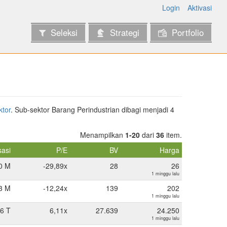
Login
Aktivasi
Seleksi
Strategi
Portfolio
ktor
. Sub-sektor Barang Perindustrian dibagi menjadi 4
Menampilkan
1-20
dari
36
item.
sasi
P/E
BV
Harga
0 M
-29,89x
28
26
1 minggu lalu
3 M
-12,24x
139
202
1 minggu lalu
6 T
6,11x
27.639
24.250
1 minggu lalu