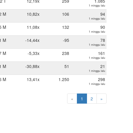
12 T
12,19x
259
1.085
1 minggu lalu
2 M
10,82x
106
94
1 minggu lalu
5 M
11,08x
132
90
1 minggu lalu
1 M
-14,44x
-95
78
1 minggu lalu
7 M
-5,33x
238
161
1 minggu lalu
1 M
-30,88x
51
21
1 minggu lalu
6 M
13,41x
1.250
298
1 minggu lalu
«
1
2
»