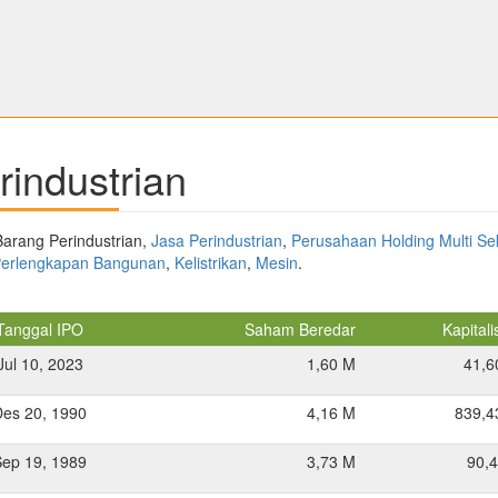
industrian
 Barang Perindustrian,
Jasa Perindustrian
,
Perusahaan Holding Multi Se
Perlengkapan Bangunan
,
Kelistrikan
,
Mesin
.
Tanggal IPO
Saham Beredar
Kapitali
Jul 10, 2023
1,60 M
41,6
Des 20, 1990
4,16 M
839,4
Sep 19, 1989
3,73 M
90,4