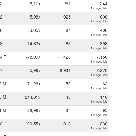
52 T
6,17x
251
244
1 minggu lalu
62 T
5,98x
925
600
1 minggu lalu
50 T
53,05x
84
400
1 minggu lalu
98 T
14,63x
83
398
1 minggu lalu
44 T
-78,99x
-1.428
7.150
1 minggu lalu
87 T
5,99x
6.931
2.270
1 minggu lalu
9 M
71,26x
55
62
1 minggu lalu
3 M
214,81x
43
116
1 minggu lalu
1 M
-28,96x
34
95
1 minggu lalu
52 T
-90,55x
816
230
1 minggu lalu