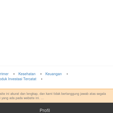
rimer
Kesehatan
Keuangan
oduk Investasi Tercatat
ebsite ini akurat dan lengkap, dan kami tidak bertanggung jawab atas segala
 yang ada pada website ini.
...
au melakukan aktivitas lain yang terkait dengan transaksi perdagangan
sung maupun tidak langsung atas konten pada website ini.
Profil