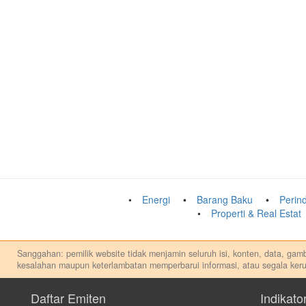
Energi
Barang Baku
Perind
Properti & Real Estat
Sanggahan: pemilik website tidak menjamin seluruh isi, konten, data, gamba
kesalahan maupun keterlambatan memperbarui informasi, atau segala keru
Setiap keputusan investasi merupakan keputusan dan tanggung jawab priba
apapun, dan kami tidak bertanggung jawab atas keputusan investasi yang 
Daftar Emiten
Indikato