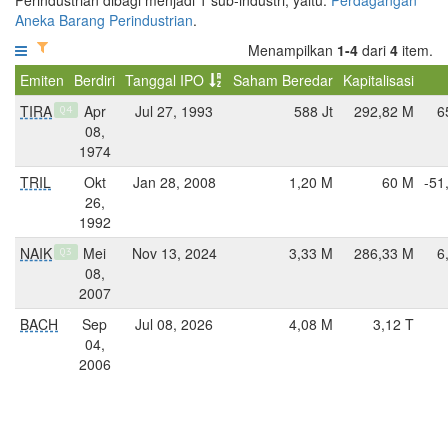
Aneka Barang Perindustrian
.
Menampilkan
1-4
dari
4
item.
Emiten
Berdiri
Tanggal IPO
Saham Beredar
Kapitalisasi
TIRA
Apr
Jul 27, 1993
588 Jt
292,82 M
6
Q4
08,
1974
TRIL
Okt
Jan 28, 2008
1,20 M
60 M
-51
26,
1992
NAIK
Mei
Nov 13, 2024
3,33 M
286,33 M
6
Q3
08,
2007
BACH
Sep
Jul 08, 2026
4,08 M
3,12 T
04,
2006