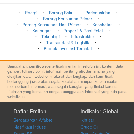
Energi
Barang Baku
Perindustrian
Barang Konsumen Primer
Barang Konsumen Non-Primer
Kesehatan
Keuangan
Properti & Real Estat
Teknologi
Infrastruktur
Transportasi & Logistik
Produk Investasi Tercatat
Sanggahan: pemilik website tidak menjamin seluruh isi, konten, data,
gambar, tulisan, opini, informasi, berita, grafik dan analisa yang
disajikan dalam website ini akurat dan lengkap, dan kami tidak
bertanggung jawab atas segala kesalahan maupun keterlambatan
memperbarui informasi, atau segala kerugian yang timbul karena
tindakan yang berkaitan dengan penggunaan informasi yang ada pada
website ini.
...
Setiap keputusan investasi merupakan keputusan dan tanggung jawab
pribadi. Kami tidak memberi anjuran, saran, rekomendasi untuk
Daftar Emiten
Indikator Global
membeli, menjual atau melakukan aktivitas lain yang terkait dengan
Berdasarkan Alfabet
Ikhtisar
transaksi perdagangan apapun, dan kami tidak bertanggung jawab
atas keputusan investasi yang dilakukan dalam kondisi dan situasi
Klasifikasi Industri
Crude Oil
apapun juga, yang diakibatkan secara langsung maupun tidak
Sektor BEI
Brent Crude Oil