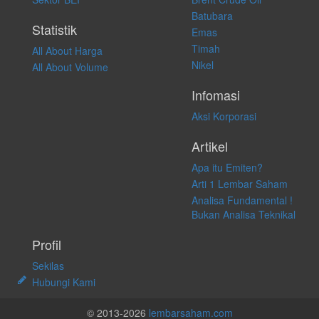
langsung atas konten pada website ini.
Batubara
Statistik
Emas
Timah
All About Harga
Nikel
All About Volume
Infomasi
Aksi Korporasi
Artikel
Apa itu Emiten?
Arti 1 Lembar Saham
Analisa Fundamental !
Bukan Analisa Teknikal
Profil
Sekilas
Hubungi Kami
© 2013-2026
lembarsaham.com