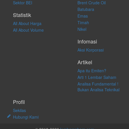
Sektor BEI
Brent Crude Oil
langsung atas konten pada website ini.
Batubara
Statistik
Emas
Timah
All About Harga
Nikel
All About Volume
Infomasi
Aksi Korporasi
Artikel
Apa itu Emiten?
Arti 1 Lembar Saham
Analisa Fundamental !
Bukan Analisa Teknikal
Profil
Sekilas
Hubungi Kami