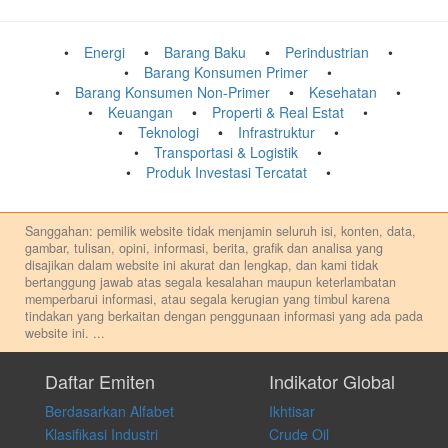
Energi
Barang Baku
Perindustrian
Barang Konsumen Primer
Barang Konsumen Non-Primer
Kesehatan
Keuangan
Properti & Real Estat
Teknologi
Infrastruktur
Transportasi & Logistik
Produk Investasi Tercatat
Sanggahan: pemilik website tidak menjamin seluruh isi, konten, data,
gambar, tulisan, opini, informasi, berita, grafik dan analisa yang
disajikan dalam website ini akurat dan lengkap, dan kami tidak
bertanggung jawab atas segala kesalahan maupun keterlambatan
memperbarui informasi, atau segala kerugian yang timbul karena
tindakan yang berkaitan dengan penggunaan informasi yang ada pada
website ini.
...
Setiap keputusan investasi merupakan keputusan dan tanggung jawab
pribadi. Kami tidak memberi anjuran, saran, rekomendasi untuk
Daftar Emiten
Indikator Global
membeli, menjual atau melakukan aktivitas lain yang terkait dengan
Berdasarkan Alfabet
Ikhtisar
transaksi perdagangan apapun, dan kami tidak bertanggung jawab
atas keputusan investasi yang dilakukan dalam kondisi dan situasi
Klasifikasi Industri
Crude Oil
apapun juga, yang diakibatkan secara langsung maupun tidak