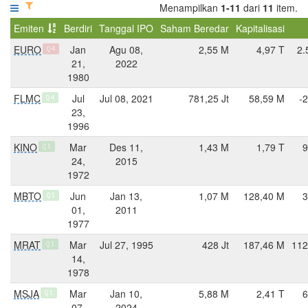
Menampilkan
1-11
dari
11
item.
Emiten
Berdiri
Tanggal IPO
Saham Beredar
Kapitalisasi
EURO
Jan
Agu 08,
2,55 M
4,97 T
2.
Q4
21,
2022
1980
FLMC
Jul
Jul 08, 2021
781,25 Jt
58,59 M
-
Q4
23,
1996
KINO
Mar
Des 11,
1,43 M
1,79 T
9
Q1
24,
2015
1972
MBTO
Jun
Jan 13,
1,07 M
128,40 M
3
Q1
01,
2011
1977
MRAT
Mar
Jul 27, 1995
428 Jt
187,46 M
112
Q1
14,
1978
MSJA
Mar
Jan 10,
5,88 M
2,41 T
6
Q1
07,
2024