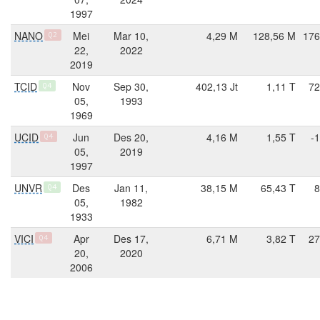
1997
NANO
Mei
Mar 10,
4,29 M
128,56 M
176
Q2
22,
2022
2019
TCID
Nov
Sep 30,
402,13 Jt
1,11 T
72
Q4
05,
1993
1969
UCID
Jun
Des 20,
4,16 M
1,55 T
-
Q4
05,
2019
1997
UNVR
Des
Jan 11,
38,15 M
65,43 T
8
Q4
05,
1982
1933
VICI
Apr
Des 17,
6,71 M
3,82 T
27
Q4
20,
2020
2006