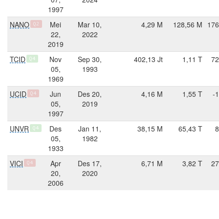
1997
NANO
Mei
Mar 10,
4,29 M
128,56 M
176
Q2
22,
2022
2019
TCID
Nov
Sep 30,
402,13 Jt
1,11 T
72
Q4
05,
1993
1969
UCID
Jun
Des 20,
4,16 M
1,55 T
-
Q4
05,
2019
1997
UNVR
Des
Jan 11,
38,15 M
65,43 T
8
Q4
05,
1982
1933
VICI
Apr
Des 17,
6,71 M
3,82 T
27
Q4
20,
2020
2006