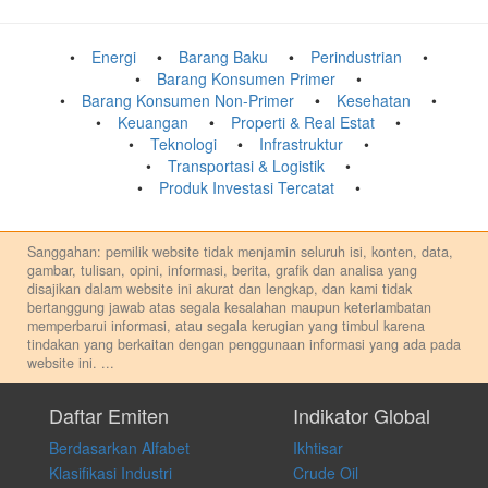
Energi
Barang Baku
Perindustrian
Barang Konsumen Primer
Barang Konsumen Non-Primer
Kesehatan
Keuangan
Properti & Real Estat
Teknologi
Infrastruktur
Transportasi & Logistik
Produk Investasi Tercatat
Sanggahan: pemilik website tidak menjamin seluruh isi, konten, data,
gambar, tulisan, opini, informasi, berita, grafik dan analisa yang
disajikan dalam website ini akurat dan lengkap, dan kami tidak
bertanggung jawab atas segala kesalahan maupun keterlambatan
memperbarui informasi, atau segala kerugian yang timbul karena
tindakan yang berkaitan dengan penggunaan informasi yang ada pada
website ini.
...
Setiap keputusan investasi merupakan keputusan dan tanggung jawab
pribadi. Kami tidak memberi anjuran, saran, rekomendasi untuk
Daftar Emiten
Indikator Global
membeli, menjual atau melakukan aktivitas lain yang terkait dengan
Berdasarkan Alfabet
Ikhtisar
transaksi perdagangan apapun, dan kami tidak bertanggung jawab
atas keputusan investasi yang dilakukan dalam kondisi dan situasi
Klasifikasi Industri
Crude Oil
apapun juga, yang diakibatkan secara langsung maupun tidak