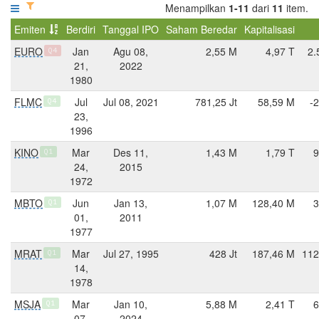
Menampilkan
1-11
dari
11
item.
Emiten
Berdiri
Tanggal IPO
Saham Beredar
Kapitalisasi
EURO
Jan
Agu 08,
2,55 M
4,97 T
2.
Q4
21,
2022
1980
FLMC
Jul
Jul 08, 2021
781,25 Jt
58,59 M
-
Q4
23,
1996
KINO
Mar
Des 11,
1,43 M
1,79 T
9
Q1
24,
2015
1972
MBTO
Jun
Jan 13,
1,07 M
128,40 M
3
Q1
01,
2011
1977
MRAT
Mar
Jul 27, 1995
428 Jt
187,46 M
112
Q1
14,
1978
MSJA
Mar
Jan 10,
5,88 M
2,41 T
6
Q1
07,
2024