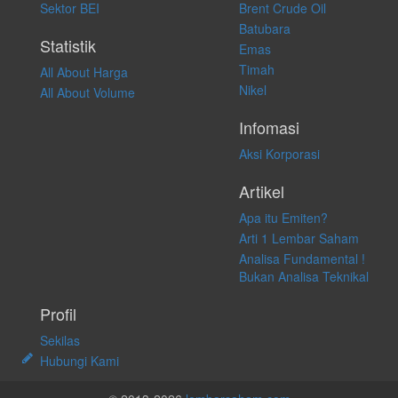
Sektor BEI
Brent Crude Oil
langsung atas konten pada website ini.
Batubara
Statistik
Emas
Timah
All About Harga
Nikel
All About Volume
Infomasi
Aksi Korporasi
Artikel
Apa itu Emiten?
Arti 1 Lembar Saham
Analisa Fundamental !
Bukan Analisa Teknikal
Profil
Sekilas
Hubungi Kami