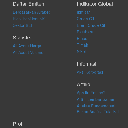
pribadi. Kami tidak memberi anjuran, saran, rekomendasi untuk
Daftar Emiten
Indikator Global
membeli, menjual atau melakukan aktivitas lain yang terkait dengan
Berdasarkan Alfabet
Ikhtisar
transaksi perdagangan apapun, dan kami tidak bertanggung jawab
atas keputusan investasi yang dilakukan dalam kondisi dan situasi
Klasifikasi Industri
Crude Oil
apapun juga, yang diakibatkan secara langsung maupun tidak
Sektor BEI
Brent Crude Oil
langsung atas konten pada website ini.
Batubara
Statistik
Emas
Timah
All About Harga
Nikel
All About Volume
Infomasi
Aksi Korporasi
Artikel
Apa itu Emiten?
Arti 1 Lembar Saham
Analisa Fundamental !
Bukan Analisa Teknikal
Profil