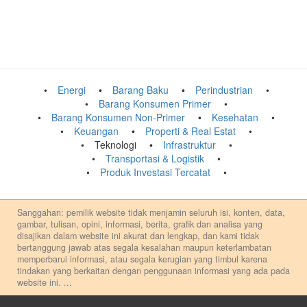
Energi
Barang Baku
Perindustrian
Barang Konsumen Primer
Barang Konsumen Non-Primer
Kesehatan
Keuangan
Properti & Real Estat
Teknologi
Infrastruktur
Transportasi & Logistik
Produk Investasi Tercatat
Sanggahan: pemilik website tidak menjamin seluruh isi, konten, data,
gambar, tulisan, opini, informasi, berita, grafik dan analisa yang
disajikan dalam website ini akurat dan lengkap, dan kami tidak
bertanggung jawab atas segala kesalahan maupun keterlambatan
memperbarui informasi, atau segala kerugian yang timbul karena
tindakan yang berkaitan dengan penggunaan informasi yang ada pada
website ini.
...
Setiap keputusan investasi merupakan keputusan dan tanggung jawab