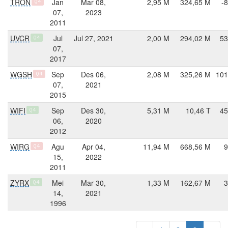
TRON
Jan
Mar 08,
2,95 M
324,65 M
-
Q4
07,
2023
2011
UVCR
Jul
Jul 27, 2021
2,00 M
294,02 M
53
Q4
07,
2017
WGSH
Sep
Des 06,
2,08 M
325,26 M
101
Q4
07,
2021
2015
WIFI
Sep
Des 30,
5,31 M
10,46 T
45
Q4
06,
2020
2012
WIRG
Agu
Apr 04,
11,94 M
668,56 M
9
Q4
15,
2022
2011
ZYRX
Mei
Mar 30,
1,33 M
162,67 M
3
Q4
14,
2021
1996