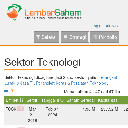
Login
Aktivasi
Seleksi
Strategi
Portfolio
Sektor Teknologi
Sektor Teknologi dibagi menjadi 2 sub-sektor, yaitu:
Perangkat
Lunak & Jasa TI
,
Perangkat Keras & Peralatan Teknologi
.
Menampilkan
41-47
dari
47
item.
Emiten
Berdiri
Tanggal IPO
Saham Beredar
Kapitalisasi
TOSK
Mar
Feb 07,
4,38 M
297,52 M
52
Q4
21,
2024
2018