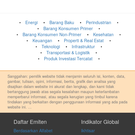
Energi
Barang Baku
Perindustrian
Barang Konsumen Primer
Barang Konsumen Non-Primer
Kesehatan
Keuangan
Properti & Real Estat
Teknologi
Infrastruktur
Transportasi & Logistik
Produk Investasi Tercatat
Sanggahan: pemilik website tidak menjamin seluruh isi, konten, data,
gambar, tulisan, opini, informasi, berita, grafik dan analisa yang
disajikan dalam website ini akurat dan lengkap, dan kami tidak
bertanggung jawab atas segala kesalahan maupun keterlambatan
memperbarui informasi, atau segala kerugian yang timbul karena
tindakan yang berkaitan dengan penggunaan informasi yang ada pada
website ini.
...
Setiap keputusan investasi merupakan keputusan dan tanggung jawab
pribadi. Kami tidak memberi anjuran, saran, rekomendasi untuk
Daftar Emiten
Indikator Global
membeli, menjual atau melakukan aktivitas lain yang terkait dengan
Berdasarkan Alfabet
Ikhtisar
transaksi perdagangan apapun, dan kami tidak bertanggung jawab