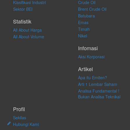
atas keputusan investasi yang dilakukan dalam kondisi dan situasi
Klasifikasi Industri
Crude Oil
apapun juga, yang diakibatkan secara langsung maupun tidak
Sektor BEI
Brent Crude Oil
langsung atas konten pada website ini.
Batubara
Statistik
Emas
Timah
All About Harga
Nikel
All About Volume
Infomasi
Aksi Korporasi
Artikel
Apa itu Emiten?
Arti 1 Lembar Saham
Analisa Fundamental !
Bukan Analisa Teknikal
Profil
Sekilas
Hubungi Kami