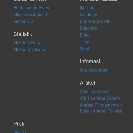
membeli, menjual atau melakukan aktivitas lain yang terkait dengan
Berdasarkan Alfabet
Ikhtisar
transaksi perdagangan apapun, dan kami tidak bertanggung jawab
atas keputusan investasi yang dilakukan dalam kondisi dan situasi
Klasifikasi Industri
Crude Oil
apapun juga, yang diakibatkan secara langsung maupun tidak
Sektor BEI
Brent Crude Oil
langsung atas konten pada website ini.
Batubara
Statistik
Emas
Timah
All About Harga
Nikel
All About Volume
Infomasi
Aksi Korporasi
Artikel
Apa itu Emiten?
Arti 1 Lembar Saham
Analisa Fundamental !
Bukan Analisa Teknikal
Profil
Sekilas