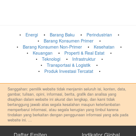
Energi
Barang Baku
Perindustrian
Barang Konsumen Primer
Barang Konsumen Non-Primer
Kesehatan
Keuangan
Properti & Real Estat
Teknologi
Infrastruktur
Transportasi & Logistik
Produk Investasi Tercatat
Sanggahan: pemilik website tidak menjamin seluruh isi, konten, data,
gambar, tulisan, opini, informasi, berita, grafik dan analisa yang
disajikan dalam website ini akurat dan lengkap, dan kami tidak
bertanggung jawab atas segala kesalahan maupun keterlambatan
memperbarui informasi, atau segala kerugian yang timbul karena
tindakan yang berkaitan dengan penggunaan informasi yang ada pada
website ini.
...
Setiap keputusan investasi merupakan keputusan dan tanggung jawab
pribadi. Kami tidak memberi anjuran, saran, rekomendasi untuk
Daftar Emiten
Indikator Global