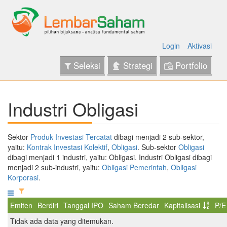
Login
Aktivasi
Seleksi
Strategi
Portfolio
Industri Obligasi
Sektor
Produk Investasi Tercatat
dibagi menjadi 2 sub-sektor,
yaitu:
Kontrak Investasi Kolektif
,
Obligasi
. Sub-sektor
Obligasi
dibagi menjadi 1 industri, yaitu: Obligasi. Industri Obligasi dibagi
menjadi 2 sub-industri, yaitu:
Obligasi Pemerintah
,
Obligasi
Korporasi
.
Emiten
Berdiri
Tanggal IPO
Saham Beredar
Kapitalisasi
P/E
Tidak ada data yang ditemukan.