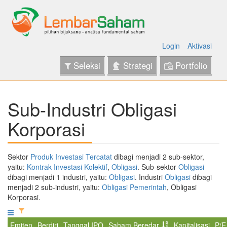
Login
Aktivasi
Seleksi
Strategi
Portfolio
Sub-Industri Obligasi
Korporasi
Sektor
Produk Investasi Tercatat
dibagi menjadi 2 sub-sektor,
yaitu:
Kontrak Investasi Kolektif
,
Obligasi
. Sub-sektor
Obligasi
dibagi menjadi 1 industri, yaitu:
Obligasi
. Industri
Obligasi
dibagi
menjadi 2 sub-industri, yaitu:
Obligasi Pemerintah
, Obligasi
Korporasi.
Emiten
Berdiri
Tanggal IPO
Saham Beredar
Kapitalisasi
P/E