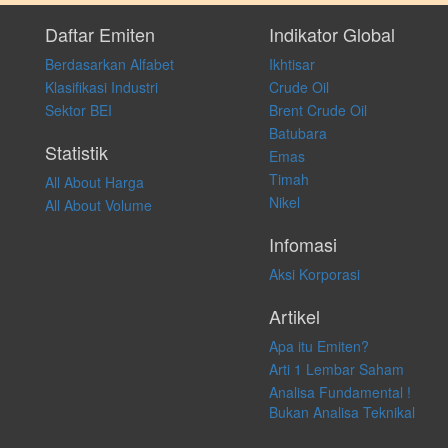
Setiap keputusan investasi merupakan keputusan dan tanggung jawab
pribadi. Kami tidak memberi anjuran, saran, rekomendasi untuk
Daftar Emiten
Indikator Global
membeli, menjual atau melakukan aktivitas lain yang terkait dengan
Berdasarkan Alfabet
Ikhtisar
transaksi perdagangan apapun, dan kami tidak bertanggung jawab
atas keputusan investasi yang dilakukan dalam kondisi dan situasi
Klasifikasi Industri
Crude Oil
apapun juga, yang diakibatkan secara langsung maupun tidak
Sektor BEI
Brent Crude Oil
langsung atas konten pada website ini.
Batubara
Statistik
Emas
Timah
All About Harga
Nikel
All About Volume
Infomasi
Aksi Korporasi
Artikel
Apa itu Emiten?
Arti 1 Lembar Saham
Analisa Fundamental !
Bukan Analisa Teknikal