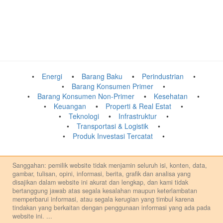
Energi
Barang Baku
Perindustrian
Barang Konsumen Primer
Barang Konsumen Non-Primer
Kesehatan
Keuangan
Properti & Real Estat
Teknologi
Infrastruktur
Transportasi & Logistik
Produk Investasi Tercatat
Sanggahan: pemilik website tidak menjamin seluruh isi, konten, data,
gambar, tulisan, opini, informasi, berita, grafik dan analisa yang
disajikan dalam website ini akurat dan lengkap, dan kami tidak
bertanggung jawab atas segala kesalahan maupun keterlambatan
memperbarui informasi, atau segala kerugian yang timbul karena
tindakan yang berkaitan dengan penggunaan informasi yang ada pada
website ini.
...