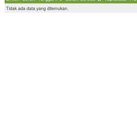
Tidak ada data yang ditemukan.