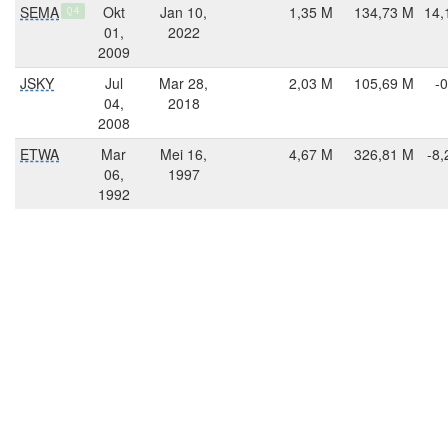
SEMA
Okt
Jan 10,
1,35 M
134,73 M
14,
Q4
01,
2022
2009
JSKY
Jul
Mar 28,
2,03 M
105,69 M
-0
04,
2018
2008
ETWA
Mar
Mei 16,
4,67 M
326,81 M
-8,
06,
1997
1992