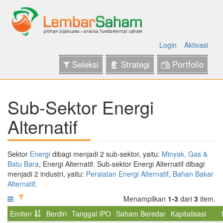
Login
Aktivasi
Seleksi
Strategi
Portfolio
Sub-Sektor Energi
Alternatif
Sektor
Energi
dibagi menjadi 2 sub-sektor, yaitu:
Minyak, Gas &
Batu Bara
, Energi Alternatif. Sub-sektor Energi Alternatif dibagi
menjadi 2 industri, yaitu:
Peralatan Energi Alternatif
,
Bahan Bakar
Alternatif
.
Menampilkan
1-3
dari
3
item.
Emiten
Berdiri
Tanggal IPO
Saham Beredar
Kapitalisasi