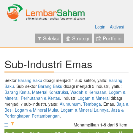
Login
Aktivasi
Seleksi
Strategi
Portfolio
Sub-Industri Emas
Sektor
Barang Baku
dibagi menjadi 1 sub-sektor, yaitu:
Barang
Baku
. Sub-sektor
Barang Baku
dibagi menjadi 5 industri, yaitu:
Barang Kimia
,
Material Konstruksi
,
Wadah & Kemasan
,
Logam &
Mineral
,
Perhutanan & Kertas
. Industri
Logam & Mineral
dibagi
menjadi 7 sub-industri, yaitu:
Alumunium
,
Tembaga
, Emas,
Baja &
Besi
,
Logam & Mineral Mulia
,
Logam & Mineral Lainnya
,
Jasa &
Perlengkapan Pertambangan
.
Menampilkan
1-5
dari
5
item.