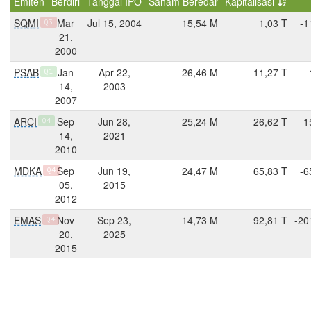
Emiten
Berdiri
Tanggal IPO
Saham Beredar
Kapitalisasi
SQMI
Mar
Jul 15, 2004
15,54 M
1,03 T
-1
Q3
21,
2000
PSAB
Jan
Apr 22,
26,46 M
11,27 T
Q1
14,
2003
2007
ARCI
Sep
Jun 28,
25,24 M
26,62 T
1
Q4
14,
2021
2010
MDKA
Sep
Jun 19,
24,47 M
65,83 T
-6
Q4
05,
2015
2012
EMAS
Nov
Sep 23,
14,73 M
92,81 T
-20
Q4
20,
2025
2015