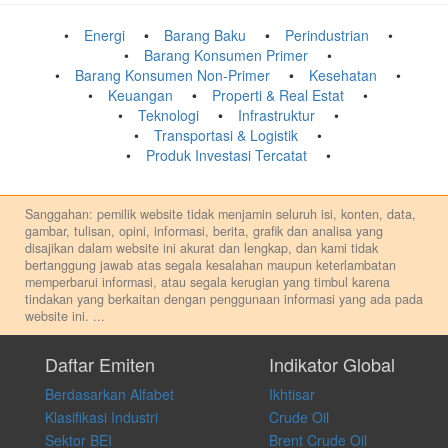
Energi
Barang Baku
Perindustrian
Barang Konsumen Primer
Barang Konsumen Non-Primer
Kesehatan
Keuangan
Properti & Real Estat
Teknologi
Infrastruktur
Transportasi & Logistik
Produk Investasi Tercatat
Sanggahan: pemilik website tidak menjamin seluruh isi, konten, data,
gambar, tulisan, opini, informasi, berita, grafik dan analisa yang
disajikan dalam website ini akurat dan lengkap, dan kami tidak
bertanggung jawab atas segala kesalahan maupun keterlambatan
memperbarui informasi, atau segala kerugian yang timbul karena
tindakan yang berkaitan dengan penggunaan informasi yang ada pada
website ini.
...
Setiap keputusan investasi merupakan keputusan dan tanggung jawab
pribadi. Kami tidak memberi anjuran, saran, rekomendasi untuk
Daftar Emiten
Indikator Global
membeli, menjual atau melakukan aktivitas lain yang terkait dengan
Berdasarkan Alfabet
Ikhtisar
transaksi perdagangan apapun, dan kami tidak bertanggung jawab
atas keputusan investasi yang dilakukan dalam kondisi dan situasi
Klasifikasi Industri
Crude Oil
apapun juga, yang diakibatkan secara langsung maupun tidak
Sektor BEI
Brent Crude Oil
langsung atas konten pada website ini.