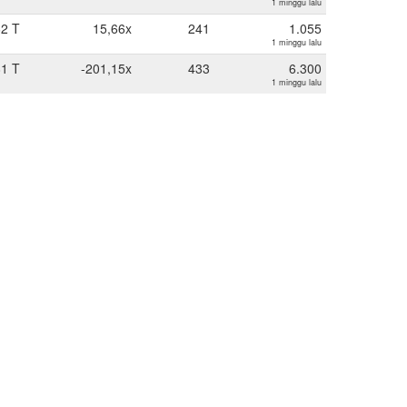
1 minggu lalu
62 T
15,66x
241
1.055
1 minggu lalu
81 T
-201,15x
433
6.300
1 minggu lalu