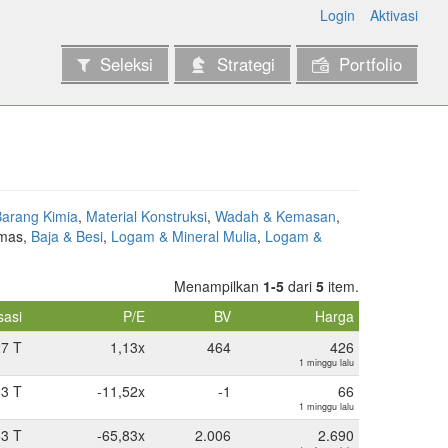
Login
Aktivasi
Seleksi
Strategi
Portfolio
Barang Kimia
,
Material Konstruksi
,
Wadah & Kemasan
,
Emas,
Baja & Besi
,
Logam & Mineral Mulia
,
Logam &
Menampilkan
1-5
dari
5
item.
sasi
P/E
BV
Harga
27 T
1,13x
464
426
1 minggu lalu
03 T
-11,52x
-1
66
1 minggu lalu
83 T
-65,83x
2.006
2.690