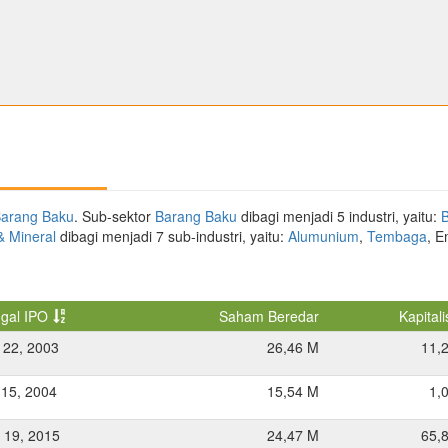
arang Baku
. Sub-sektor
Barang Baku
dibagi menjadi 5 industri, yaitu:
 Mineral
dibagi menjadi 7 sub-industri, yaitu:
Alumunium
,
Tembaga
, 
gal IPO
Saham Beredar
Kapitali
 22, 2003
26,46 M
11,
 15, 2004
15,54 M
1,
 19, 2015
24,47 M
65,