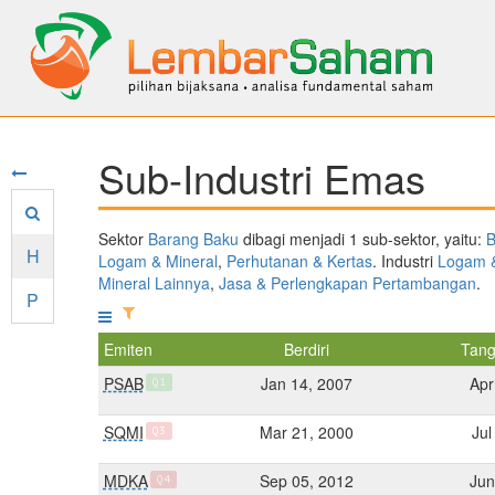
Sub-Industri Emas
Sektor
Barang Baku
dibagi menjadi 1 sub-sektor, yaitu:
B
H
Logam & Mineral
,
Perhutanan & Kertas
. Industri
Logam &
Mineral Lainnya
,
Jasa & Perlengkapan Pertambangan
.
P
Emiten
Berdiri
Tang
PSAB
Jan 14, 2007
Apr
Q1
SQMI
Mar 21, 2000
Jul
Q3
MDKA
Sep 05, 2012
Jun
Q4