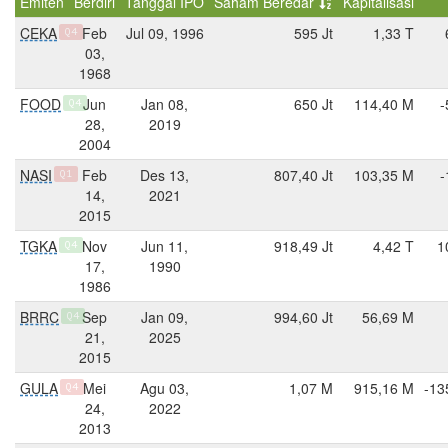
Emiten
Berdiri
Tanggal IPO
Saham Beredar
Kapitalisasi
CEKA
Feb
Jul 09, 1996
595 Jt
1,33 T
Q4
03,
1968
FOOD
Jun
Jan 08,
650 Jt
114,40 M
-
Q4
28,
2019
2004
NASI
Feb
Des 13,
807,40 Jt
103,35 M
-
Q1
14,
2021
2015
TGKA
Nov
Jun 11,
918,49 Jt
4,42 T
1
Q4
17,
1990
1986
BRRC
Sep
Jan 09,
994,60 Jt
56,69 M
Q4
21,
2025
2015
GULA
Mei
Agu 03,
1,07 M
915,16 M
-13
Q4
24,
2022
2013