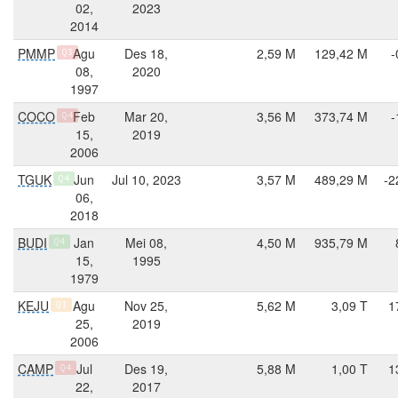
02,
2023
2014
PMMP
Agu
Des 18,
2,59 M
129,42 M
-
Q3
08,
2020
1997
COCO
Feb
Mar 20,
3,56 M
373,74 M
-
Q4
15,
2019
2006
TGUK
Jun
Jul 10, 2023
3,57 M
489,29 M
-2
Q4
06,
2018
BUDI
Jan
Mei 08,
4,50 M
935,79 M
Q4
15,
1995
1979
KEJU
Agu
Nov 25,
5,62 M
3,09 T
1
Q1
25,
2019
2006
CAMP
Jul
Des 19,
5,88 M
1,00 T
1
Q4
22,
2017