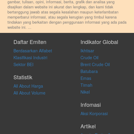
gambar, tulisan, opini, informasi, berita, grafik dan analisa yang
disajikan dalam website ini akurat dan lengkap, dan kami tidak
bertanggung jawab atas segala kesalahan maupun keterlambatan
memperbarui informasi, atau segala kerugian yang timbul karena
tindakan yang berkaitan dengan penggunaan informasi yang ada pada
website ini.
...
Setiap keputusan investasi merupakan keputusan dan tanggung jawab
pribadi. Kami tidak memberi anjuran, saran, rekomendasi untuk
Daftar Emiten
Indikator Global
membeli, menjual atau melakukan aktivitas lain yang terkait dengan
Berdasarkan Alfabet
Ikhtisar
transaksi perdagangan apapun, dan kami tidak bertanggung jawab
atas keputusan investasi yang dilakukan dalam kondisi dan situasi
Klasifikasi Industri
Crude Oil
apapun juga, yang diakibatkan secara langsung maupun tidak
Sektor BEI
Brent Crude Oil
langsung atas konten pada website ini.
Batubara
Statistik
Emas
Timah
All About Harga
Nikel
All About Volume
Infomasi
Aksi Korporasi
Artikel