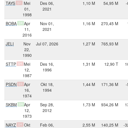
TAYS
Mei
Des 06,
1,10 M
54,95 M
-
Q2
01,
2021
1998
BOBA
Apr
Nov 01,
1,16 M
270,45 M
Q4
11,
2021
2016
JELI
Nov
Jul 07, 2026
1,27 M
765,93 M
22,
1990
STTP
Mei
Des 16,
1,31 M
12,90 T
1
Q4
12,
1996
1987
PSDN
Apr
Okt 18,
1,44 M
171,36 M
-
Q1
16,
1994
1974
SKBM
Apr
Sep 28,
1,73 M
934,26 M
1
Q4
12,
2012
1973
NAYZ
Okt
Feb 06,
2,55 M
140,25 M
-3
Q4