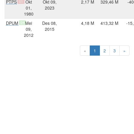
PTPS
Okt
Okt 09,
2,17 M
329,46 M
-40
Q1
01,
2023
1980
DPUM
Mei
Des 08,
4,18 M
413,32 M
-15
Q4
09,
2015
2012
«
1
2
3
»