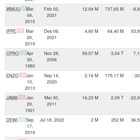
WMUU
Mar
Feb 02,
12,94 M
737,65 M
-8,
Q4
04,
2021
2015
IPPE
Mar
Des 09,
4,60 M
64,40 M
53,8
Q3
20,
2021
2019
CPRO
Apr
Nov 28,
59,57 M
3,04 T
7,1
Q4
30,
2006
1980
ENZO
Jan
Sep 14,
2,16 M
175,17 M
-32
Q4
10,
2020
2013
JAWA
Jan
Mei 30,
16,23 M
2,09 T
-22,
Q1
20,
2011
1921
DEWI
Sep
Jul 18, 2022
2 M
252 M
36,5
Q4
17,
2019