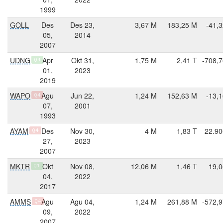
1999
GOLL
Des
Des 23,
3,67 M
183,25 M
-41,
05,
2014
2007
UDNG
Apr
Okt 31,
1,75 M
2,41 T
-708,7
Q4
01,
2023
2019
WAPO
Agu
Jun 22,
1,24 M
152,63 M
-13,
Q4
07,
2001
1993
AYAM
Des
Nov 30,
4 M
1,83 T
22.90
Q4
27,
2023
2007
MKTR
Okt
Nov 08,
12,06 M
1,46 T
19,0
Q1
04,
2022
2017
AMMS
Agu
Agu 04,
1,24 M
261,88 M
-572,9
Q4
09,
2022
2007