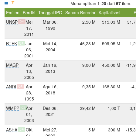
Menampilkan
1-20
dari
57
item.
Emiten
Berdiri
Tanggal IPO
Saham Beredar
Kapitalisasi
P
UNSP
Mei
Mar 06,
2,50 M
515,03 M
31,7
Q4
17,
1990
2011
BTEK
Jun
Mei 14,
46,28 M
509,05 M
-1,
Q4
06,
2004
2001
MAGP
Apr
Jan 16,
9,00 M
450,00 M
-11,
13,
2013
2005
ANDI
Apr
Agu 16,
9,35 M
168,30 M
-4
Q4
28,
2018
1995
WMPP
Apr
Des 06,
29,42 M
1,00 T
-3,
Q3
01,
2021
2003
ASHA
Okt
Mei 27,
5 M
300 M
-15,
Q4
01,
2022