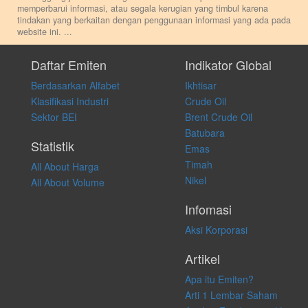
memperbarui informasi, atau segala kerugian yang timbul karena
tindakan yang berkaitan dengan penggunaan informasi yang ada pada
website ini.
...
Setiap keputusan investasi merupakan keputusan dan tanggung jawab
pribadi. Kami tidak memberi anjuran, saran, rekomendasi untuk
Daftar Emiten
Indikator Global
membeli, menjual atau melakukan aktivitas lain yang terkait dengan
Berdasarkan Alfabet
Ikhtisar
transaksi perdagangan apapun, dan kami tidak bertanggung jawab
atas keputusan investasi yang dilakukan dalam kondisi dan situasi
Klasifikasi Industri
Crude Oil
apapun juga, yang diakibatkan secara langsung maupun tidak
Sektor BEI
Brent Crude Oil
langsung atas konten pada website ini.
Batubara
Statistik
Emas
Timah
All About Harga
Nikel
All About Volume
Infomasi
Aksi Korporasi
Artikel
Apa itu Emiten?
Arti 1 Lembar Saham