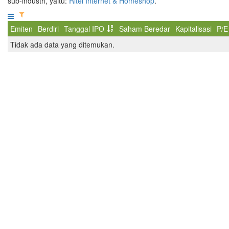
sub-industri, yaitu:
Ritel Internet & Homeshop
.
Emiten
Berdiri
Tanggal IPO
Saham Beredar
Kapitalisasi
P/E
Tidak ada data yang ditemukan.