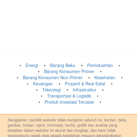
Energi
Barang Baku
Perindustrian
Barang Konsumen Primer
Barang Konsumen Non-Primer
Kesehatan
Keuangan
Properti & Real Estat
Teknologi
Infrastruktur
Transportasi & Logistik
Produk Investasi Tercatat
Sanggahan: pemilik website tidak menjamin seluruh isi, konten, data,
gambar, tulisan, opini, informasi, berita, grafik dan analisa yang
disajikan dalam website ini akurat dan lengkap, dan kami tidak
bertanggung jawab atas segala kesalahan maupun keterlambatan