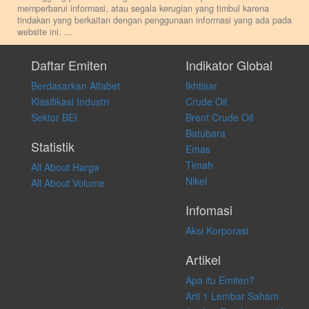
memperbarui informasi, atau segala kerugian yang timbul karena
tindakan yang berkaitan dengan penggunaan informasi yang ada pada
website ini.
...
Setiap keputusan investasi merupakan keputusan dan tanggung jawab
pribadi. Kami tidak memberi anjuran, saran, rekomendasi untuk
Daftar Emiten
Indikator Global
membeli, menjual atau melakukan aktivitas lain yang terkait dengan
Berdasarkan Alfabet
Ikhtisar
transaksi perdagangan apapun, dan kami tidak bertanggung jawab
atas keputusan investasi yang dilakukan dalam kondisi dan situasi
Klasifikasi Industri
Crude Oil
apapun juga, yang diakibatkan secara langsung maupun tidak
Sektor BEI
Brent Crude Oil
langsung atas konten pada website ini.
Batubara
Statistik
Emas
Timah
All About Harga
Nikel
All About Volume
Infomasi
Aksi Korporasi
Artikel
Apa itu Emiten?
Arti 1 Lembar Saham