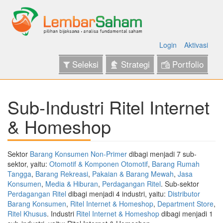
Login
Aktivasi
Seleksi
Strategi
Portfolio
Sub-Industri Ritel Internet
& Homeshop
Sektor
Barang Konsumen Non-Primer
dibagi menjadi 7 sub-
sektor, yaitu:
Otomotif & Komponen Otomotif
,
Barang Rumah
Tangga
,
Barang Rekreasi
,
Pakaian & Barang Mewah
,
Jasa
Konsumen
,
Media & Hiburan
,
Perdagangan Ritel
. Sub-sektor
Perdagangan Ritel
dibagi menjadi 4 industri, yaitu:
Distributor
Barang Konsumen
,
Ritel Internet & Homeshop
,
Department Store
,
Ritel Khusus
. Industri
Ritel Internet & Homeshop
dibagi menjadi 1