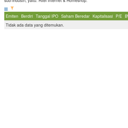
sub-industri, yaitu: Ritel Internet & Homeshop.
Emiten
Berdiri
Tanggal IPO
Saham Beredar
Kapitalisasi
P/E
B
Tidak ada data yang ditemukan.