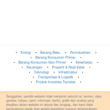
Energi
Barang Baku
Perindustrian
Barang Konsumen Primer
Barang Konsumen Non-Primer
Kesehatan
Keuangan
Properti & Real Estat
Teknologi
Infrastruktur
Transportasi & Logistik
Produk Investasi Tercatat
Sanggahan: pemilik website tidak menjamin seluruh isi, konten, data,
gambar, tulisan, opini, informasi, berita, grafik dan analisa yang
disajikan dalam website ini akurat dan lengkap, dan kami tidak
bertanggung jawab atas segala kesalahan maupun keterlambatan